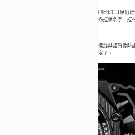
者限量版背後的命名意義
rvivor這個名字並不常見，指向的是抗性與可靠，外形像末日後
，話題度自然就上來了，很多人沒見過實物也聽過這個名字，這
愛彼倖存者的外觀細節解析
次看到實物會被它的氣場壓住，軍事語彙很濃，螺絲與護肩像防
戴上手之後風格非常鮮明，喜不喜歡看第一眼就定了。