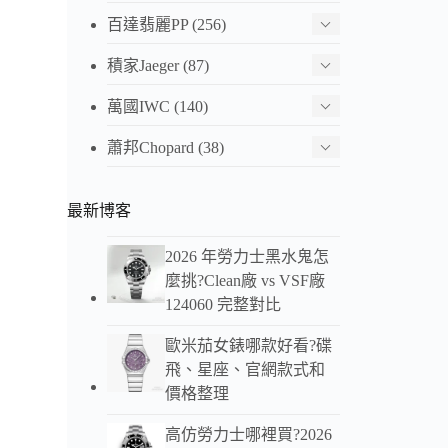
百達翡麗PP
(256)
積家Jaeger
(87)
萬國IWC
(140)
蕭邦Chopard
(38)
愛彼Ro
最新博客
Of
2026 年勞力士黑水鬼怎
接，
麼挑?Clean廠 vs VSF廠
124060 完整對比
歐米茄女錶哪款好看?碟
飛、星座、官網款式和
價格整理
高仿勞力士哪裡買?2026