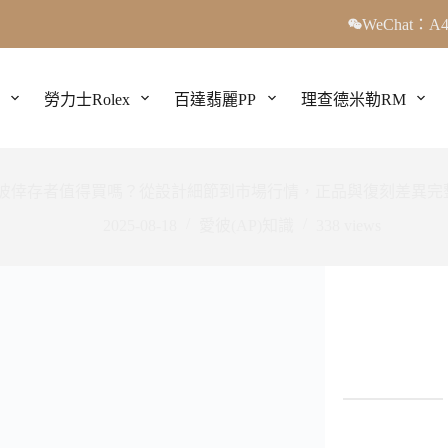
WeChat：A4
勞力士Rolex
百達翡麗PP
理查德米勒RM
愛彼倖存者值得買嗎？從設計細節到市場行情，正品與復刻差異完
2025-08-18
愛彼(AP)知識
338
views
速導航
愛彼倖存者的設計與靈感來源