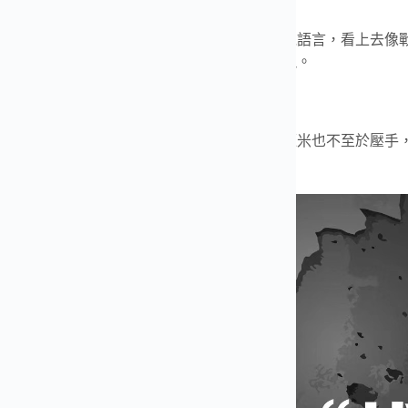
佈局與軍事風格設計
走黑灰對比，讀時直接，三眼計時搭配斜切視覺語言，看上去像
遠看沉穩，近看有料，這種處理是這只表的靈魂。
搭配與佩戴舒適度
橡膠帶，柔軟耐汗，配合輕量的鈦殼，四十四毫米也不至於壓手
想像的友好。