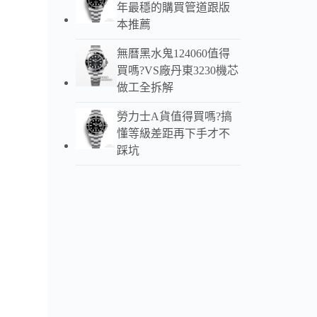
年最穩的購買管道跟版
本推薦
無曆黑水鬼124060值得
買嗎?VS廠丹東3230機芯
做工全拆解
勞力士A貨值得買嗎?搞
懂等級差距再下手才不
踩坑