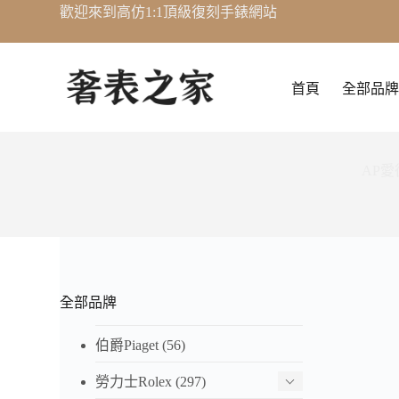
歡迎來到高仿1:1頂級復刻手錶網站
跳
至
主
要
首頁
全部品牌
內
容
AP
全部品牌
快
伯爵Piaget
(56)
AP
勞力士Rolex
(297)