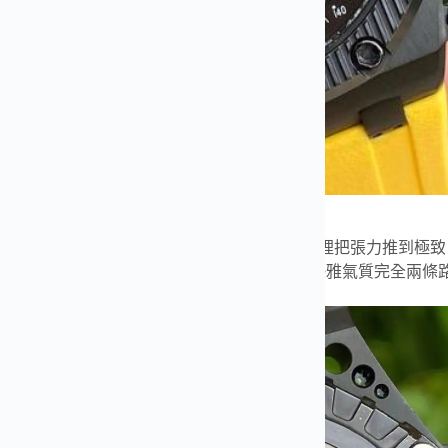
yal Oak Offshore系列的定位與特色
fshore本來就主打運動感與大尺寸，到了倖存者這裡把張力推到
限量屬性
疊加粗獷線條，跟傳統皇家橡樹那種優雅氣質完全兩條