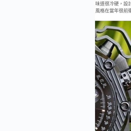
表一上手就知道不走大眾路線，名字叫倖存者，味道很冷硬，設
像穿了盔甲的工具，視覺壓迫感直接拉滿，這類風格在當年很前