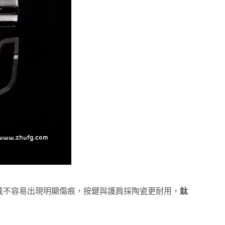
戴不容易出現明顯傷痕，按鍵與護肩採陶瓷更耐用，
鈦