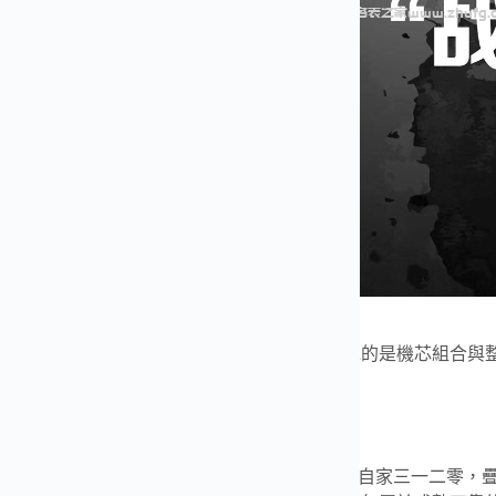
性能與技術亮點
款如果只有外觀撐場面走不遠，倖存者的底子靠的是機芯組合與
的基礎。
上鏈計時機芯介紹
al．3126／3840
自動上鏈計時機芯，基礎為AP自家三一二零，疊加D