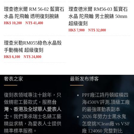
理查德米爾 RM 56-02 藍寶石
理查德米爾 RM56-03 藍寶石
水晶 陀飛輪 透明復刻腕錶
水晶 陀飛輪 男士腕錶 50mm
HK$ 10,200 NT$ 41,400
超級復刻
HK$ 7,900 NT$ 32,000
理查米勒RM055綠色水晶殼
手動機械 超級復刻
HK$ 6,100 NT$ 24,800
奢表之家
最新发布博客
復刻表領域專注十餘年，只
PPF廠江詩丹頓縱橫四
做精密工藝款式，服務
台
海4500V評測,頂級工廠
灣、香港及全球華人愛表人
的最強運動表副本
士
。我們秉承瑞士名錶工藝
2026 年勞力士黑水鬼
精益求精，為愛表人士提供
怎麼挑?Clean廠 vs VSF
精準標準服務。
廠 124060 完整對比