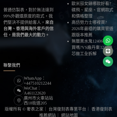
歐米茄女錶哪款好看?
普通仿製表，對於無法達到
碟飛、星座、官網款式
99%外觀還原度的款式，我
和價格整理
們堅決不提供給客人。
來自
高仿勞力士哪裡買?
台灣、香港與海外客戶的信
2026年最穩的購買管道
任，是我們最大的動力。
跟版本推薦
無曆黑水鬼124060值得
買嗎?VS廠丹東3230機
芯做工全拆解
聯繫我們
WhatsApp：
+447510212244
WeChat：
A461122620
廣州市火車站站
西18街道205
版權所有 © 奢表之家｜
台灣復刻表專業平台
｜
香港復刻表
推薦網站
｜
網站地圖