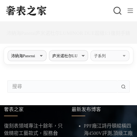
跳
至
主
要
沛納海Panerai庐米诺杜尔LUMINOR DUE超級1:1復刻手錶
內
容
找
不
到
符
奢表之家
最新发布博客
合
的
復刻表領域專注十餘年，只
PPF廠江詩丹頓縱橫四
做精密工藝款式，服務
台
海4500V評測,頂級工廠