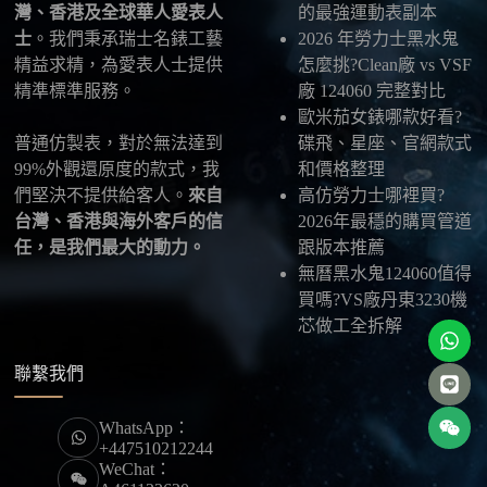
灣、香港及全球華人愛表人
的最強運動表副本
士
。我們秉承瑞士名錶工藝
2026 年勞力士黑水鬼
精益求精，為愛表人士提供
怎麼挑?Clean廠 vs VSF
精準標準服務。
廠 124060 完整對比
歐米茄女錶哪款好看?
普通仿製表，對於無法達到
碟飛、星座、官網款式
99%外觀還原度的款式，我
和價格整理
們堅決不提供給客人。
來自
高仿勞力士哪裡買?
台灣、香港與海外客戶的信
2026年最穩的購買管道
任，是我們最大的動力。
跟版本推薦
無曆黑水鬼124060值得
買嗎?VS廠丹東3230機
芯做工全拆解
聯繫我們
WhatsApp：
+447510212244
WeChat：