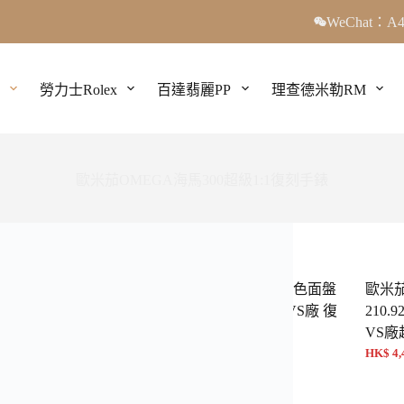
WeChat：A4
勞力士Rolex
百達翡麗PP
理查德米勒RM
歐米茄OMEGA海馬300超級1:1復刻手錶
茄海馬
歐米茄 海馬300米 綠色面盤
歐米
0.42.20.01.001 300M 黑
210.30.42.20.10.001 VS廠 復
210.9
廠V4超級復刻 42mm
刻V4版 42毫米
VS
000 NT$ 16,500
HK$ 4,000 NT$ 16,500
HK$ 4,