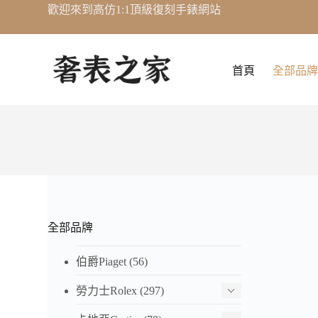
歡迎來到高仿1:1頂級復刻手錶網站
跳
至
主
要
首頁
全部品牌
內
容
全部品牌
歐米
210.3
伯爵Piaget
(56)
盤VS
HK$ 4,
勞力士Rolex
(297)