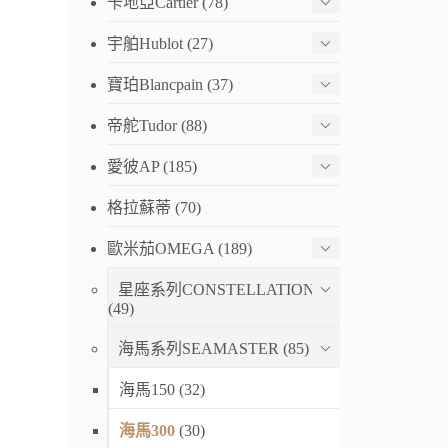
卡地亞Cartier
(78)
歐米茄
宇舶Hublot
(27)
赴死 
42mm
寶珀Blancpain
(37)
HK$ 4,
帝舵Tudor
(88)
愛彼AP
(185)
歐米茄
210.6
格拉蘇蒂
(70)
瓷材質
歐米茄OMEGA
(189)
HK$ 4,
星座系列CONSTELLATION
(49)
歐米茄
210.6
海馬系列SEAMASTER
(85)
邦德限
海馬150
(32)
級復
HK$ 3,
海馬300
(30)