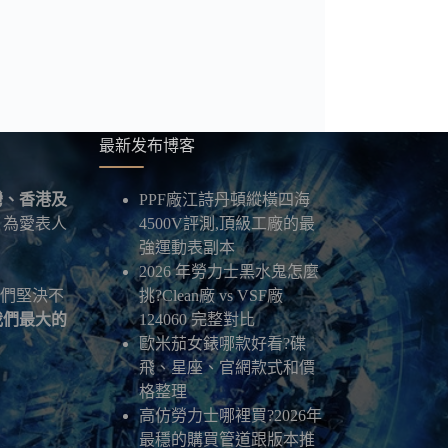
最新发布博客
灣、香港及
PPF廠江詩丹頓縱橫四海
，為愛表人
4500V評測,頂級工廠的最
強運動表副本
2026 年勞力士黑水鬼怎麼
我們堅決不
挑?Clean廠 vs VSF廠
我們最大的
124060 完整對比
歐米茄女錶哪款好看?碟
飛、星座、官網款式和價
格整理
高仿勞力士哪裡買?2026年
最穩的購買管道跟版本推