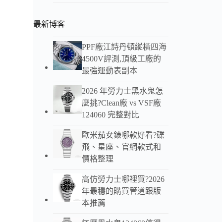
最新博客
歐米茄
210.6
PPF廠江詩丹頓縱橫四海
金 VS
4500V評測,頂級工廠的
HK$ 3,
最強運動表副本
2026 年勞力士黑水鬼怎
麼挑?Clean廠 vs VSF廠
124060 完整對比
歐米茄女錶哪款好看?碟
飛、星座、官網款式和
價格整理
高仿勞力士哪裡買?2026
年最穩的購買管道跟版
本推薦