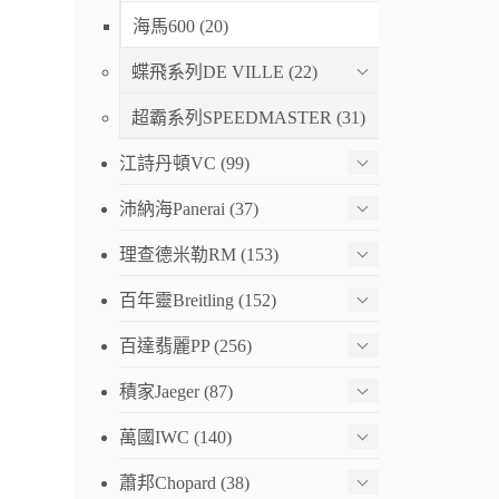
海馬600
(20)
歐米茄
522.3
蝶飛系列DE VILLE
(22)
VS廠 
超霸系列SPEEDMASTER
(31)
HK$ 4,
江詩丹頓VC
(99)
VS廠
沛納海Panerai
(37)
陶瓷 
HK$ 4,
理查德米勒RM
(153)
百年靈Breitling
(152)
百達翡麗PP
(256)
歐米茄
積家Jaeger
(87)
210.3
廠V
萬國IWC
(140)
HK$ 4,
蕭邦Chopard
(38)