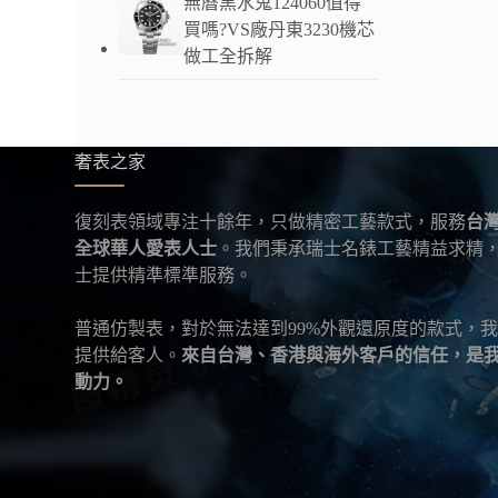
無曆黑水鬼124060值得
買嗎?VS廠丹東3230機芯
做工全拆解
奢表之家
復刻表領域專注十餘年，只做精密工藝款式，服務
台
全球華人愛表人士
。我們秉承瑞士名錶工藝精益求精
士提供精準標準服務。
普通仿製表，對於無法達到99%外觀還原度的款式，
提供給客人。
來自台灣、香港與海外客戶的信任，是
動力。