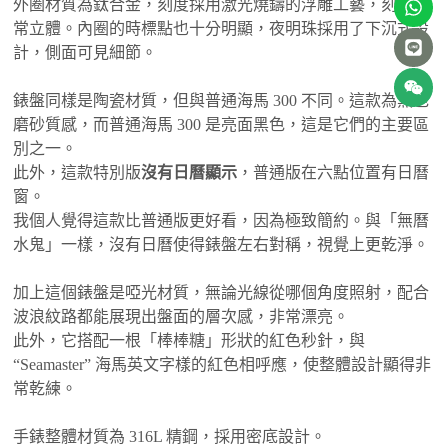
外圈材質為鈦合金，刻度採用激光燒鑄的浮雕工藝，刻字非
常立體。內圈的時標點也十分明顯，夜明珠採用了下沉式設
計，側面可見細節。
錶盤同樣是陶瓷材質，但與普通海馬 300 不同。這款為黑色
磨砂質感，而普通海馬 300 是亮面黑色，這是它們的主要區
別之一。
此外，這款特別版
沒有日曆顯示
，普通版在六點位置有日曆
窗。
我個人覺得這款比普通版更好看，因為極致簡約。與「無曆
水鬼」一樣，沒有日曆使得錶盤左右對稱，視覺上更乾淨。
加上這個錶盤是啞光材質，無論光線從哪個角度照射，配合
波浪紋路都能展現出盤面的層次感，非常漂亮。
此外，它搭配一根「棒棒糖」形狀的紅色秒針，與
“Seamaster” 海馬英文字樣的紅色相呼應，使整體設計顯得非
常乾練。
手錶整體材質為 316L 精鋼，採用密底設計。