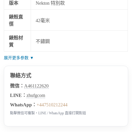
版本
Nekton 特別款
錶殼直
42毫米
徑
錶殼材
不鏽鋼
質
展开更多参数 ▼
聯絡方式
微信：
A461122620
LINE：
zhufgcom
WhatsApp：
+447510212244
點擊微信可複製，LINE / WhatsApp 直接打開對話