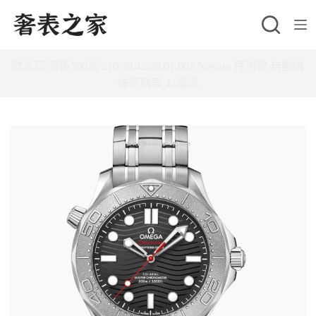
跳
至
主
歐米茄 海馬300米 210.30.42.20.01.002 Nekton 特別款 自動機
要
械復刻表 42毫米
內
容