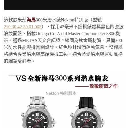
這款歐米茄
海馬
300米潛水錶Nekton特別版（型號
210.30.42.20.01.002
），採用42毫米不鏽鋼錶殼與黑色陶瓷波
浪紋面盤，搭載Omega Co-Axial Master Chronometer 8806機
芯，通過METAS天文台認證。錶圈為鈦金屬材質，具備300
米防水性能與排氦閥設計，紅色秒針增添運動氣息。整體風
格結合專業潛水與高端機械工藝，適合熱愛潛水與運動風格
的腕錶愛好者。