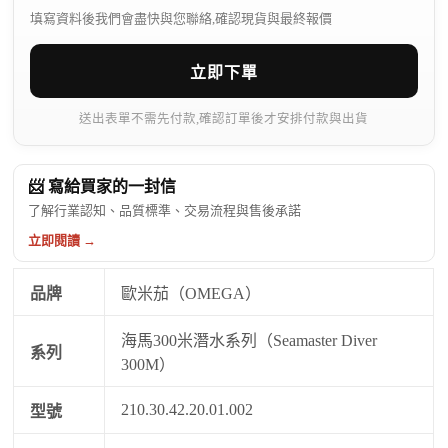
填寫資料後我們會盡快與您聯絡,確認現貨與最終報價
立即下單
送出表單不需先付款,確認訂單後才安排付款與出貨
📨 寫給買家的一封信
了解行業認知、品質標準、交易流程與售後承諾
立即閱讀 →
品牌
歐米茄（OMEGA）
海馬300米潛水系列（Seamaster Diver
系列
300M）
210.30.42.20.01.002
型號