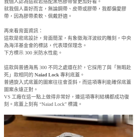
我個人認為這款若搭配黑色膠帶會更加好看。
就我個人喜好而言，無論鋼帶、皮帶或膠帶，我都偏愛膠
帶，因為膠帶柔軟、佩戴舒適。
再來看背面資訊：
這款是密底設計，背面簡潔，有象徵海洋波紋的雕刻，中央
為海洋基金會的標誌，代表環保理念。
下方標示 300 米防水性能。
這款與普通海馬 300 不同之處還在於，它採用了與「無暇赴
死」款相同的
Naiad Lock
專利底蓋。
普通旋入式底蓋的圖案往往會歪斜，而這項專利能確保底蓋
圖案永遠正對。
VS 工廠在這一點上做得非常好，連這項專利結構都成功復
刻。底蓋上刻有 “Naiad Lock” 標識。