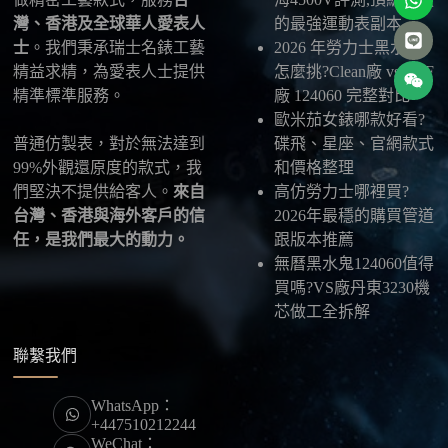
灣、香港及全球華人愛表人
的最強運動表副本
士
。我們秉承瑞士名錶工藝
2026 年勞力士黑水鬼
精益求精，為愛表人士提供
怎麼挑?Clean廠 vs VSF
精準標準服務。
廠 124060 完整對比
歐米茄女錶哪款好看?
普通仿製表，對於無法達到
碟飛、星座、官網款式
99%外觀還原度的款式，我
和價格整理
們堅決不提供給客人。
來自
高仿勞力士哪裡買?
台灣、香港與海外客戶的信
2026年最穩的購買管道
任，是我們最大的動力。
跟版本推薦
無曆黑水鬼124060值得
買嗎?VS廠丹東3230機
芯做工全拆解
聯繫我們
WhatsApp：
+447510212244
WeChat：