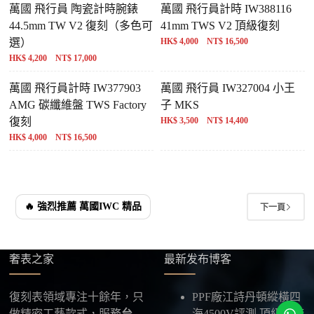
萬國 飛行員 陶瓷計時腕錶
萬國 飛行員計時 IW388116
44.5mm TW V2 復刻（多色可
41mm TWS V2 頂級復刻
選）
HK$ 4,000 NT$ 16,500
HK$ 4,200 NT$ 17,000
萬國 飛行員計時 IW377903
萬國 飛行員 IW327004 小王
AMG 碳纖維盤 TWS Factory
子 MKS
復刻
HK$ 3,500 NT$ 14,400
HK$ 4,000 NT$ 16,500
🔥 強烈推薦 萬國IWC 精品
下一頁
奢表之家
最新发布博客
復刻表領域專注十餘年，只
PPF廠江詩丹頓縱橫四
做精密工藝款式，服務
台
海4500V評測,頂級工廠