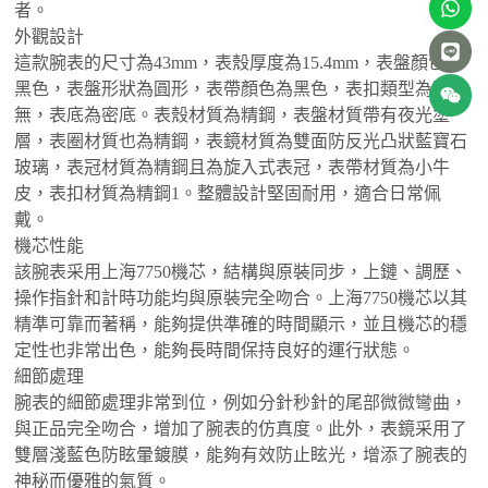
者。
外觀設計
這款腕表的尺寸為43mm，表殼厚度為15.4mm，表盤顏色為
黑色，表盤形狀為圓形，表帶顏色為黑色，表扣類型為暫
無，表底為密底。表殼材質為精鋼，表盤材質帶有夜光塗
層，表圈材質也為精鋼，表鏡材質為雙面防反光凸狀藍寶石
玻璃，表冠材質為精鋼且為旋入式表冠，表帶材質為小牛
皮，表扣材質為精鋼‌1。整體設計堅固耐用，適合日常佩
戴。
機芯性能
該腕表采用上海7750機芯，結構與原裝同步，上鏈、調歷、
操作指針和計時功能均與原裝完全吻合。上海7750機芯以其
精準可靠而著稱，能夠提供準確的時間顯示，並且機芯的穩
定性也非常出色，能夠長時間保持良好的運行狀態‌。
細節處理
腕表的細節處理非常到位，例如分針秒針的尾部微微彎曲，
與正品完全吻合，增加了腕表的仿真度。此外，表鏡采用了
雙層淺藍色防眩暈鍍膜，能夠有效防止眩光，增添了腕表的
神秘而優雅的氣質‌。