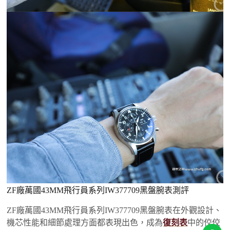
ZF廠萬國43MM飛行員系列IW377709黑盤腕表測評
ZF廠萬國43MM飛行員系列IW377709黑盤腕表‌在外觀設計、
機芯性能和細節處理方面都表現出色，成為
復刻表
中的佼佼