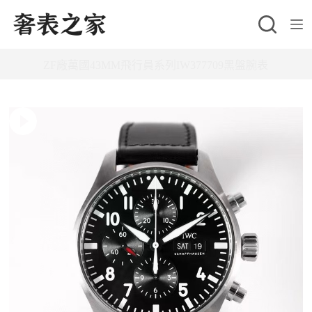
跳
至
主
ZF廠萬國43MM飛行員系列IW377709黑盤腕表
要
內
容