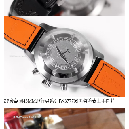
ZF廠萬國43MM飛行員系列IW377709黑盤腕表上手圖片