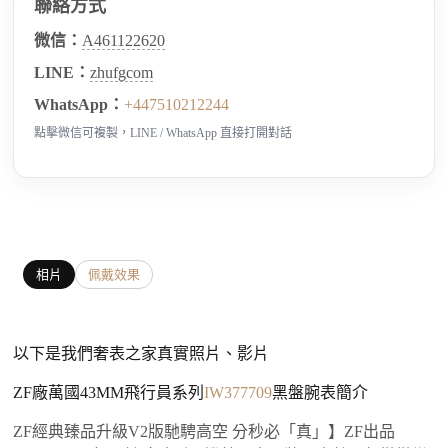
聯絡方式
微信：
A461122620
LINE：
zhufgcom
WhatsApp：
+447510212244
點擊微信可複製，LINE / WhatsApp 直接打開對話
相片
佩戴效果
以下是我們奢表之家真實照片、影片
ZF廠萬國43MM飛行員系列
IW377709
黑盤腕表簡介
ZF經典臻品升級V2版馳騁高空 分秒必「真」】ZF出品