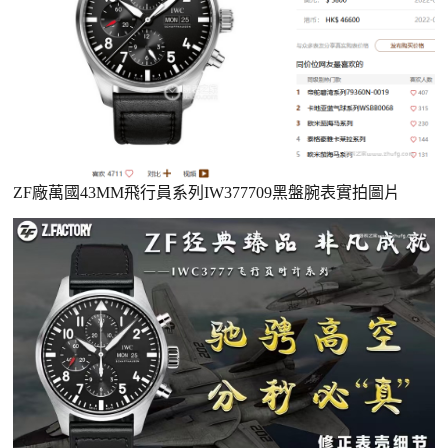
ZF廠萬國43MM飛行員系列IW377709黑盤腕表實拍圖片