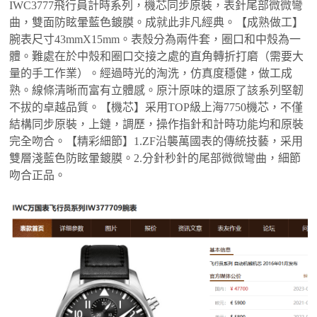
IWC3777飛行員計時系列，機芯同步原裝，表針尾部微微彎
曲，雙面防眩暈藍色鍍膜。成就此非凡經典。【成熟做工】
腕表尺寸43mmX15mm。表殼分為兩件套，圈口和中殼為一
體。難處在於中殼和圈口交接之處的直角轉折打磨（需要大
量的手工作業）。經過時光的淘洗，仿真度穩健，做工成
熟。線條清晰而富有立體感。原汁原味的還原了該系列堅韌
不拔的卓越品質。【機芯】采用TOP級上海7750機芯，不僅
結構同步原裝，上鏈，調歷，操作指針和計時功能均和原裝
完全吻合。【精彩細節】1.ZF沿襲萬國表的傳統技藝，采用
雙層淺藍色防眩暈鍍膜。2.分針秒針的尾部微微彎曲，細節
吻合正品。