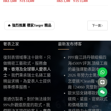
HK$ 3,600 NT$ 14,600
HK$ 3,300 NT$ 13,400
🔥 強烈推薦 積家Jaeger 精品
下一頁
奢表之家
最新发布博客
復刻表領域專注十餘年，只
PPF廠江詩丹頓縱橫四
做精密工藝款式，服務
台
海4500V評測,頂級工廠
灣、香港及全球華人愛表人
的最強運動表副本
士
。我們秉承瑞士名錶工藝
2026 年勞力士黑水鬼
精益求精，為愛表人士提供
怎麼挑?Clean廠 vs VSF
精準標準服務。
廠 124060 完整對比
歐米茄女錶哪款好看?
普通仿製表，對於無法達到
碟飛、星座、官網款式
99%外觀還原度的款式，我
和價格整理
們堅決不提供給客人。
來自
高仿勞力士哪裡買?