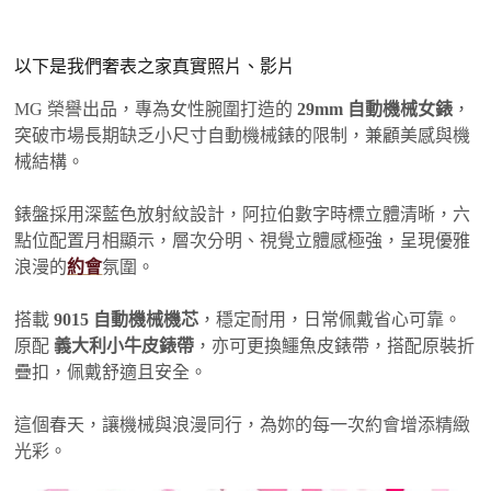
以下是我們奢表之家真實照片、影片
MG 榮譽出品，專為女性腕圍打造的
29mm 自動機械女錶
，
突破市場長期缺乏小尺寸自動機械錶的限制，兼顧美感與機
械結構。
錶盤採用深藍色放射紋設計，阿拉伯數字時標立體清晰，六
點位配置月相顯示，層次分明、視覺立體感極強，呈現優雅
浪漫的
約會
氛圍。
搭載
9015 自動機械機芯
，穩定耐用，日常佩戴省心可靠。
原配
義大利小牛皮錶帶
，亦可更換鱷魚皮錶帶，搭配原裝折
疊扣，佩戴舒適且安全。
這個春天，讓機械與浪漫同行，為妳的每一次約會增添精緻
光彩。