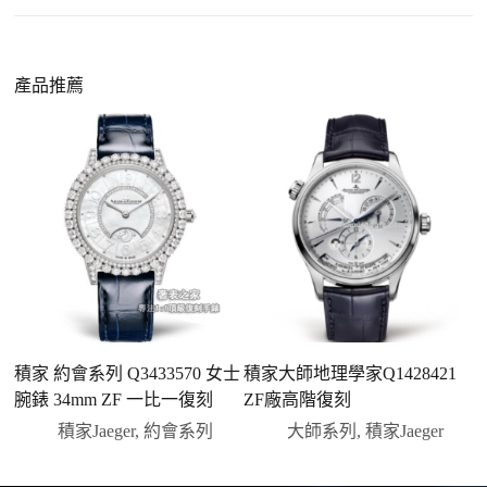
外觀精準度提升
：現代復刻工藝高度還原原裝細
https://www.zhufg.com/jianceliucheng/
節，外觀幾乎難以分辨。
一、聯繫客服專員
佩戴更無壓力
：無需承擔高價手錶的風險，更適
請先透過網站上的聯繫方式與我們取得聯繫，將您感
產品推薦
合日常通勤與旅行佩戴。
興趣的款式圖片、連結或產品資訊發給客服專員，我
們會先幫您確認版本與實際價格。
二、確認款式與價格
客服會與您確認品牌、尺寸、顏色、配件等細節，如
有現貨會直接幫您預留；若需要排單，我們也會事先
說明大約出貨時間。
三、安排付款方式
您可以選擇先付少量訂金預留貨品，餘款在出貨
前或收到實拍照片後再支付
；也可以一次性全額
積家 約會系列 Q3433570 女士
積家大師地理學家Q1428421
積
付款，我們會在原有價格基礎上盡量幫您爭取更
腕錶 34mm ZF 一比一復刻
ZF廠高階復刻
優惠的方案。部分地區可協助安排較安全的到付
積家Jaeger
,
約會系列
大師系列
,
積家Jaeger
方式，具體以當下說明為準。
四、填寫收件資料與出貨