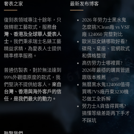
確認款式與付款後，把收件人姓名、地址及聯絡方式
奢表之家
最新发布博客
發給我們，我們會為您選擇合適的物流公司，全程提
供最新物流資訊與查件連結。
復刻表領域專注十餘年，只
2026 年勞力士黑水鬼
做精密工藝款式，服務
台
怎麼挑?Clean廠 vs VSF
五、海外寄送說明
灣、香港及全球華人愛表人
廠 124060 完整對比
本店支援寄送至香港、澳門、台灣、欧美以及其他海
士
。我們秉承瑞士名錶工藝
歐米茄女錶哪款好看?
外地區
，運費會依照目的地與物流方案另行報價，客
精益求精，為愛表人士提供
碟飛、星座、官網款式
服在出貨前會跟您確認清楚。
精準標準服務。
和價格整理
高仿勞力士哪裡買?
最後：喜歡就別拖太久，有些熱門款現貨數量有
普通仿製表，對於無法達到
2026年最穩的購買管道
限，早一步確認，就能早一點戴上喜歡的腕錶。
99%外觀還原度的款式，我
跟版本推薦
們堅決不提供給客人。
來自
無曆黑水鬼124060值得
台灣、香港與海外客戶的信
買嗎?VS廠丹東3230機
任，是我們最大的動力。
芯做工全拆解
勞力士A貨值得買嗎?
搞懂等級差距再下手才
不踩坑
聯繫我們