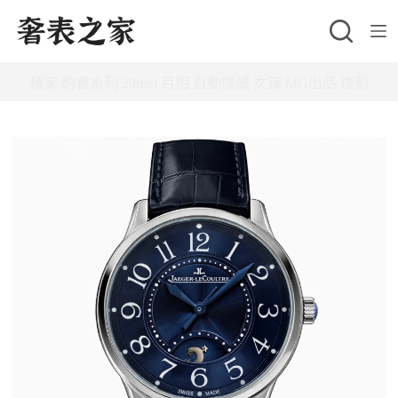
跳
至
主
積家 約會系列 29mm 月相 自動機械 女錶 MG出品 復刻
要
內
容