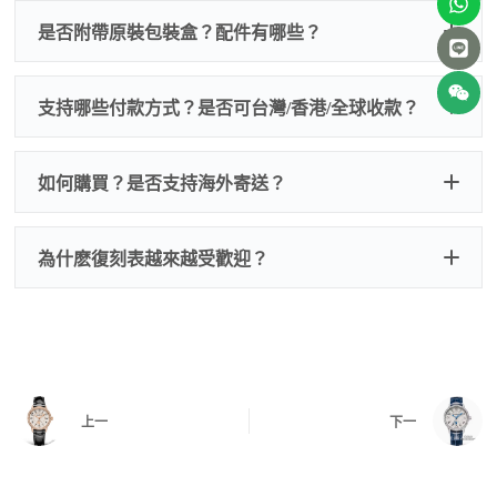
QC 品
為事故，免費維修三年
人為事故我們只收更換配件
是否附帶原裝包裝盒？配件有哪些？
質檢查
的費用，配件很便宜，大多數兩位數，貴一點也就一
兩百元人民幣
我們默認會提供普通盒子，如果需要原裝盒子可
支持哪些付款方式？是否可台灣/香港/全球收款？
以找我們搭配，選擇原裝盒子附屬配件：原裝盒
一、
外觀檢查
子、仿製發票、證書、禮袋等和原裝一致配件。
逐一確認錶殼、錶圈、錶盤、指針、玻璃、刻
如是鋼帶手錶會贈送拆錶帶工具。
度、錶帶等部位是否完好無瑕、貼合緊密。
如何購買？是否支持海外寄送？
我整理了原裝包裝盒子的照片，有需要點擊：
復
二、
機芯測試
刻手錶原裝盒子
檢查走時是否穩定、日差是否正常，加大搖動後
交易方式
注：部分原裝盒子需要加錢購買，價格也不貴。
為什麽復刻表越來越受歡迎？
是否有異音，再根據款式進行上弦與功能測試。
三、
功能確認
測試日期調校、計時按鍵、GMT 指針、夜光等所
有該款應具備的功能是否正常。
四、
實拍照片與影片
QC 完成後，我們會錄製
錶款實拍影片
與照片發
價格更親民
：以原裝價格的十分之一即可享受相
給您確認，確定沒有問題後才會安排出貨。
上一
下一
同外觀與佩戴質感。
機芯技術進步
：部分復刻款的機芯動儲可達 72
小時以上，性能已超越許多普通品牌腕錶。