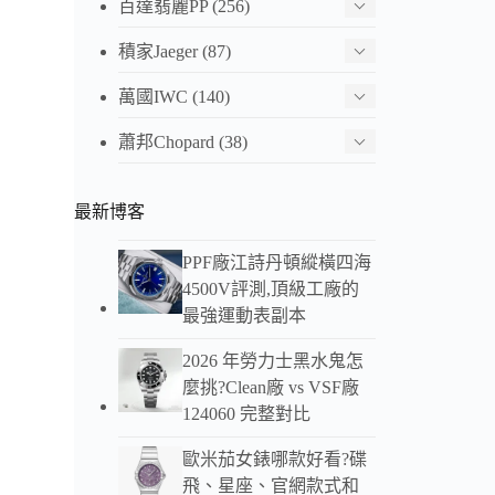
百達翡麗PP
(256)
面胶帶
41M
積家Jaeger
(87)
HK$ 4,
萬國IWC
(140)
蕭邦Chopard
(38)
江詩丹頓
盤鋼殼
41M
最新博客
HK$ 4,
PPF廠江詩丹頓縱橫四海
4500V評測,頂級工廠的
最強運動表副本
江詩丹頓
貓盤計
2026 年勞力士黑水鬼怎
41mm
麼挑?Clean廠 vs VSF廠
HK$ 3,
124060 完整對比
歐米茄女錶哪款好看?碟
江詩
飛、星座、官網款式和