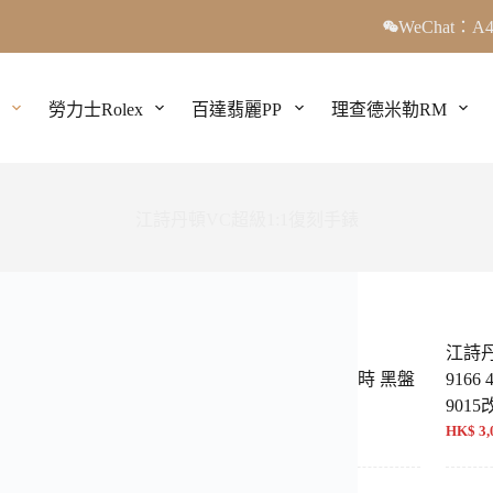
WeChat：A4
勞力士Rolex
百達翡麗PP
理查德米勒RM
江詩丹頓VC超級1:1復刻手錶
丹頓 縱橫四海
江詩丹頓 縱橫四海
江詩丹頓
V/110A-B126 41mm 高
5500V/210A-B481 計時 黑盤
9166
錶
8F廠 1:1復刻
9015
300 NT$ 17,400
HK$ 3,900 NT$ 16,000
HK$ 3,