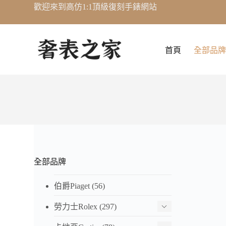
歡迎來到高仿1:1頂級復刻手錶網站
跳
至
主
要
首頁
全部品牌
內
容
全部品牌
江詩
4500
伯爵Piaget
(56)
仿男
HK$ 4,
勞力士Rolex
(297)