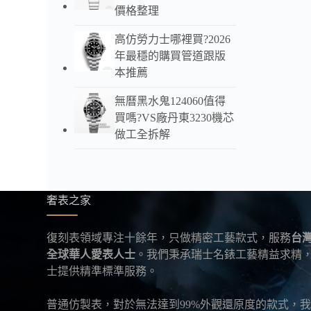
5500
價格整理
復刻
HK$ 3,
高仿勞力士哪裡買?2026
年最穩的購買管道跟版
本推薦
無曆黑水鬼124060值得
買嗎?VS廠丹東3230機芯
做工全拆解
奢表之家
復刻表領域專注十餘年，只做精密工藝款式，服務
台
全球華人愛表人士
。我們秉承瑞士名錶工藝精益求精
士提供精準標準服務。
普通仿製表，對於無法達到99%外觀還原度的款式，