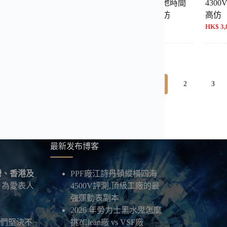
V/000R-B074 計時 8F廠
47450/000W-9511 兩地時間
4300
動力顯示 TWA廠 高仿
高仿
900 NT$ 16,000
HK$ 4,300 NT$ 17,400
HK$ 3,
1
2
3
最新发布博客
灣、香港及
PPF廠江詩丹頓縱橫四海
，為愛表人
4500V評測,頂級工廠的最
強運動表副本
2026 年勞力士黑水鬼怎麼
我們堅決不
挑?Clean廠 vs VSF廠