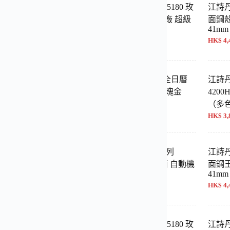
頓 傳承系列 85180 銀
江詩丹頓 傳承系列 85180 玫
江詩丹
日期顯示 PPF廠 超級復
瑰金 日期顯示 MKS廠 超級
面鋼殼
41mm
0MM
復刻 40mm
HK$ 4,
500 NT$ 14,200
HK$ 3,500 NT$ 14,200
 Overseas
江詩丹頓 伍陸之型 全日曆
江詩丹頓 
V/210R-B705 藍盤
4000E/000R-B438 玫瑰金
4200
m PPF 廠 高仿復刻腕錶
MX 一體真芯 高仿
（多
400 NT$ 18,100
HK$ 4,500 NT$ 18,600
HK$ 3,
丹頓 傳承系列
MX江詩丹頓 傳襲系列
江詩丹頓
5/000R-9687 超薄萬年曆
4010T 月相年曆 灰面 自動機
面鋼王
41mm
1:1高仿 41mm
械男錶 41mm
HK$ 4,
600 NT$ 18,800
HK$ 4,400 NT$ 17,800
 Overseas 4500V 藍
江詩丹頓 傳承系列 85180 玫
江詩