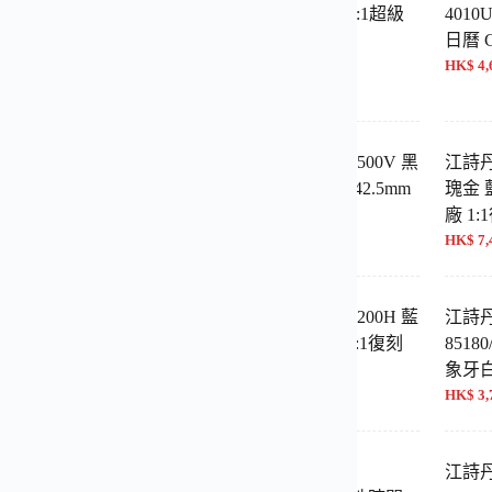
 PPF廠 1:1超級復刻
瑰金 銀白面 PPF廠 1:1超級
4010
M
復刻 40MM
日曆 G
600 NT$ 18,800
HK$ 3,500 NT$ 14,200
HK$ 4,
 Overseas 4500V 黑
江詩丹頓 縱橫四海 5500V 黑
江詩丹
 PPF廠 1:1頂級復刻
面計時 8F廠 升級版 42.5mm
瑰金 
M
HK$ 3,900 NT$ 16,000
廠 1:
400 NT$ 18,100
HK$ 7,
 Overseas 5500V 熊
江詩丹頓 歷史名作 4200H 藍
江詩
時款 8F廠 1:1復刻
面 自動機械 MX廠 1:1復刻
8518
37mm
象牙
900 NT$ 16,000
HK$ 3,800 NT$ 15,500
HK$ 3,
丹頓 縱橫四海
江詩丹頓 縱橫四海
江詩