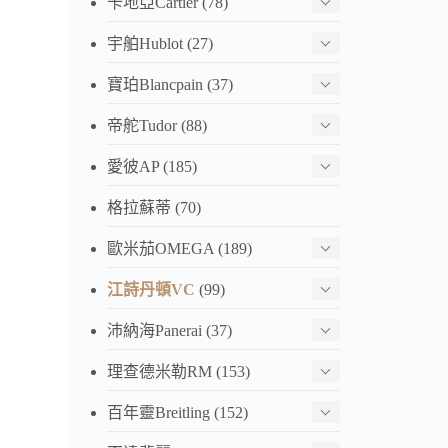
卡地亞Cartier
(78)
江詩丹
白面 
宇舶Hublot
(27)
刻 4
寶珀Blancpain
(37)
HK$ 3,
帝舵Tudor
(88)
江詩丹頓
愛彼AP
(185)
4500
41m
格拉蘇蒂
(70)
HK$ 4,
歐米茄OMEGA
(189)
江詩丹頓VC
(99)
江詩
4317
沛納海Panerai
(37)
Mx廠 
HK$ 4,
理查德米勒RM
(153)
百年靈Breitling
(152)
江詩丹頓