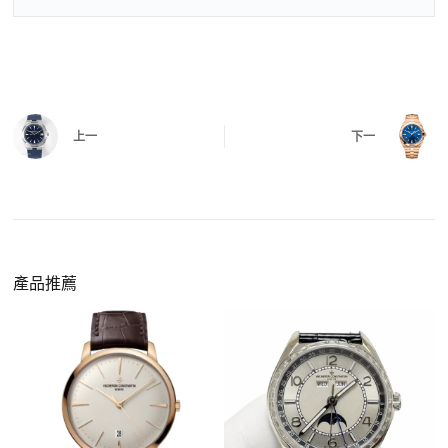
三、
功能確認
測試日期調校、計時按鍵、GMT 指針、夜光等所
有該款應具備的功能是否正常。
四、
實拍照片與影片
QC 完成後，我們會錄製
錶款實拍影片
與照片發
價格更親民
：以原裝價格的十分之一即可享受相
給您確認，確定沒有問題後才會安排出貨。
上一
下一
同外觀與佩戴質感。
機芯技術進步
：部分復刻款的機芯動儲可達 72
小時以上，性能已超越許多普通品牌腕錶。
外觀精準度提升
：現代復刻工藝高度還原原裝細
https://www.zhufg.com/jianceliucheng/
節，外觀幾乎難以分辨。
一、聯繫客服專員
佩戴更無壓力
：無需承擔高價手錶的風險，更適
請先透過網站上的聯繫方式與我們取得聯繫，將您感
產品推薦
合日常通勤與旅行佩戴。
興趣的款式圖片、連結或產品資訊發給客服專員，我
們會先幫您確認版本與實際價格。
二、確認款式與價格
客服會與您確認品牌、尺寸、顏色、配件等細節，如
有現貨會直接幫您預留；若需要排單，我們也會事先
說明大約出貨時間。