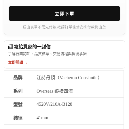
立即下單
送出表單不需先付款,確認訂單後才安排付款與出貨
📨 寫給買家的一封信
了解行業認知、品質標準、交易流程與售後承諾
立即閱讀 →
品牌
江詩丹頓（Vacheron Constantin）
系列
Overseas 縱橫四海
4520V/210A-B128
型號
41mm
錶徑