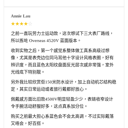
Annie Lau
★
★
★
★
☆
之前一直玩劳力士运动款，这次想试下三大表厂路线，
所以拣咗 Overseas 4520V 蓝面版本。
收到实物之后，第一个感觉系整体做工真系高级过想
像，尤其是表壳边位同马耳他十字设计风格表圈，好有
辨识度，而且蓝色太阳纹盘面反光层次感非常强，室外
光线底下特别靓。
另外我比较欣赏佢150米防水设计，加上自动机芯结构稳
定，其实日常运动或者旅行戴都好放心。
佩戴感方面比旧款4500V明显轻盈少少，表链收窄设计
令手腕活动舒服好多，这点真系加分位。
购买之前最大担心系蓝色会不会太高调，不过实际戴落
又唔会，好百搭。