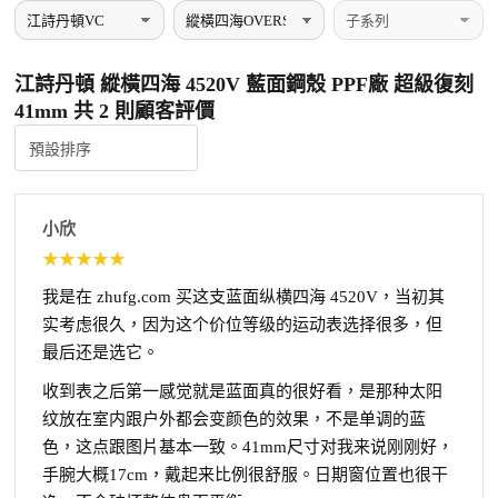
江詩丹頓 縱橫四海 4520V 藍面鋼殼 PPF廠 超級復刻
41mm 共 2 則顧客評價
小欣
★
★
★
★
★
我是在 zhufg.com 买这支蓝面纵横四海 4520V，当初其
实考虑很久，因为这个价位等级的运动表选择很多，但
最后还是选它。
收到表之后第一感觉就是蓝面真的很好看，是那种太阳
纹放在室内跟户外都会变颜色的效果，不是单调的蓝
色，这点跟图片基本一致。41mm尺寸对我来说刚刚好，
手腕大概17cm，戴起来比例很舒服。日期窗位置也很干