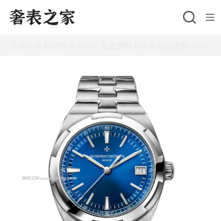
跳
至
主
江詩丹頓 縱橫四海 4520V 藍面鋼殼 PPF廠 超級復刻 41mm
要
內
容