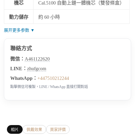
機芯
Cal.5100 自動上鏈一體機芯（雙發條盒）
動力儲存
約 60 小時
展开更多参数 ▼
聯絡方式
微信：
A461122620
LINE：
zhufgcom
WhatsApp：
+447510212244
點擊微信可複製，LINE / WhatsApp 直接打開對話
相片
佩戴效果
買家評價