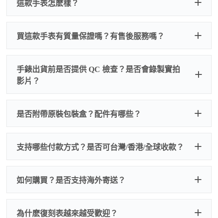
這款手表怎麽樣？
買這款手表有質量保證嗎？有售後服務嗎？
手錶出貨前是否提供 QC 檢查？是否會錄製實拍
影片？
非人
QC 品
為事故，免費維修三年
人為事故我們只收更換配件
是否附帶原裝包裝盒？配件有哪些？
質檢查
的費用，配件很便宜，大多數兩位數，貴一點也就一
兩百元人民幣
我們默認會提供普通盒子，如果需要原裝盒子可
支持哪些付款方式？是否可台灣/香港/全球收款？
以找我們搭配，選擇原裝盒子附屬配件：原裝盒
一、
外觀檢查
子、仿製發票、證書、禮袋等和原裝一致配件。
逐一確認錶殼、錶圈、錶盤、指針、玻璃、刻
如是鋼帶手錶會贈送拆錶帶工具。
度、錶帶等部位是否完好無瑕、貼合緊密。
如何購買？是否支持海外寄送？
我整理了原裝包裝盒子的照片，有需要點擊：
復
二、
機芯測試
刻手錶原裝盒子
檢查走時是否穩定、日差是否正常，加大搖動後
交易方式
注：部分原裝盒子需要加錢購買，價格也不貴。
為什麽復刻表越來越受歡迎？
是否有異音，再根據款式進行上弦與功能測試。