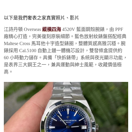
以下是我們奢表之家真實照片、影片
江詩丹頓 Overseas
縱橫四海
4520V 藍面鋼殼腕錶，由 PPF
廠精心打造，完美復刻原裝細節。藍色放射紋錶盤搭配經典
Maltese Cross 馬耳他十字造型錶圈，整體質感高雅沉穩。腕
錶採用 Cal.5100 自動上鏈一體機芯設計，雙發條盒提供約
60 小時動力儲存。具備「快拆錶帶」系統與夜光顯示功能，
是表界三大鋼王之一，兼具運動與紳士風範，收藏價值極
高。