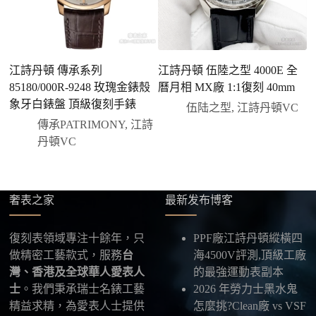
三、安排付款方式
您可以選擇先付少量訂金預留貨品，餘款在出貨
前或收到實拍照片後再支付
；也可以一次性全額
江詩丹頓 傳承系列
江詩丹頓 伍陸之型 4000E 全
江
付款，我們會在原有價格基礎上盡量幫您爭取更
85180/000R-9248 玫瑰金錶殼
曆月相 MX廠 1:1復刻 40mm
陀
優惠的方案。部分地區可協助安排較安全的到付
象牙白錶盤 頂級復刻手錶
刻
伍陆之型
,
江詩丹頓VC
方式，具體以當下說明為準。
傳承PATRIMONY
,
江詩
四、填寫收件資料與出貨
丹頓VC
確認款式與付款後，把收件人姓名、地址及聯絡方式
發給我們，我們會為您選擇合適的物流公司，全程提
供最新物流資訊與查件連結。
奢表之家
最新发布博客
五、海外寄送說明
本店支援寄送至香港、澳門、台灣、欧美以及其他海
復刻表領域專注十餘年，只
PPF廠江詩丹頓縱橫四
外地區
，運費會依照目的地與物流方案另行報價，客
做精密工藝款式，服務
台
海4500V評測,頂級工廠
服在出貨前會跟您確認清楚。
灣、香港及全球華人愛表人
的最強運動表副本
士
。我們秉承瑞士名錶工藝
2026 年勞力士黑水鬼
最後：喜歡就別拖太久，有些熱門款現貨數量有
精益求精，為愛表人士提供
怎麼挑?Clean廠 vs VSF