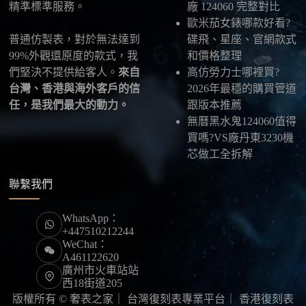
限，早一步確認，就能早一點戴上喜歡的腕錶。
精準標準服務。
廠 124060 完整對比
歐米茄女錶哪款好看?
普通仿製表，對於無法達到
碟飛、星座、官網款式
99%外觀還原度的款式，我
和價格整理
們堅決不提供給客人。
來自
高仿勞力士哪裡買?
台灣、香港與海外客戶的信
2026年最穩的購買管道
任，是我們最大的動力。
跟版本推薦
無曆黑水鬼124060值得
買嗎?VS廠丹東3230機
芯做工全拆解
聯繫我們
WhatsApp：
+447510212244
WeChat：
A461122620
廣州市火車站站
西18街道205
版權所有 © 奢表之家｜
台灣復刻表專業平台
｜
香港復刻表