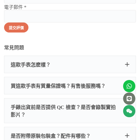
電子郵件 *
提交評價
常見問題
這款手表怎麽樣？
買這款手表有質量保證嗎？有售後服務嗎？
手錶出貨前是否提供 QC 檢查？是否會錄製實拍
影片？
非人
QC 品
為事故，免費維修三年
人為事故我們只收更換配件
是否附帶原裝包裝盒？配件有哪些？
質檢查