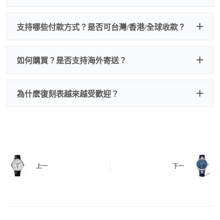
的費用，配件很便宜，大多數兩位數，貴一點也就一
兩百元人民幣
我們默認會提供普通盒子，如果需要原裝盒子可
支持哪些付款方式？是否可台灣/香港/全球收款？
以找我們搭配，選擇原裝盒子附屬配件：原裝盒
一、
外觀檢查
子、仿製發票、證書、禮袋等和原裝一致配件。
逐一確認錶殼、錶圈、錶盤、指針、玻璃、刻
如是鋼帶手錶會贈送拆錶帶工具。
度、錶帶等部位是否完好無瑕、貼合緊密。
如何購買？是否支持海外寄送？
我整理了原裝包裝盒子的照片，有需要點擊：
復
二、
機芯測試
刻手錶原裝盒子
檢查走時是否穩定、日差是否正常，加大搖動後
交易方式
注：部分原裝盒子需要加錢購買，價格也不貴。
為什麽復刻表越來越受歡迎？
是否有異音，再根據款式進行上弦與功能測試。
三、
功能確認
測試日期調校、計時按鍵、GMT 指針、夜光等所
有該款應具備的功能是否正常。
四、
實拍照片與影片
QC 完成後，我們會錄製
錶款實拍影片
與照片發
價格更親民
：以原裝價格的十分之一即可享受相
給您確認，確定沒有問題後才會安排出貨。
上一
下一
同外觀與佩戴質感。
機芯技術進步
：部分復刻款的機芯動儲可達 72
小時以上，性能已超越許多普通品牌腕錶。
外觀精準度提升
：現代復刻工藝高度還原原裝細
https://www.zhufg.com/jianceliucheng/
節，外觀幾乎難以分辨。