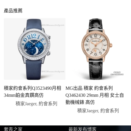
一、聯繫客服專員
佩戴更無壓力
：無需承擔高價手錶的風險，更適
請先透過網站上的聯繫方式與我們取得聯繫，將您感
產品推薦
合日常通勤與旅行佩戴。
興趣的款式圖片、連結或產品資訊發給客服專員，我
們會先幫您確認版本與實際價格。
二、確認款式與價格
客服會與您確認品牌、尺寸、顏色、配件等細節，如
有現貨會直接幫您預留；若需要排單，我們也會事先
說明大約出貨時間。
三、安排付款方式
您可以選擇先付少量訂金預留貨品，餘款在出貨
前或收到實拍照片後再支付
；也可以一次性全額
積家約會系列Q3523490月相
MG出品 積家 約會系列
積
付款，我們會在原有價格基礎上盡量幫您爭取更
34mm鉑金真鑽高仿
Q3462430 29mm 月相 女士自
優惠的方案。部分地區可協助安排較安全的到付
動機械錶 高仿
積家Jaeger
,
約會系列
方式，具體以當下說明為準。
積家Jaeger
,
約會系列
四、填寫收件資料與出貨
確認款式與付款後，把收件人姓名、地址及聯絡方式
發給我們，我們會為您選擇合適的物流公司，全程提
奢表之家
最新发布博客