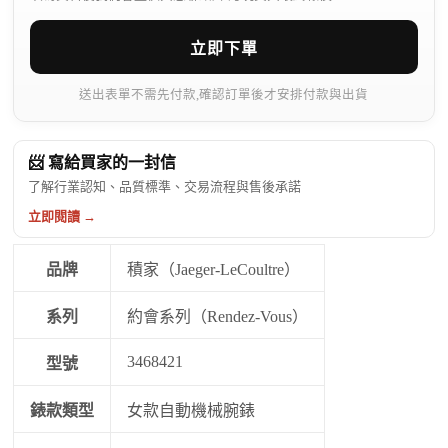
立即下單
送出表單不需先付款,確認訂單後才安排付款與出貨
📨 寫給買家的一封信
了解行業認知、品質標準、交易流程與售後承諾
立即閱讀 →
品牌
積家（Jaeger-LeCoultre）
系列
約會系列（Rendez-Vous）
3468421
型號
錶款類型
女款自動機械腕錶