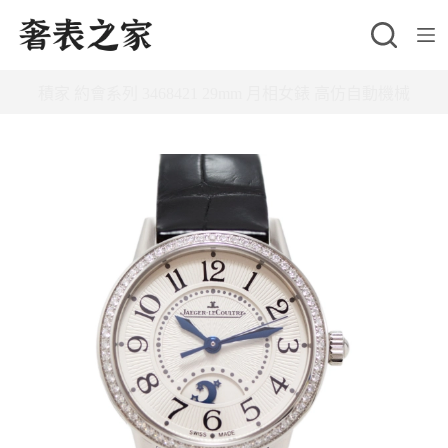
跳
至
主
積家 約會系列 3468421 29mm 月相女錶 高仿自動機械
要
內
容