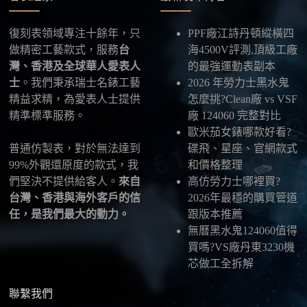
供最新物流資訊與查件連結。
復刻表領域專注十餘年，只
PPF廠江詩丹頓縱橫四
五、海外寄送說明
做精密工藝款式，服務
台
海4500V評測,頂級工廠
本店支援寄送至香港、澳門、台灣、欧美以及其他海
灣、香港及全球華人愛表人
的最強運動表副本
外地區
，運費會依照目的地與物流方案另行報價，客
士
。我們秉承瑞士名錶工藝
2026 年勞力士黑水鬼
服在出貨前會跟您確認清楚。
精益求精，為愛表人士提供
怎麼挑?Clean廠 vs VSF
精準標準服務。
廠 124060 完整對比
最後：喜歡就別拖太久，有些熱門款現貨數量有
歐米茄女錶哪款好看?
限，早一步確認，就能早一點戴上喜歡的腕錶。
普通仿製表，對於無法達到
碟飛、星座、官網款式
99%外觀還原度的款式，我
和價格整理
們堅決不提供給客人。
來自
高仿勞力士哪裡買?
台灣、香港與海外客戶的信
2026年最穩的購買管道
任，是我們最大的動力。
跟版本推薦
無曆黑水鬼124060值得
買嗎?VS廠丹東3230機
芯做工全拆解
聯繫我們