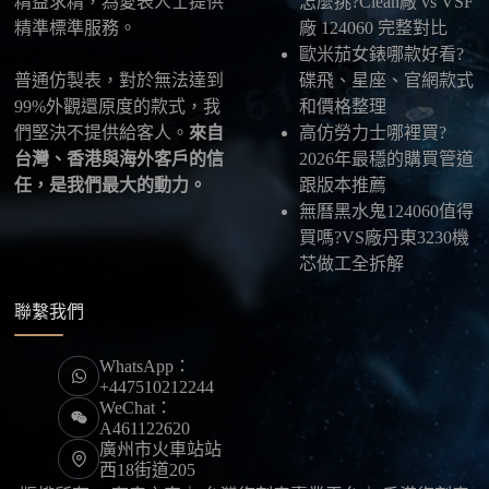
精益求精，為愛表人士提供
怎麼挑?Clean廠 vs VSF
精準標準服務。
廠 124060 完整對比
歐米茄女錶哪款好看?
普通仿製表，對於無法達到
碟飛、星座、官網款式
99%外觀還原度的款式，我
和價格整理
們堅決不提供給客人。
來自
高仿勞力士哪裡買?
台灣、香港與海外客戶的信
2026年最穩的購買管道
任，是我們最大的動力。
跟版本推薦
無曆黑水鬼124060值得
買嗎?VS廠丹東3230機
芯做工全拆解
聯繫我們
WhatsApp：
+447510212244
WeChat：
A461122620
廣州市火車站站
西18街道205