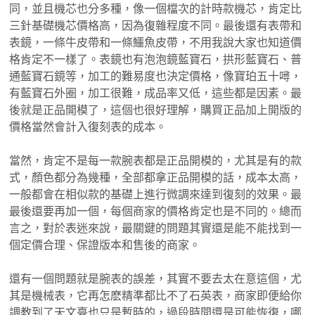
同，並且機芯也分多種，像一個檔次的計時款機芯，肯定比
三針基礎機芯價格高，因為復雜程度不同。最後還有表帶和
表鏡，一條牛皮帶和一條鱷魚皮帶，不用我說大家也知道價
格肯定不一樣了。表鏡也有泡泡鏡藍寶石，拱形藍寶石、普
通藍寶石鏡等，加工的難易度也決定價格，像寶珀五十噚，
有藍寶石外圈，加工很難，成品率又低，這些都是因素。最
後就是正品開模了，這個也很好理解，購買正品加上開版的
價格當然會計入復刻表的成本。
當然，肯定不是每一款腕表都是正品開模的，尤其是有的款
式，顏色都分為幾種，全部都拿正品開模的話，成本太高，
一般都會在相似款的基礎上進行微調來達到復刻的效果。最
最後還要再加一個，每個商家的價格肯定也是不同的。總而
言之，對於表迷來說，最關鍵的問題其實還是能不能找到一
個定價合理、保證版本和售後的商家。
還有一個問題就是腕表的誤差，其實不要去太在意這個，尤
其是機械表，它再怎麽精準都比不了石英表，商家即便給你
調教到了天文臺也只是暫時的，過段時間還是可能恢復，哪