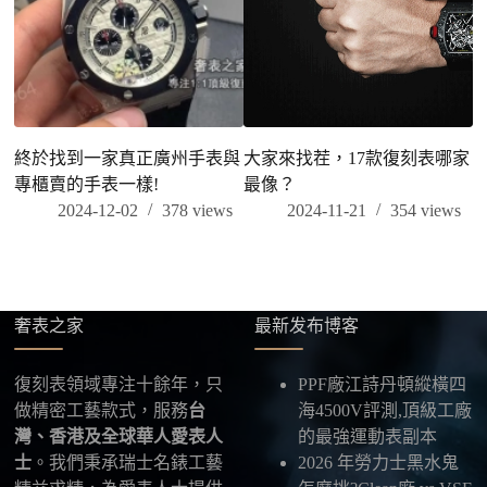
終於找到一家真正廣州手表與
大家來找茬，17款復刻表哪家
專櫃賣的手表一樣!
最像？
2024-12-02
378
views
2024-11-21
354
views
奢表之家
最新发布博客
復刻表領域專注十餘年，只
PPF廠江詩丹頓縱橫四
做精密工藝款式，服務
台
海4500V評測,頂級工廠
灣、香港及全球華人愛表人
的最強運動表副本
士
。我們秉承瑞士名錶工藝
2026 年勞力士黑水鬼