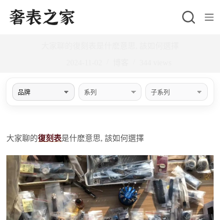
跳
至
主
大家聊的復刻表是什麽意思, 該如何選擇
要
內
2024-11-02
博客
344
views
容
大家聊的
復刻表
是什麽意思, 該如何選擇