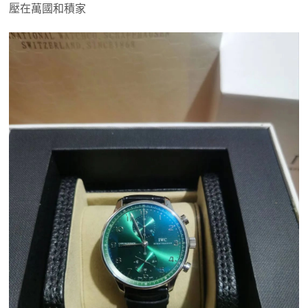
壓在萬國和積家