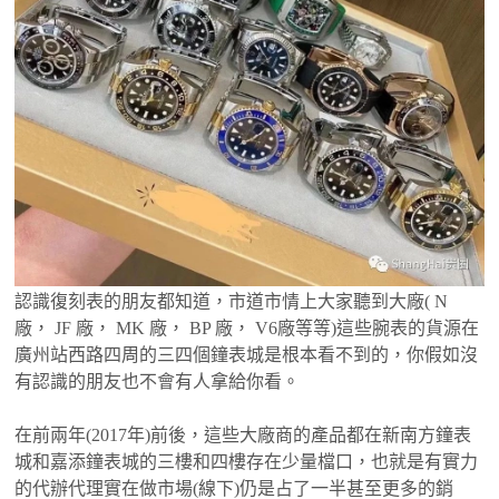
認識復刻表的朋友都知道，市道市情上大家聽到大廠( N
廠， JF 廠， MK 廠， BP 廠， V6廠等等)這些腕表的貨源在
廣州站西路四周的三四個鐘表城是根本看不到的，你假如沒
有認識的朋友也不會有人拿給你看。
在前兩年(2017年)前後，這些大廠商的產品都在新南方鐘表
城和嘉添鐘表城的三樓和四樓存在少量檔口，也就是有實力
的代辦代理實在做市場(線下)仍是占了一半甚至更多的銷