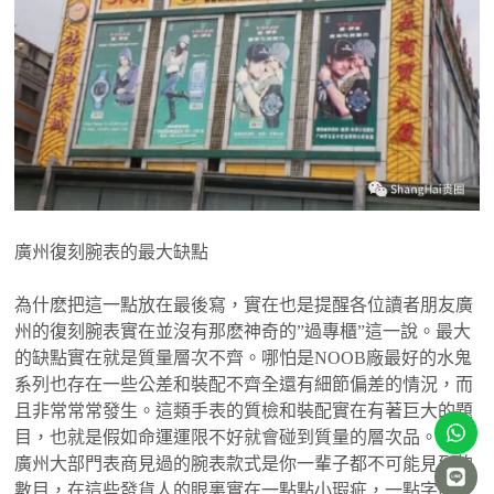
廣州復刻腕表的最大缺點
為什麽把這一點放在最後寫，實在也是提醒各位讀者朋友廣
州的復刻腕表實在並沒有那麽神奇的”過專櫃”這一說。最大
的缺點實在就是質量層次不齊。哪怕是NOOB廠最好的水鬼
系列也存在一些公差和裝配不齊全還有細節偏差的情況，而
且非常常常發生。這類手表的質檢和裝配實在有著巨大的題
目，也就是假如命運運限不好就會碰到質量的層次品。由於
廣州大部門表商見過的腕表款式是你一輩子都不可能見到的
數目，在這些發貨人的眼裏實在一點點小瑕疵，一點字面灰