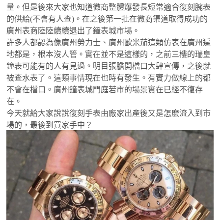
量。但是後來大家也知道微商整體爆發長短常適合復刻腕表
的供給(不會有人查)。在之後第一批在微商渠道取得成功的
廣州表商陸陸續續退出了鐘表城市場。
許多人都認為像廣州勞力士、廣州歐米茄這類仿表在廣州遍
地都是，根本沒人管。實在並不是這樣的，之前三樓的瑞皇
鐘表可能有的人有見過。明目張膽開檔口大肆宣傳，之後就
被查水表了。這類事情現在也時有發生。有實力做線上的都
不會在檔口。廣州鐘表城門庭若市的場景實在已經不復存
在。
今天就給大家說說復刻手表由廠家出產後又是怎麽流入到市
場的，最後到買家手中？