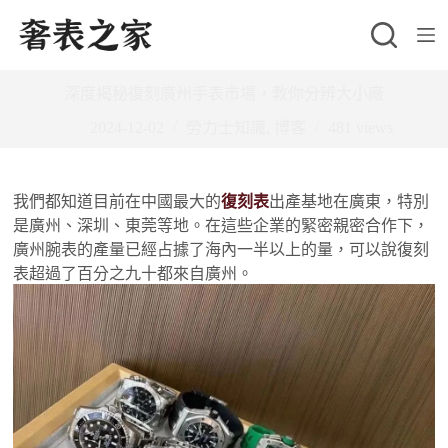
跳
至
主
深度揭秘復刻廣州手表市場，教你分辨大小廠
要
內
2024-12-02
勞力士知識
,
博客
481
views
容
我們都知道目前在中國最大的
復刻表
出產基地在廣東，特別
是廣州、深圳、東莞等地。在這些企業的緊密親密合作下，
廣州腕表的產量已經占據了海內一半以上的量，可以說復刻
表超過了百分之九十都來自廣州。