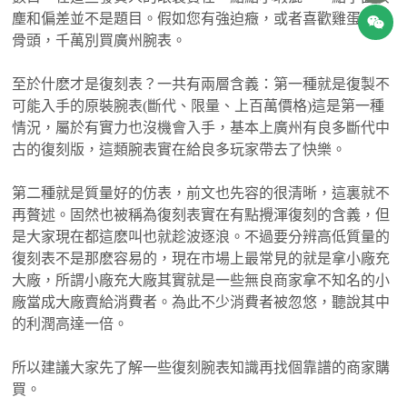
塵和偏差並不是題目。假如您有強迫癥，或者喜歡雞蛋裏挑
骨頭，千萬別買廣州腕表。
至於什麽才是復刻表？一共有兩層含義：第一種就是復製不
可能入手的原裝腕表(斷代、限量、上百萬價格)這是第一種
情況，屬於有實力也沒機會入手，基本上廣州有良多斷代中
古的復刻版，這類腕表實在給良多玩家帶去了快樂。
第二種就是質量好的仿表，前文也先容的很清晰，這裏就不
再贅述。固然也被稱為復刻表實在有點攪渾復刻的含義，但
是大家現在都這麽叫也就趁波逐浪。不過要分辨高低質量的
復刻表不是那麽容易的，現在市場上最常見的就是拿小廠充
大廠，所謂小廠充大廠其實就是一些無良商家拿不知名的小
廠當成大廠賣給消費者。為此不少消費者被忽悠，聽說其中
的利潤高達一倍。
所以建議大家先了解一些復刻腕表知識再找個靠譜的商家購
買。