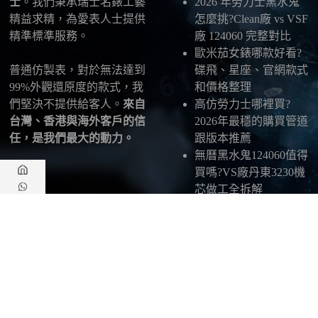
士
。我們秉承瑞士名錶工藝
2026 年勞力士黑水鬼
精益求精，為愛表人士提供
怎麼挑?Clean廠 vs VSF
精準標準服務。
廠 124060 完整對比
歐米茄女錶哪款好看?
普通仿製表，對於無法達到
碟飛、星座、官網款式
99%外觀還原度的款式，我
和價格整理
們堅決不提供給客人。
來自
高仿勞力士哪裡買?
台灣、香港與海外客戶的信
2026年最穩的購買管道
任，是我們最大的動力。
跟版本推薦
無曆黑水鬼124060值得
買嗎?VS廠丹東3230機
芯做工全拆解
聯繫我們
WhatsApp：
+447510212244
WeChat：
A461122620
廣州市火車站站