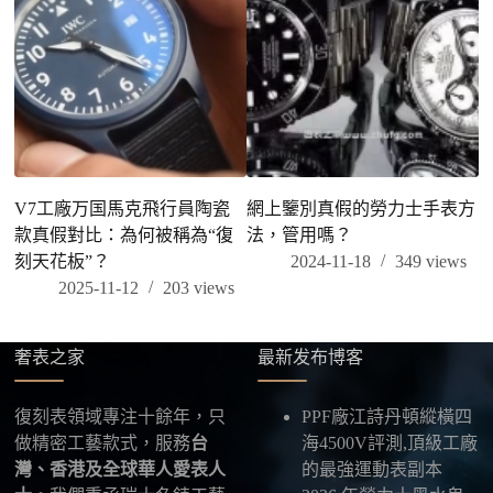
V7工廠万国馬克飛行員陶瓷
網上鑒別真假的勞力士手表方
款真假對比：為何被稱為“復
法，管用嗎？
刻天花板”？
2024-11-18
349
views
2025-11-12
203
views
奢表之家
最新发布博客
復刻表領域專注十餘年，只
PPF廠江詩丹頓縱橫四
做精密工藝款式，服務
台
海4500V評測,頂級工廠
灣、香港及全球華人愛表人
的最強運動表副本