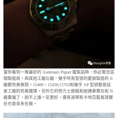
當你看到一堆最好的 Audemars Piguet 復製品時，你必需去這
個製造商。與其他工廠比擬，幾乎所有型號的愛彼製造的 Jl
廠都完美無瑕。15400，15450,15703和幾乎 AP 型號都是這
家工廠的完美選擇。另外它的勞力士遊艇和迪通拿實在和 N
廠重復了，說不上誰一定更好，還有浪琴和卡地亞藍氣球實
在也是良多在做。