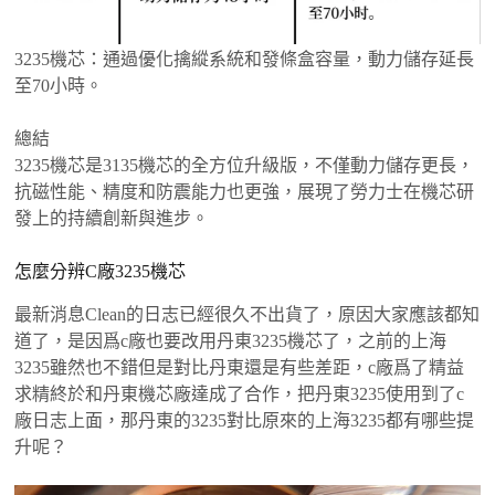
3235機芯：通過優化擒縱系統和發條盒容量，動力儲存延長
至70小時。
總結
3235機芯是3135機芯的全方位升級版，不僅動力儲存更長，
抗磁性能、精度和防震能力也更強，展現了勞力士在機芯研
發上的持續創新與進步。
怎麼分辨C廠3235機芯
最新消息Clean的日志已經很久不出貨了，原因大家應該都知
道了，是因爲c廠也要改用丹東3235機芯了，之前的上海
3235雖然也不錯但是對比丹東還是有些差距，c廠爲了精益
求精終於和丹東機芯廠達成了合作，把丹東3235使用到了c
廠日志上面，那丹東的3235對比原來的上海3235都有哪些提
升呢？