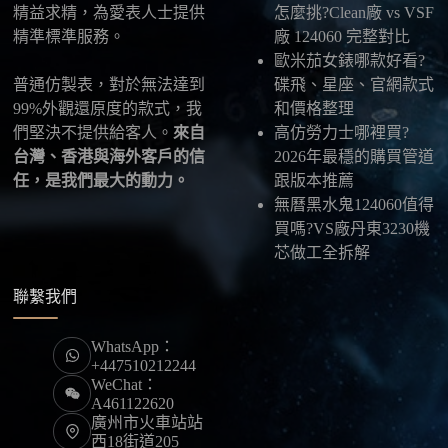
精益求精，為愛表人士提供
怎麼挑?Clean廠 vs VSF
精準標準服務。
廠 124060 完整對比
歐米茄女錶哪款好看?
普通仿製表，對於無法達到
碟飛、星座、官網款式
99%外觀還原度的款式，我
和價格整理
們堅決不提供給客人。
來自
高仿勞力士哪裡買?
台灣、香港與海外客戶的信
2026年最穩的購買管道
任，是我們最大的動力。
跟版本推薦
無曆黑水鬼124060值得
買嗎?VS廠丹東3230機
芯做工全拆解
聯繫我們
WhatsApp：
+447510212244
WeChat：
A461122620
廣州市火車站站
西18街道205