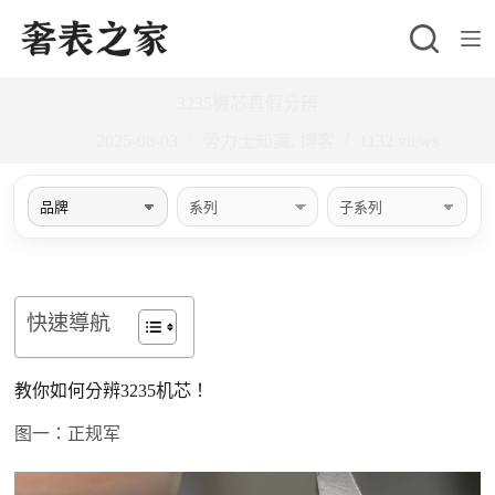
跳
至
主
3235機芯真假分辨
要
內
2025-08-03
勞力士知識
,
博客
1132
views
容
快速導航
教你如何分辨3235机芯！
图一：正规军