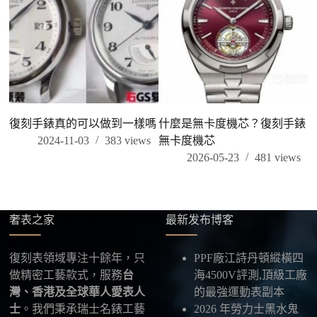
復刻手錶真的可以做到一樣嗎
什麼是無卡度機芯？復刻手錶
2024-11-03
383
views
無卡度機芯
2026-05-23
481
views
奢表之家
最新发布博客
復刻表領域專注十餘年，只
PPF廠江詩丹頓縱橫四
做精密工藝款式，服務
台
海4500V評測,頂級工廠
灣、香港及全球華人愛表人
的最強運動表副本
士
。我們秉承瑞士名錶工藝
2026 年勞力士黑水鬼