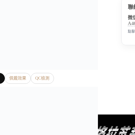
聯
微
A4
點擊
片
佩戴效果
QC檢測
是我們奢表之家真實照片、影片