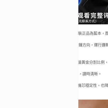
格拉蘇蒂原創 偏心系列 1-90-02 復刻腕錶
，以原裝正品為藍本，
結構與視覺細節。
搭載經典
雙跳大日曆
與
月相顯示
，月相位於 2 點鐘方向，運行
。
mm 錶徑配合偏心式盤面佈局，時分盤與小秒盤遵循黃金分割比
，層次分明且極具辨識度。
淬火指針搭配鍍銠銀色刻度，在光線下對比鮮明，讀時清晰。
設計可清晰欣賞
3/4 夾板結構
，該結構不僅提升機芯穩定性，也
與佩戴體驗上，均展現出德系高級製錶的精髓。