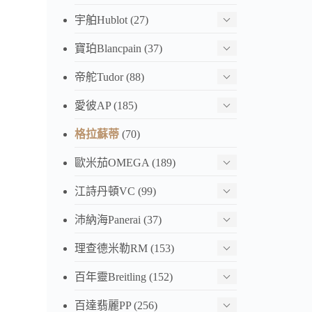
宇舶Hublot
(27)
寶珀Blancpain
(37)
帝舵Tudor
(88)
愛彼AP
(185)
格拉蘇蒂
(70)
歐米茄OMEGA
(189)
江詩丹頓VC
(99)
沛納海Panerai
(37)
理查德米勒RM
(153)
百年靈Breitling
(152)
百達翡麗PP
(256)