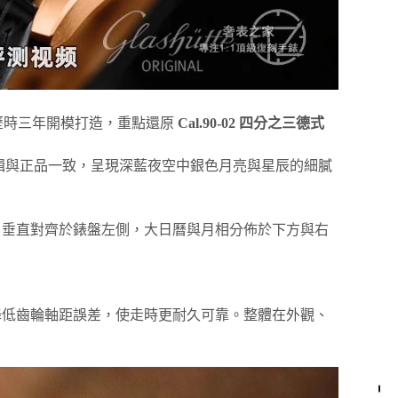
歷時三年開模打造，重點還原
Cal.90-02 四分之三德式
邏輯與正品一致，呈現深藍夜空中銀色月亮與星辰的細膩
例，垂直對齊於錶盤左側，大日曆與月相分佈於下方與右
降低齒輪軸距誤差，使走時更耐久可靠。整體在外觀、