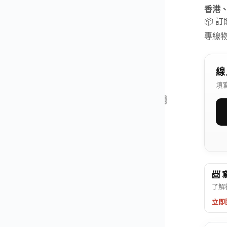
香港
📦 
專線
線
填
📨
了解
立即