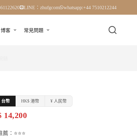
61122620
LINE：zhufgcom
whatsapp:+44 7510212244
博客
常見問題
刻腕錶
$ 台幣
HK$ 港幣
¥ 人民幣
 14,200
推薦：⭐⭐⭐