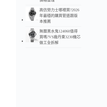
價格整理
高仿勞力士哪裡買?2026
年最穩的購買管道跟版
本推薦
無曆黑水鬼124060值得
買嗎?VS廠丹東3230機芯
做工全拆解