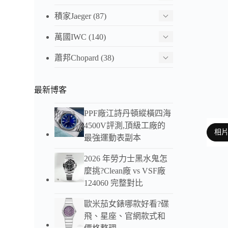
積家Jaeger
(87)
萬國IWC
(140)
蕭邦Chopard
(38)
最新博客
PPF廠江詩丹頓縱橫四海
4500V評測,頂級工廠的
相
最強運動表副本
2026 年勞力士黑水鬼怎
麼挑?Clean廠 vs VSF廠
以下
124060 完整對比
歐米茄女錶哪款好看?碟
飛、星座、官網款式和