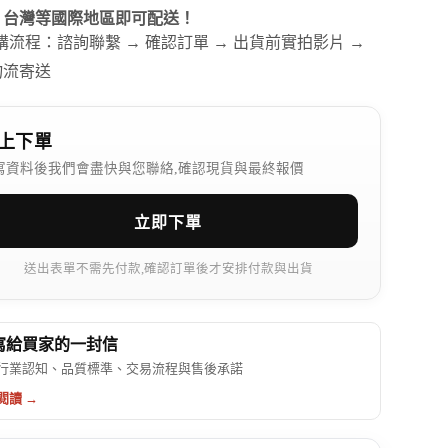
、台灣等國際地區即可配送！
訂購流程：諮詢聯繫 → 確認訂單 → 出貨前實拍影片 →
物流寄送
上下單
寫資料後我們會盡快與您聯絡,確認現貨與最終報價
立即下單
送出表單不需先付款,確認訂單後才安排付款與出貨
 寫給買家的一封信
行業認知、品質標準、交易流程與售後承諾
閱讀 →