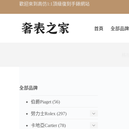
歡迎來到高仿1:1頂級復刻手錶網站
跳
至
主
要
首頁
全部品牌
內
容
格拉
全部品牌
伯爵Piaget
(56)
勞力士Rolex
(297)
卡地亞Cartier
(78)