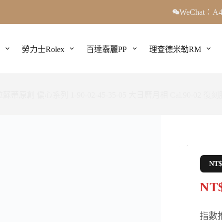
WeChat：A4
勞力士Rolex
百達翡麗PP
理查德米勒RM
蘇蒂原創 偏心系列 1-90-02-45-35-05 大日曆月相 Cal.90-02 復
NT
NT$
指數