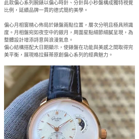
此款偏心系列腕錶以偏心時針、分針與小秒盤構成獨特視覺
比例，延續品牌一貫的德式簡約美學。
偏心月相窗精心佈局於錶盤兩點位置，層次分明且極具辨識
度。月相盤宛如夜空中的銀月，周圍星點細節細膩呈現，為
整體設計增添詩意與浪漫氣息。
偏心結構搭配大日期顯示，使錶盤在功能與美感之間取得完
美平衡，展現格拉蘇蒂原創偏心系列的經典魅力。