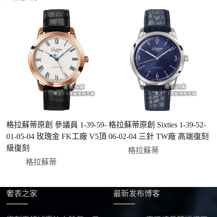
興趣的款式圖片、連結或產品資訊發給客服專員，我
們會先幫您確認版本與實際價格。
二、確認款式與價格
客服會與您確認品牌、尺寸、顏色、配件等細節，如
有現貨會直接幫您預留；若需要排單，我們也會事先
說明大約出貨時間。
三、安排付款方式
您可以選擇先付少量訂金預留貨品，餘款在出貨
前或收到實拍照片後再支付
；也可以一次性全額
格拉蘇蒂原創 參議員 1-39-59-
格拉蘇蒂原創 Sixties 1-39-52-
付款，我們會在原有價格基礎上盡量幫您爭取更
01-05-04 玫瑰金 FK工廠 V5頂
06-02-04 三針 TW廠 高端復刻
相
優惠的方案。部分地區可協助安排較安全的到付
級復刻
格拉蘇蒂
方式，具體以當下說明為準。
格拉蘇蒂
四、填寫收件資料與出貨
確認款式與付款後，把收件人姓名、地址及聯絡方式
發給我們，我們會為您選擇合適的物流公司，全程提
奢表之家
最新发布博客
供最新物流資訊與查件連結。