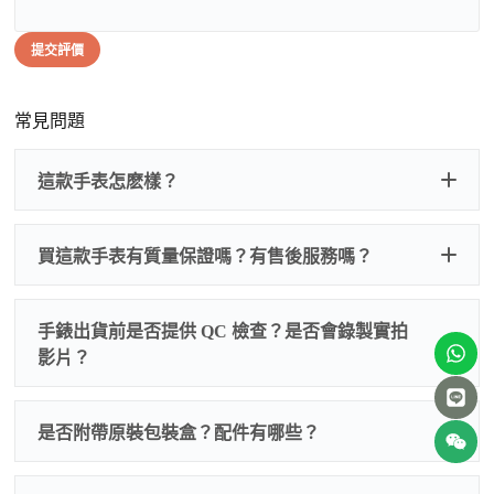
提交評價
常見問題
這款手表怎麽樣？
買這款手表有質量保證嗎？有售後服務嗎？
手錶出貨前是否提供 QC 檢查？是否會錄製實拍
影片？
非人
QC 品
為事故，免費維修三年
人為事故我們只收更換配件
是否附帶原裝包裝盒？配件有哪些？
質檢查
的費用，配件很便宜，大多數兩位數，貴一點也就一
兩百元人民幣