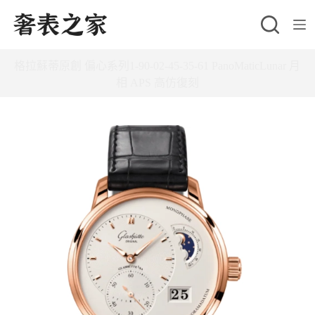
跳
至
主
格拉蘇蒂原創 偏心系列1-90-02-45-35-61 PanoMaticLunar 月
要
相 APS 高仿復刻
內
容