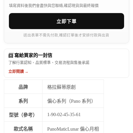
填寫資料後我們會盡快與您聯絡,確認現貨與最終報價
立即下單
送出表單不需先付款,確認訂單後才安排付款與出貨
📨 寫給買家的一封信
了解行業認知、品質標準、交易流程與售後承諾
立即閱讀 →
品牌
格拉蘇蒂原創
系列
偏心系列（Pano 系列）
1-90-02-45-35-61
型號（參考）
款式名稱
PanoMaticLunar 偏心月相