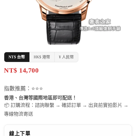
NT$ 台幣
HK$ 港幣
¥ 人民幣
NT$ 14,700
指數推薦：⭐⭐⭐
香港、台灣等國際地區即可配送！
📦 訂購流程：諮詢聯繫 → 確認訂單 → 出貨前實拍影片 →
專線物流寄送
線上下單