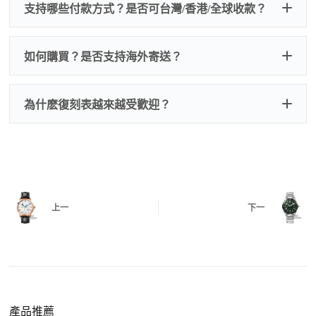
我們默認會提供普通盒子，如果需要原裝盒子可
支持哪些付款方式？是否可台灣/香港/全球收款？
以找我們搭配，選擇原裝盒子附屬配件：原裝盒
一、
外觀檢查
子、仿製發票、證書、禮袋等和原裝一致配件。
逐一確認錶殼、錶圈、錶盤、指針、玻璃、刻
如是鋼帶手錶會贈送拆錶帶工具。
度、錶帶等部位是否完好無瑕、貼合緊密。
如何購買？是否支持海外寄送？
我整理了原裝包裝盒子的照片，有需要點擊：
復
二、
機芯測試
刻手錶原裝盒子
檢查走時是否穩定、日差是否正常，加大搖動後
交易方式
注：部分原裝盒子需要加錢購買，價格也不貴。
為什麽復刻表越來越受歡迎？
是否有異音，再根據款式進行上弦與功能測試。
三、
功能確認
測試日期調校、計時按鍵、GMT 指針、夜光等所
有該款應具備的功能是否正常。
四、
實拍照片與影片
QC 完成後，我們會錄製
錶款實拍影片
與照片發
價格更親民
：以原裝價格的十分之一即可享受相
給您確認，確定沒有問題後才會安排出貨。
上一
下一
同外觀與佩戴質感。
機芯技術進步
：部分復刻款的機芯動儲可達 72
小時以上，性能已超越許多普通品牌腕錶。
外觀精準度提升
：現代復刻工藝高度還原原裝細
https://www.zhufg.com/jianceliucheng/
節，外觀幾乎難以分辨。
一、聯繫客服專員
佩戴更無壓力
：無需承擔高價手錶的風險，更適
請先透過網站上的聯繫方式與我們取得聯繫，將您感
產品推薦
合日常通勤與旅行佩戴。