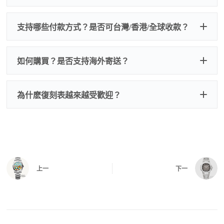
的費用，配件很便宜，大多數兩位數，貴一點也就一
兩百元人民幣
我們默認會提供普通盒子，如果需要原裝盒子可
支持哪些付款方式？是否可台灣/香港/全球收款？
以找我們搭配，選擇原裝盒子附屬配件：原裝盒
一、
外觀檢查
子、仿製發票、證書、禮袋等和原裝一致配件。
逐一確認錶殼、錶圈、錶盤、指針、玻璃、刻
如是鋼帶手錶會贈送拆錶帶工具。
度、錶帶等部位是否完好無瑕、貼合緊密。
如何購買？是否支持海外寄送？
我整理了原裝包裝盒子的照片，有需要點擊：
復
二、
機芯測試
刻手錶原裝盒子
檢查走時是否穩定、日差是否正常，加大搖動後
交易方式
注：部分原裝盒子需要加錢購買，價格也不貴。
為什麽復刻表越來越受歡迎？
是否有異音，再根據款式進行上弦與功能測試。
三、
功能確認
測試日期調校、計時按鍵、GMT 指針、夜光等所
有該款應具備的功能是否正常。
四、
實拍照片與影片
QC 完成後，我們會錄製
錶款實拍影片
與照片發
價格更親民
：以原裝價格的十分之一即可享受相
給您確認，確定沒有問題後才會安排出貨。
上一
下一
同外觀與佩戴質感。
機芯技術進步
：部分復刻款的機芯動儲可達 72
小時以上，性能已超越許多普通品牌腕錶。
外觀精準度提升
：現代復刻工藝高度還原原裝細
https://www.zhufg.com/jianceliucheng/
節，外觀幾乎難以分辨。