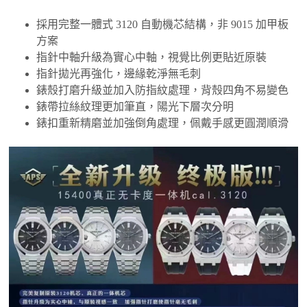
採用完整一體式 3120 自動機芯結構，非 9015 加甲板
方案
指針中軸升級為實心中軸，視覺比例更貼近原裝
指針拋光再強化，邊緣乾淨無毛刺
錶殼打磨升級並加入防指紋處理，背殼四角不易變色
錶帶拉絲紋理更加筆直，陽光下層次分明
錶扣重新精磨並加強倒角處理，佩戴手感更圓潤順滑