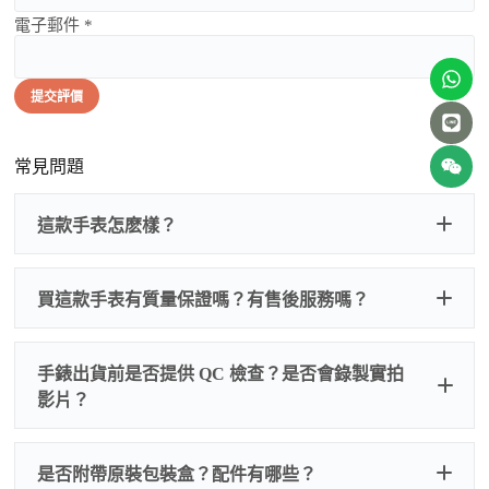
電子郵件 *
提交評價
常見問題
這款手表怎麽樣？
買這款手表有質量保證嗎？有售後服務嗎？
手錶出貨前是否提供 QC 檢查？是否會錄製實拍
影片？
非人
QC 品
為事故，免費維修三年
人為事故我們只收更換配件
是否附帶原裝包裝盒？配件有哪些？
質檢查