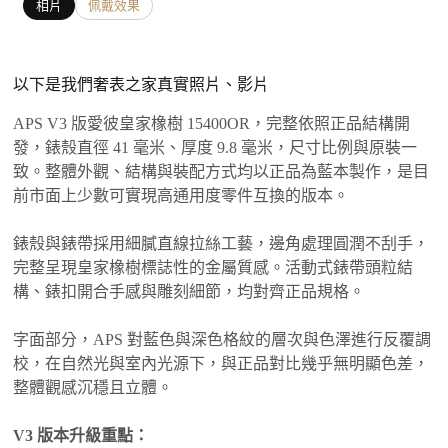
相片
佩戴效果
以下是我們奢表之家真實照片、影片
APS V3 版愛彼皇家橡樹 15400OR，完整依照正品結構開
發，錶殼直徑 41 毫米、厚度 9.8 毫米，尺寸比例與原裝一
致。整體外觀、結構與裝配方式均以正品為藍本製作，是目
前市面上少數可實現高通用度零件互換的版本。
錶殼與錶帶採用細膩直線拉絲工藝，邊角處理圓潤不刮手，
完整呈現皇家橡樹標誌性的金屬質感。活動式錶帶頭粒結
構、錶扣開合手感與雕刻細節，均對齊正品規格。
字面部分，APS 對藍色與深色格紋的層次與色澤進行反覆調
校，在自然光與室內光源下，與正品對比幾乎無明顯色差，
整體觀感沉穩且立體。
V3 版本升級重點：