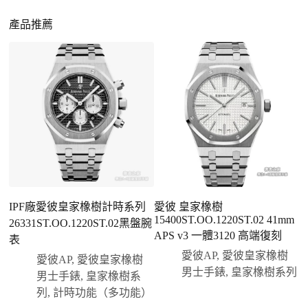
一、聯繫客服專員
佩戴更無壓力
：無需承擔高價手錶的風險，更適
請先透過網站上的聯繫方式與我們取得聯繫，將您感
產品推薦
合日常通勤與旅行佩戴。
興趣的款式圖片、連結或產品資訊發給客服專員，我
們會先幫您確認版本與實際價格。
二、確認款式與價格
客服會與您確認品牌、尺寸、顏色、配件等細節，如
有現貨會直接幫您預留；若需要排單，我們也會事先
說明大約出貨時間。
三、安排付款方式
您可以選擇先付少量訂金預留貨品，餘款在出貨
前或收到實拍照片後再支付
；也可以一次性全額
IPF廠愛彼皇家橡樹計時系列
愛彼 皇家橡樹
付款，我們會在原有價格基礎上盡量幫您爭取更
15400ST.OO.1220ST.02 41mm
26331ST.OO.1220ST.02黑盤腕
2
優惠的方案。部分地區可協助安排較安全的到付
APS v3 一體3120 高端復刻
表
面
方式，具體以當下說明為準。
愛彼AP
,
愛彼皇家橡樹
愛彼AP
,
愛彼皇家橡樹
四、填寫收件資料與出貨
男士手錶
,
皇家橡樹系列
男士手錶
,
皇家橡樹系
確認款式與付款後，把收件人姓名、地址及聯絡方式
列
,
計時功能（多功能）
發給我們，我們會為您選擇合適的物流公司，全程提