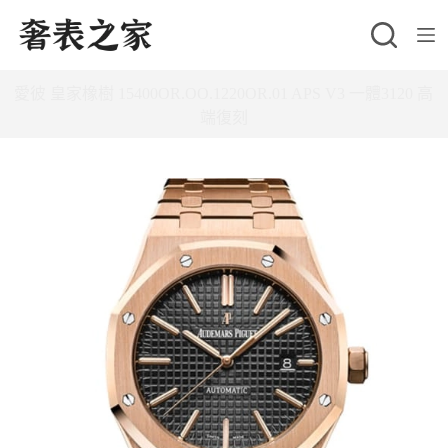
跳
至
主
愛彼 皇家橡樹 15400OR.OO.1220OR.01 APS V3 一體3120 高
要
端復刻
內
容