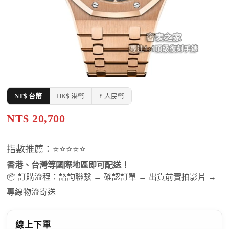
NT$ 台幣
HK$ 港幣
¥ 人民幣
NT$ 20,700
指數推薦：⭐⭐⭐⭐⭐
香港、台灣等國際地區即可配送！
📦 訂購流程：諮詢聯繫 → 確認訂單 → 出貨前實拍影片 →
專線物流寄送
線上下單