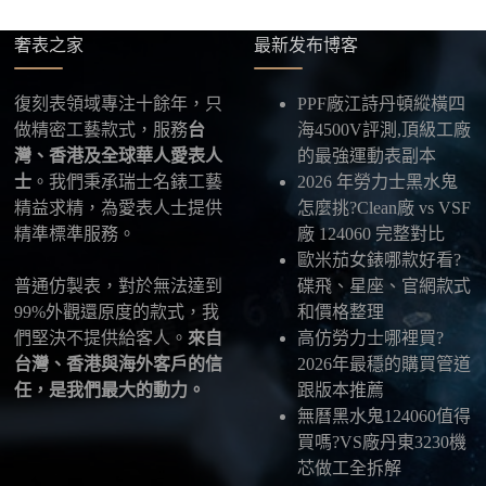
供最新物流資訊與查件連結。
奢表之家
最新发布博客
五、海外寄送說明
本店支援寄送至香港、澳門、台灣、欧美以及其他海
復刻表領域專注十餘年，只
PPF廠江詩丹頓縱橫四
外地區
，運費會依照目的地與物流方案另行報價，客
做精密工藝款式，服務
台
海4500V評測,頂級工廠
服在出貨前會跟您確認清楚。
灣、香港及全球華人愛表人
的最強運動表副本
士
。我們秉承瑞士名錶工藝
2026 年勞力士黑水鬼
最後：喜歡就別拖太久，有些熱門款現貨數量有
精益求精，為愛表人士提供
怎麼挑?Clean廠 vs VSF
限，早一步確認，就能早一點戴上喜歡的腕錶。
精準標準服務。
廠 124060 完整對比
歐米茄女錶哪款好看?
普通仿製表，對於無法達到
碟飛、星座、官網款式
99%外觀還原度的款式，我
和價格整理
們堅決不提供給客人。
來自
高仿勞力士哪裡買?
台灣、香港與海外客戶的信
2026年最穩的購買管道
任，是我們最大的動力。
跟版本推薦
無曆黑水鬼124060值得
買嗎?VS廠丹東3230機
芯做工全拆解