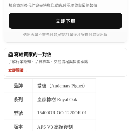
填寫資料後我們會盡快與您聯絡,確認現貨與最終報價
立即下單
送出表單不需先付款,確認訂單後才安排付款與出貨
📨 寫給買家的一封信
了解行業認知、品質標準、交易流程與售後承諾
立即閱讀 →
品牌
愛彼（Audemars Piguet）
系列
皇家橡樹 Royal Oak
15400OR.OO.1220OR.01
型號
版本
APS V3 高端復刻