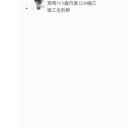
買嗎?VS廠丹東3230機芯
做工全拆解