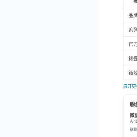
品
系
官
錶
錶
展开更
聯
微
A4
點擊