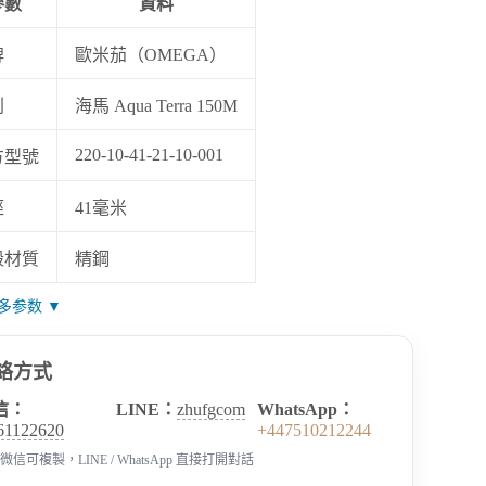
參數
資料
牌
歐米茄（OMEGA）
列
海馬 Aqua Terra 150M
220-10-41-21-10-001
方型號
徑
41毫米
殼材質
精鋼
多参数 ▼
絡方式
信：
LINE：
zhufgcom
WhatsApp：
61122620
+447510212244
微信可複製，LINE / WhatsApp 直接打開對話