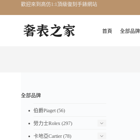
歡迎來到高仿1:1頂級復刻手錶網站
跳
至
主
要
首頁
全部品牌
內
容
全部品牌
伯爵Piaget
(56)
勞力士Rolex
(297)
卡地亞Cartier
(78)