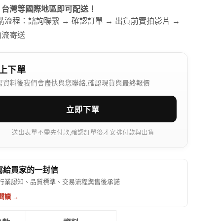
、台灣等國際地區即可配送！
訂購流程：諮詢聯繫 → 確認訂單 → 出貨前實拍影片 →
物流寄送
上下單
寫資料後我們會盡快與您聯絡,確認現貨與最終報價
立即下單
送出表單不需先付款,確認訂單後才安排付款與出貨
 寫給買家的一封信
行業認知、品質標準、交易流程與售後承諾
閱讀 →