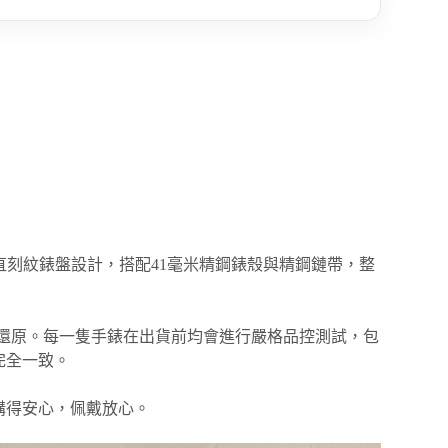
直刻紋錶盤設計，搭配41毫米精鋼錶殼與精鋼鏈帶，整
還原。每一隻手錶在出貨前均會進行嚴格品控測試，包
完全一致。
購得安心，佩戴放心。