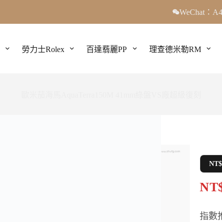
WeChat：A4
勞力士Rolex
百達翡麗PP
理查德米勒RM
歐米茄海馬AquaTerra150M 41mm綠盤VS廠超級復刻
NT
NT$
指數