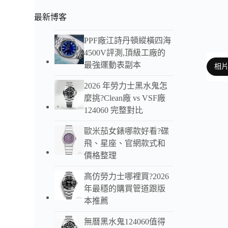
最新博客
PPF廠江詩丹頓縱橫四海
4500V評測,頂級工廠的
最強運動表副本
相
2026 年勞力士黑水鬼怎
麼挑?Clean廠 vs VSF廠
124060 完整對比
以下
歐米茄女錶哪款好看?碟
這款
飛、星座、官網款式和
體風
價格整理
VS
高仿勞力士哪裡買?2026
含走
年最穩的購買管道跟版
本推薦
我們
無曆黑水鬼124060值得