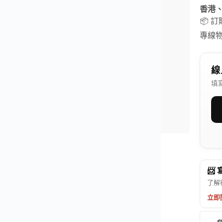
香港
📦 
專線
線
填
📨
了解
立即