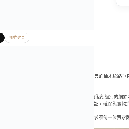
片
佩戴效果
是我們奢表之家真實照片、影片
歐米茄
海馬
Aqua Terra 150米綠盤腕錶
，採用經典的柚木紋路垂
格沉穩內斂又不失運動氣息。
廠版本搭載穩定的自動機芯，走時精準，擁有超級復刻級別的細節
時誤差檢測，並拍攝高清細節圖與視頻給客戶確認，確保與實物
承諾所售商品皆為最高版本，絕不以次充好，力求讓每一位買家