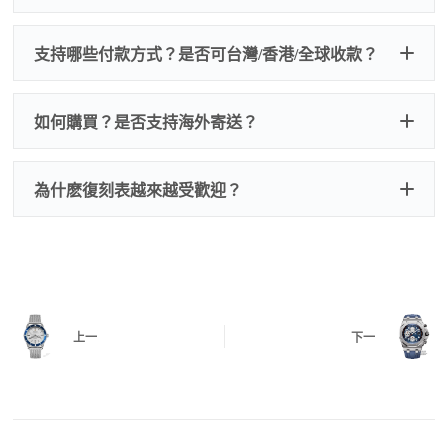
的費用，配件很便宜，大多數兩位數，貴一點也就一
兩百元人民幣
我們默認會提供普通盒子，如果需要原裝盒子可
支持哪些付款方式？是否可台灣/香港/全球收款？
以找我們搭配，選擇原裝盒子附屬配件：原裝盒
一、
外觀檢查
子、仿製發票、證書、禮袋等和原裝一致配件。
逐一確認錶殼、錶圈、錶盤、指針、玻璃、刻
如是鋼帶手錶會贈送拆錶帶工具。
度、錶帶等部位是否完好無瑕、貼合緊密。
如何購買？是否支持海外寄送？
我整理了原裝包裝盒子的照片，有需要點擊：
復
二、
機芯測試
刻手錶原裝盒子
檢查走時是否穩定、日差是否正常，加大搖動後
交易方式
注：部分原裝盒子需要加錢購買，價格也不貴。
為什麽復刻表越來越受歡迎？
是否有異音，再根據款式進行上弦與功能測試。
三、
功能確認
測試日期調校、計時按鍵、GMT 指針、夜光等所
有該款應具備的功能是否正常。
四、
實拍照片與影片
QC 完成後，我們會錄製
錶款實拍影片
與照片發
價格更親民
：以原裝價格的十分之一即可享受相
給您確認，確定沒有問題後才會安排出貨。
上一
下一
同外觀與佩戴質感。
機芯技術進步
：部分復刻款的機芯動儲可達 72
小時以上，性能已超越許多普通品牌腕錶。
外觀精準度提升
：現代復刻工藝高度還原原裝細
https://www.zhufg.com/jianceliucheng/
節，外觀幾乎難以分辨。