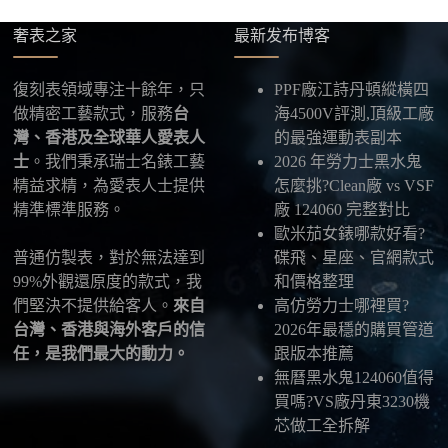
供最新物流資訊與查件連結。
奢表之家
最新发布博客
五、海外寄送說明
本店支援寄送至香港、澳門、台灣、欧美以及其他海
復刻表領域專注十餘年，只
PPF廠江詩丹頓縱橫四
外地區
，運費會依照目的地與物流方案另行報價，客
做精密工藝款式，服務
台
海4500V評測,頂級工廠
服在出貨前會跟您確認清楚。
灣、香港及全球華人愛表人
的最強運動表副本
士
。我們秉承瑞士名錶工藝
2026 年勞力士黑水鬼
最後：喜歡就別拖太久，有些熱門款現貨數量有
精益求精，為愛表人士提供
怎麼挑?Clean廠 vs VSF
限，早一步確認，就能早一點戴上喜歡的腕錶。
精準標準服務。
廠 124060 完整對比
歐米茄女錶哪款好看?
普通仿製表，對於無法達到
碟飛、星座、官網款式
99%外觀還原度的款式，我
和價格整理
們堅決不提供給客人。
來自
高仿勞力士哪裡買?
台灣、香港與海外客戶的信
2026年最穩的購買管道
任，是我們最大的動力。
跟版本推薦
無曆黑水鬼124060值得
買嗎?VS廠丹東3230機
芯做工全拆解