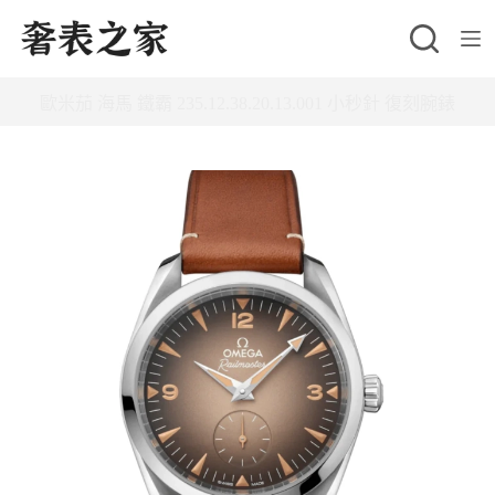
跳
至
主
歐米茄 海馬 鐵霸 235.12.38.20.13.001 小秒針 復刻腕錶
要
內
容