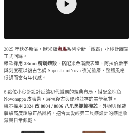
2025 年秋冬新品，歐米茄
海馬
系列全新「鐵霸」小秒針腕錶
正式回歸。
錶款採用
38mm 精鋼錶殼
，搭配米色漸變表盤，阿拉伯數字
與刻度覆以復古色調 Super-LumiNova 夜光塗層，整體風格
低調而富有年代感。
6 點位小秒針設計延續初代鐵霸的經典布局，搭配金棕色
Novonappa 皮表帶，展現復古與優雅並存的美學氣質。
機芯採用
2824 改 8804 / 8806 八爪黑擺輪機芯
，外觀與佩戴
體驗高度還原正品風格，適合喜愛經典工具錶設計的錶迷收
藏與日常佩戴。