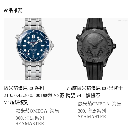
一、聯繫客服專員
佩戴更無壓力
：無需承擔高價手錶的風險，更適
請先透過網站上的聯繫方式與我們取得聯繫，將您感
產品推薦
合日常通勤與旅行佩戴。
興趣的款式圖片、連結或產品資訊發給客服專員，我
們會先幫您確認版本與實際價格。
二、確認款式與價格
客服會與您確認品牌、尺寸、顏色、配件等細節，如
有現貨會直接幫您預留；若需要排單，我們也會事先
說明大約出貨時間。
三、安排付款方式
您可以選擇先付少量訂金預留貨品，餘款在出貨
前或收到實拍照片後再支付
；也可以一次性全額
歐米茄海馬300系列
VS廠歐米茄海馬300 黑武士
歐
付款，我們會在原有價格基礎上盡量幫您爭取更
210.30.42.20.03.001藍盤 VS廠
陶瓷 v4一體機芯
2
優惠的方案。部分地區可協助安排較安全的到付
V4超級復刻
盤
歐米茄OMEGA
,
海馬
方式，具體以當下說明為準。
歐米茄OMEGA
,
海馬
300
,
海馬系列
四、填寫收件資料與出貨
SEAMASTER
300
,
海馬系列
確認款式與付款後，把收件人姓名、地址及聯絡方式
SEAMASTER
發給我們，我們會為您選擇合適的物流公司，全程提