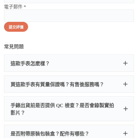
電子郵件 *
提交評價
常見問題
這款手表怎麽樣？
買這款手表有質量保證嗎？有售後服務嗎？
手錶出貨前是否提供 QC 檢查？是否會錄製實拍
影片？
非人
QC 品
為事故，免費維修三年
人為事故我們只收更換配件
是否附帶原裝包裝盒？配件有哪些？
質檢查