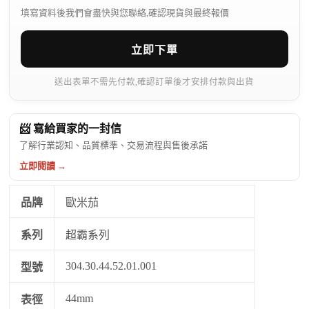
填寫資料後我們會盡快與您聯絡,確認現貨與最終報價
立即下單
送出表單不需先付款,確認訂單後才安排付款與出貨
📨 寫給買家的一封信
了解行業認知、品質標準、交易流程與售後承諾
立即閱讀 →
品牌
歐米茄
系列
超霸系列
304.30.44.52.01.001
型號
44mm
表徑