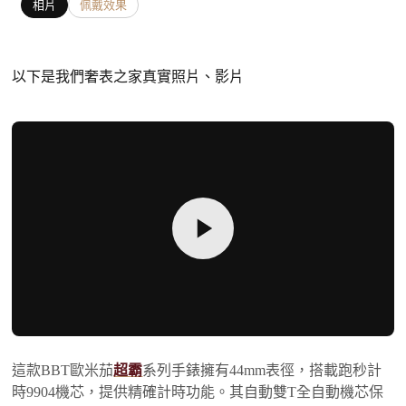
相片
佩戴效果
以下是我們奢表之家真實照片、影片
這款BBT歐米茄
超霸
系列手錶擁有44mm表徑，搭載跑秒計
時9904機芯，提供精確計時功能。其自動雙T全自動機芯保