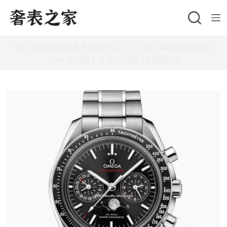
跳
至
主
BBT 欧米茄超霸系列304.30.44.52.01.001 44mm 跑秒计时
要
9904 自动双T 全自动机械计时码机芯
內
容