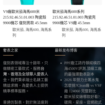
您可以選擇先付少量訂金預留貨品，餘款在出貨
前或收到實拍照片後再支付
；也可以一次性全額
V9廠歐米茄海馬600米
歐米茄海馬600系列
付款，我們會在原有價格基礎上盡量幫您爭取更
215.92.46.51.01.003 陶瓷殼
215.92.46.51.01.003 陶瓷壳
3
優惠的方案。部分地區可協助安排較安全的到付
9900機芯 復刻男款 45.5mm
9900機芯 V9廠 45.5mm
復
方式，具體以當下說明為準。
歐米茄
,
海馬600
,
海馬系
歐米茄
,
海馬600
,
海馬系
四、填寫收件資料與出貨
列
列
確認款式與付款後，把收件人姓名、地址及聯絡方式
發給我們，我們會為您選擇合適的物流公司，全程提
供最新物流資訊與查件連結。
奢表之家
最新发布博客
五、海外寄送說明
復刻表領域專注十餘年，只
PPF廠江詩丹頓縱橫四
本店支援寄送至香港、澳門、台灣、欧美以及其他海
做精密工藝款式，服務
台
海4500V評測,頂級工廠
外地區
，運費會依照目的地與物流方案另行報價，客
灣、香港及全球華人愛表人
的最強運動表副本
服在出貨前會跟您確認清楚。
士
。我們秉承瑞士名錶工藝
2026 年勞力士黑水鬼
精益求精，為愛表人士提供
怎麼挑?Clean廠 vs VSF
最後：喜歡就別拖太久，有些熱門款現貨數量有
精準標準服務。
廠 124060 完整對比
限，早一步確認，就能早一點戴上喜歡的腕錶。
歐米茄女錶哪款好看?
普通仿製表，對於無法達到
碟飛、星座、官網款式