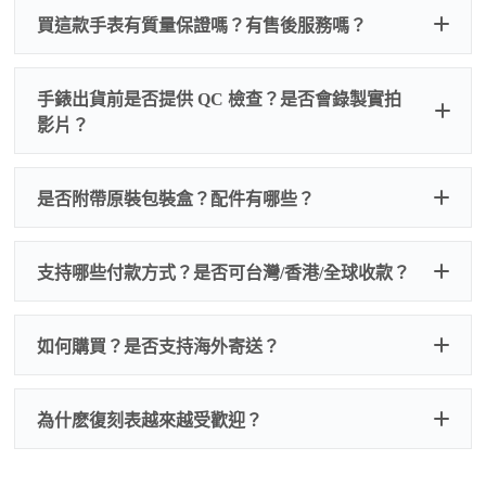
買這款手表有質量保證嗎？有售後服務嗎？
手錶出貨前是否提供 QC 檢查？是否會錄製實拍
影片？
非人
QC 品
為事故，免費維修三年
人為事故我們只收更換配件
是否附帶原裝包裝盒？配件有哪些？
質檢查
的費用，配件很便宜，大多數兩位數，貴一點也就一
兩百元人民幣
我們默認會提供普通盒子，如果需要原裝盒子可
支持哪些付款方式？是否可台灣/香港/全球收款？
以找我們搭配，選擇原裝盒子附屬配件：原裝盒
一、
外觀檢查
子、仿製發票、證書、禮袋等和原裝一致配件。
逐一確認錶殼、錶圈、錶盤、指針、玻璃、刻
如是鋼帶手錶會贈送拆錶帶工具。
度、錶帶等部位是否完好無瑕、貼合緊密。
如何購買？是否支持海外寄送？
我整理了原裝包裝盒子的照片，有需要點擊：
復
二、
機芯測試
刻手錶原裝盒子
檢查走時是否穩定、日差是否正常，加大搖動後
交易方式
注：部分原裝盒子需要加錢購買，價格也不貴。
為什麽復刻表越來越受歡迎？
是否有異音，再根據款式進行上弦與功能測試。
三、
功能確認
測試日期調校、計時按鍵、GMT 指針、夜光等所