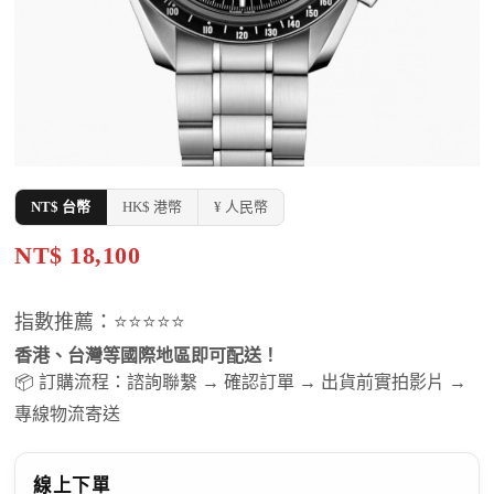
NT$ 台幣
HK$ 港幣
¥ 人民幣
NT$ 18,100
指數推薦：⭐⭐⭐⭐⭐
香港、台灣等國際地區即可配送！
📦 訂購流程：諮詢聯繫 → 確認訂單 → 出貨前實拍影片 →
專線物流寄送
線上下單