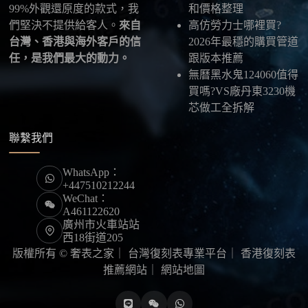
99%外觀還原度的款式，我
和價格整理
們堅決不提供給客人。
來自
高仿勞力士哪裡買?
台灣、香港與海外客戶的信
2026年最穩的購買管道
任，是我們最大的動力。
跟版本推薦
無曆黑水鬼124060值得
買嗎?VS廠丹東3230機
芯做工全拆解
聯繫我們
WhatsApp：
+447510212244
WeChat：
A461122620
廣州市火車站站
西18街道205
版權所有 © 奢表之家｜
台灣復刻表專業平台
｜
香港復刻表
推薦網站
｜
網站地圖