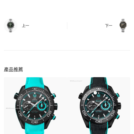
有該款應具備的功能是否正常。
四、
實拍照片與影片
QC 完成後，我們會錄製
錶款實拍影片
與照片發
價格更親民
：以原裝價格的十分之一即可享受相
給您確認，確定沒有問題後才會安排出貨。
上一
下一
同外觀與佩戴質感。
機芯技術進步
：部分復刻款的機芯動儲可達 72
小時以上，性能已超越許多普通品牌腕錶。
外觀精準度提升
：現代復刻工藝高度還原原裝細
https://www.zhufg.com/jianceliucheng/
節，外觀幾乎難以分辨。
一、聯繫客服專員
佩戴更無壓力
：無需承擔高價手錶的風險，更適
請先透過網站上的聯繫方式與我們取得聯繫，將您感
產品推薦
合日常通勤與旅行佩戴。
興趣的款式圖片、連結或產品資訊發給客服專員，我
們會先幫您確認版本與實際價格。
二、確認款式與價格
客服會與您確認品牌、尺寸、顏色、配件等細節，如
有現貨會直接幫您預留；若需要排單，我們也會事先
說明大約出貨時間。
三、安排付款方式