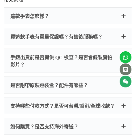
這款手表怎麽樣？
買這款手表有質量保證嗎？有售後服務嗎？
手錶出貨前是否提供 QC 檢查？是否會錄製實拍
影片？
非人
QC 品
為事故，免費維修三年
人為事故我們只收更換配件
是否附帶原裝包裝盒？配件有哪些？
質檢查
的費用，配件很便宜，大多數兩位數，貴一點也就一
兩百元人民幣
我們默認會提供普通盒子，如果需要原裝盒子可
支持哪些付款方式？是否可台灣/香港/全球收款？
以找我們搭配，選擇原裝盒子附屬配件：原裝盒
一、
外觀檢查
子、仿製發票、證書、禮袋等和原裝一致配件。
逐一確認錶殼、錶圈、錶盤、指針、玻璃、刻
如是鋼帶手錶會贈送拆錶帶工具。
度、錶帶等部位是否完好無瑕、貼合緊密。
如何購買？是否支持海外寄送？
我整理了原裝包裝盒子的照片，有需要點擊：
復
二、
機芯測試