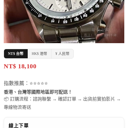
NT$ 台幣
HK$ 港幣
¥ 人民幣
NT$ 18,100
指數推薦：⭐⭐⭐⭐⭐
香港、台灣等國際地區即可配送！
📦 訂購流程：諮詢聯繫 → 確認訂單 → 出貨前實拍影片 →
專線物流寄送
線上下單