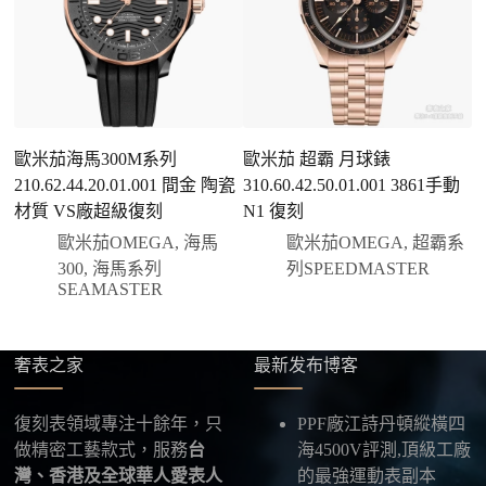
有現貨會直接幫您預留；若需要排單，我們也會事先
說明大約出貨時間。
三、安排付款方式
您可以選擇先付少量訂金預留貨品，餘款在出貨
前或收到實拍照片後再支付
；也可以一次性全額
歐米茄海馬300M系列
歐米茄 超霸 月球錶
付款，我們會在原有價格基礎上盡量幫您爭取更
210.62.44.20.01.001 間金 陶瓷
310.60.42.50.01.001 3861手動
4
優惠的方案。部分地區可協助安排較安全的到付
材質 VS廠超級復刻
N1 復刻
方式，具體以當下說明為準。
歐米茄OMEGA
,
海馬
歐米茄OMEGA
,
超霸系
四、填寫收件資料與出貨
300
,
海馬系列
列SPEEDMASTER
確認款式與付款後，把收件人姓名、地址及聯絡方式
SEAMASTER
發給我們，我們會為您選擇合適的物流公司，全程提
供最新物流資訊與查件連結。
奢表之家
最新发布博客
五、海外寄送說明
本店支援寄送至香港、澳門、台灣、欧美以及其他海
復刻表領域專注十餘年，只
PPF廠江詩丹頓縱橫四
外地區
，運費會依照目的地與物流方案另行報價，客
做精密工藝款式，服務
台
海4500V評測,頂級工廠
服在出貨前會跟您確認清楚。
灣、香港及全球華人愛表人
的最強運動表副本