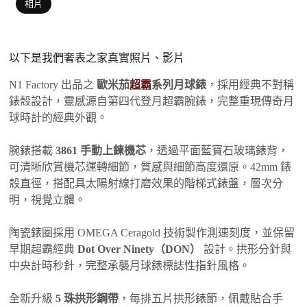
相片
以下是我們奢表之家真實照片、影片
N1 Factory 出品之
歐米茄
超霸
系列月球錶
，採用經典不對稱
錶殼設計，靈感源自第四代登月超霸腕錶，完整重現傳奇月
球時計的經典外觀。
腕錶搭載
3861 手動上鍊機芯
，透過平面藍寶石玻璃錶背，
可清晰欣賞機芯運轉細節，質感與細節高度還原。42mm 錶
殼直徑，搭配具太陽射線打磨效果的階梯式錶盤，層次分
明，視覺立體。
陶瓷錶圈採用 OMEGA Ceragold 技術製作測速刻度，並保留
早期超霸經典
Dot Over Ninety（DON）
設計。拱形分針與
中央計時秒針，完整承襲月球錶標誌性指針風格。
全新升級
5 珠拱形鋼帶
，每排五片拱形錶節，佩戴貼合手