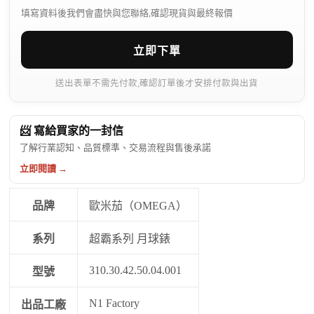
填寫資料後我們會盡快與您聯絡,確認現貨與最終報價
立即下單
送出表單不需先付款,確認訂單後才安排付款與出貨
📨 寫給買家的一封信
了解行業認知、品質標準、交易流程與售後承諾
立即閱讀 →
品牌
歐米茄（OMEGA）
系列
超霸系列 月球錶
310.30.42.50.04.001
型號
N1 Factory
出品工廠