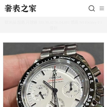
跳
至
主
歐米茄 超霸 月球錶 310.30.42.50.04.001 透底 N1 Factory 1:1
要
復刻
內
容