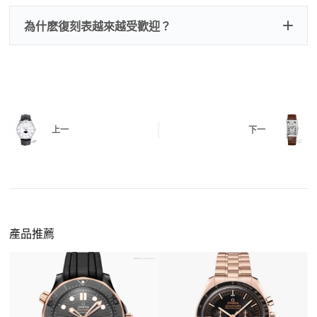
刻手錶原裝盒子
檢查走時是否穩定、日差是否正常，加大搖動後
交易方式
注：部分原裝盒子需要加錢購買，價格也不貴。
為什麽復刻表越來越受歡迎？
是否有異音，再根據款式進行上弦與功能測試。
三、
功能確認
測試日期調校、計時按鍵、GMT 指針、夜光等所
有該款應具備的功能是否正常。
四、
實拍照片與影片
QC 完成後，我們會錄製
錶款實拍影片
與照片發
價格更親民
：以原裝價格的十分之一即可享受相
給您確認，確定沒有問題後才會安排出貨。
上一
下一
同外觀與佩戴質感。
機芯技術進步
：部分復刻款的機芯動儲可達 72
小時以上，性能已超越許多普通品牌腕錶。
外觀精準度提升
：現代復刻工藝高度還原原裝細
https://www.zhufg.com/jianceliucheng/
節，外觀幾乎難以分辨。
一、聯繫客服專員
佩戴更無壓力
：無需承擔高價手錶的風險，更適
請先透過網站上的聯繫方式與我們取得聯繫，將您感
產品推薦
合日常通勤與旅行佩戴。
興趣的款式圖片、連結或產品資訊發給客服專員，我
們會先幫您確認版本與實際價格。
二、確認款式與價格
客服會與您確認品牌、尺寸、顏色、配件等細節，如