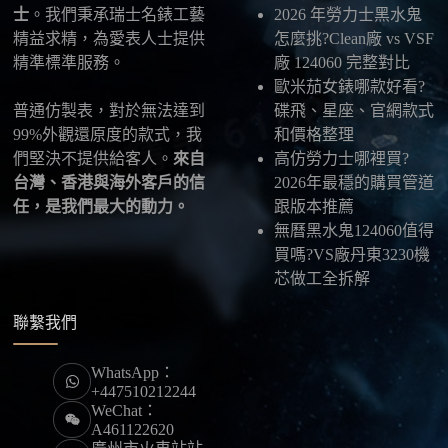
士
。我們秉承瑞士名錶工藝
2026 年勞力士黑水鬼
最後：喜歡就別拖太久，有些熱門款現貨數量有
精益求精，為愛表人士提供
怎麼挑?Clean廠 vs VSF
限，早一步確認，就能早一點戴上喜歡的腕錶。
精準標準服務。
廠 124060 完整對比
歐米茄女錶哪款好看?
普通仿製表，對於無法達到
碟飛、星座、官網款式
99%外觀還原度的款式，我
和價格整理
們堅決不提供給客人。
來自
高仿勞力士哪裡買?
台灣、香港與海外客戶的信
2026年最穩的購買管道
任，是我們最大的動力。
跟版本推薦
無曆黑水鬼124060值得
買嗎?VS廠丹東3230機
芯做工全拆解
聯繫我們
WhatsApp：
+447510212244
WeChat：
A461122620