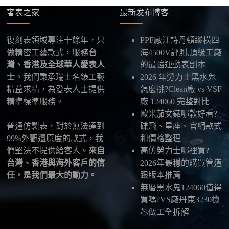
發給我們，我們會為您選擇合適的物流公司，全程提
奢表之家
最新发布博客
供最新物流資訊與查件連結。
復刻表領域專注十餘年，只
PPF廠江詩丹頓縱橫四
五、海外寄送說明
做精密工藝款式，服務
台
海4500V評測,頂級工廠
本店支援寄送至香港、澳門、台灣、欧美以及其他海
灣、香港及全球華人愛表人
的最強運動表副本
外地區
，運費會依照目的地與物流方案另行報價，客
士
。我們秉承瑞士名錶工藝
2026 年勞力士黑水鬼
服在出貨前會跟您確認清楚。
精益求精，為愛表人士提供
怎麼挑?Clean廠 vs VSF
精準標準服務。
廠 124060 完整對比
最後：喜歡就別拖太久，有些熱門款現貨數量有
歐米茄女錶哪款好看?
限，早一步確認，就能早一點戴上喜歡的腕錶。
普通仿製表，對於無法達到
碟飛、星座、官網款式
99%外觀還原度的款式，我
和價格整理
們堅決不提供給客人。
來自
高仿勞力士哪裡買?
台灣、香港與海外客戶的信
2026年最穩的購買管道
任，是我們最大的動力。
跟版本推薦
無曆黑水鬼124060值得
買嗎?VS廠丹東3230機
芯做工全拆解