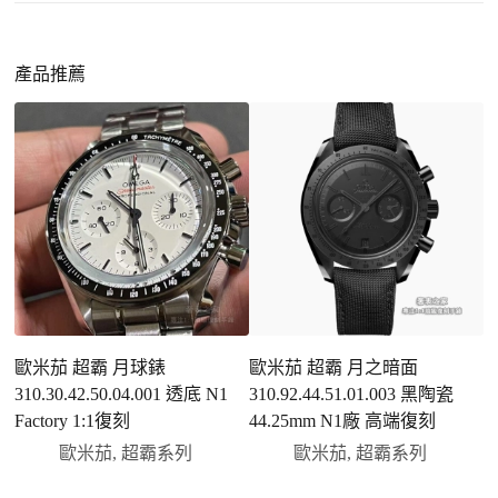
https://www.zhufg.com/jianceliucheng/
節，外觀幾乎難以分辨。
一、聯繫客服專員
佩戴更無壓力
：無需承擔高價手錶的風險，更適
請先透過網站上的聯繫方式與我們取得聯繫，將您感
產品推薦
合日常通勤與旅行佩戴。
興趣的款式圖片、連結或產品資訊發給客服專員，我
們會先幫您確認版本與實際價格。
二、確認款式與價格
客服會與您確認品牌、尺寸、顏色、配件等細節，如
有現貨會直接幫您預留；若需要排單，我們也會事先
說明大約出貨時間。
三、安排付款方式
您可以選擇先付少量訂金預留貨品，餘款在出貨
前或收到實拍照片後再支付
；也可以一次性全額
歐米茄 超霸 月球錶
歐米茄 超霸 月之暗面
付款，我們會在原有價格基礎上盡量幫您爭取更
310.30.42.50.04.001 透底 N1
310.92.44.51.01.003 黑陶瓷
3
優惠的方案。部分地區可協助安排較安全的到付
4
Factory 1:1復刻
44.25mm N1廠 高端復刻
方式，具體以當下說明為準。
歐米茄
,
超霸系列
歐米茄
,
超霸系列
四、填寫收件資料與出貨
確認款式與付款後，把收件人姓名、地址及聯絡方式