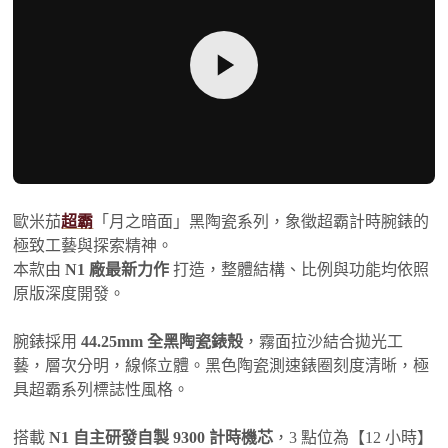
歐米茄
超霸
「月之暗面」黑陶瓷系列，象徵超霸計時腕錶的
極致工藝與探索精神。
本款由
N1 廠最新力作
打造，整體結構、比例與功能均依照
原版深度開發。
腕錶採用
44.25mm 全黑陶瓷錶殼
，霧面拉沙結合拋光工
藝，層次分明，線條立體。黑色陶瓷測速錶圈刻度清晰，極
具超霸系列標誌性風格。
搭載
N1 自主研發自製 9300 計時機芯
，3 點位為【12 小時】