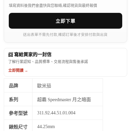
填寫資料後我們會盡快與您聯絡,確認現貨與最終報價
立即下單
送出表單不需先付款,確認訂單後才安排付款與出貨
📨 寫給買家的一封信
了解行業認知、品質標準、交易流程與售後承諾
立即閱讀 →
品牌
歐米茄
系列
超霸 Speedmaster 月之暗面
311.92.44.51.01.004
參考型號
44.25mm
錶殼尺寸