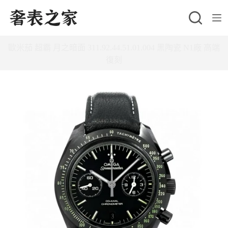
跳
至
主
歐米茄 超霸 月之暗面 311.92.44.51.01.004 黑陶瓷 N1廠 高端
要
復刻
內
容