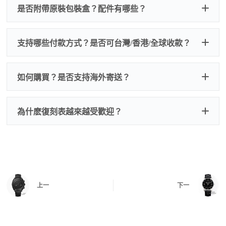
QC 品
為事故，免費維修三年
人為事故我們只收更換配件
是否附帶原裝包裝盒？配件有哪些？
質檢查
的費用，配件很便宜，大多數兩位數，貴一點也就一
兩百元人民幣
我們默認會提供普通盒子，如果需要原裝盒子可
支持哪些付款方式？是否可台灣/香港/全球收款？
以找我們搭配，選擇原裝盒子附屬配件：原裝盒
一、
外觀檢查
子、仿製發票、證書、禮袋等和原裝一致配件。
逐一確認錶殼、錶圈、錶盤、指針、玻璃、刻
如是鋼帶手錶會贈送拆錶帶工具。
度、錶帶等部位是否完好無瑕、貼合緊密。
如何購買？是否支持海外寄送？
我整理了原裝包裝盒子的照片，有需要點擊：
復
二、
機芯測試
刻手錶原裝盒子
檢查走時是否穩定、日差是否正常，加大搖動後
交易方式
注：部分原裝盒子需要加錢購買，價格也不貴。
為什麽復刻表越來越受歡迎？
是否有異音，再根據款式進行上弦與功能測試。
三、
功能確認
測試日期調校、計時按鍵、GMT 指針、夜光等所
有該款應具備的功能是否正常。
四、
實拍照片與影片
QC 完成後，我們會錄製
錶款實拍影片
與照片發
價格更親民
：以原裝價格的十分之一即可享受相
給您確認，確定沒有問題後才會安排出貨。
上一
下一
同外觀與佩戴質感。
機芯技術進步
：部分復刻款的機芯動儲可達 72
小時以上，性能已超越許多普通品牌腕錶。
外觀精準度提升
：現代復刻工藝高度還原原裝細