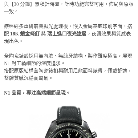
與【30 分鐘】累積計時盤，計時功能完整可用，佈局與原版
一致。
錶盤經多重研磨與拋光處理後，嵌入金屬基底印刷字面，搭
配
18K 鍍金條釘
與
瑞士進口夜光塗層
，夜讀效果與質感表
現出色。
全陶瓷錶殼採用無內膽、無絲牙結構，製作難度極高，展現
N1 對工藝細節的深度追求。
搭配原版結構全陶瓷錶扣與耐用尼龍面料錶帶，佩戴舒適，
整體質感沉穩而霸氣。
N1 品質，專注高端細節呈現。