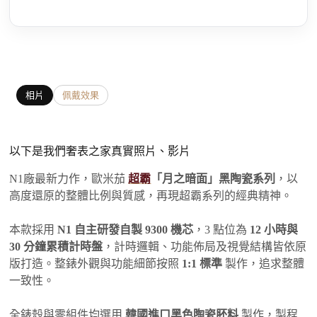
相片
佩戴效果
以下是我們奢表之家真實照片、影片
N1廠最新力作，歐米茄
超霸
「月之暗面」黑陶瓷系列
，以
高度還原的整體比例與質感，再現超霸系列的經典精神。
本款採用
N1 自主研發自製 9300 機芯
，3 點位為
12 小時與
30 分鐘累積計時盤
，計時邏輯、功能佈局及視覺結構皆依原
版打造。整錶外觀與功能細節按照
1:1 標準
製作，追求整體
一致性。
全錶殼與零組件均選用
韓國進口黑色陶瓷胚料
製作，製程