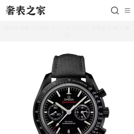
跳
至
主
歐米茄 超霸 月之暗面 311.92.44.51.01.007 黑陶瓷 N1廠 1:1復
要
刻
內
容