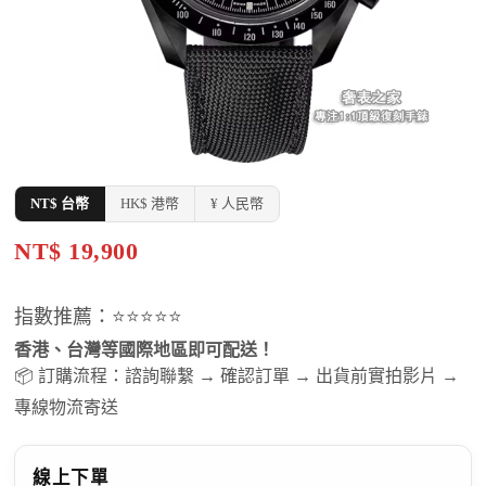
NT$ 台幣
HK$ 港幣
¥ 人民幣
NT$ 19,900
指數推薦：⭐⭐⭐⭐⭐
香港、台灣等國際地區即可配送！
📦 訂購流程：諮詢聯繫 → 確認訂單 → 出貨前實拍影片 →
專線物流寄送
線上下單