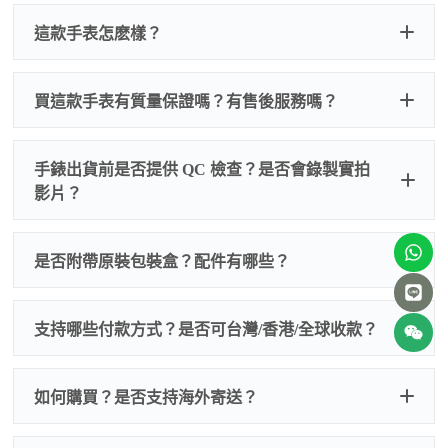
這款手表怎麽樣？
買這款手表有質量保證嗎？有售後服務嗎？
手錶出貨前是否提供 QC 檢查？是否會錄製實拍
影片？
非人
QC 品
為事故，免費維修三年
人為事故我們只收更換配件
是否附帶原裝包裝盒？配件有哪些？
質檢查
的費用，配件很便宜，大多數兩位數，貴一點也就一
兩百元人民幣
我們默認會提供普通盒子，如果需要原裝盒子可
支持哪些付款方式？是否可台灣/香港/全球收款？
以找我們搭配，選擇原裝盒子附屬配件：原裝盒
一、
外觀檢查
子、仿製發票、證書、禮袋等和原裝一致配件。
逐一確認錶殼、錶圈、錶盤、指針、玻璃、刻
如是鋼帶手錶會贈送拆錶帶工具。
度、錶帶等部位是否完好無瑕、貼合緊密。
如何購買？是否支持海外寄送？
我整理了原裝包裝盒子的照片，有需要點擊：
復
二、
機芯測試
刻手錶原裝盒子
檢查走時是否穩定、日差是否正常，加大搖動後