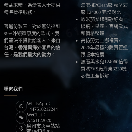
最後：喜歡就別拖太久，有些熱門款現貨數量有
精益求精，為愛表人士提供
怎麼挑?Clean廠 vs VSF
限，早一步確認，就能早一點戴上喜歡的腕錶。
精準標準服務。
廠 124060 完整對比
歐米茄女錶哪款好看?
普通仿製表，對於無法達到
碟飛、星座、官網款式
99%外觀還原度的款式，我
和價格整理
們堅決不提供給客人。
來自
高仿勞力士哪裡買?
台灣、香港與海外客戶的信
2026年最穩的購買管道
任，是我們最大的動力。
跟版本推薦
無曆黑水鬼124060值得
買嗎?VS廠丹東3230機
芯做工全拆解
聯繫我們
WhatsApp：
+447510212244
WeChat：
A461122620
廣州市火車站站
西18街道205