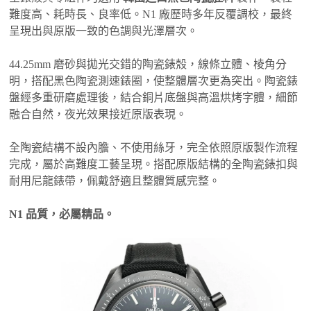
難度高、耗時長、良率低。N1 廠歷時多年反覆調校，最終
呈現出與原版一致的色調與光澤層次。
44.25mm 磨砂與拋光交錯的陶瓷錶殼，線條立體、棱角分
明，搭配黑色陶瓷測速錶圈，使整體層次更為突出。陶瓷錶
盤經多重研磨處理後，結合銅片底盤與高溫烘烤字體，細節
融合自然，夜光效果接近原版表現。
全陶瓷結構不設內膽、不使用絲牙，完全依照原版製作流程
完成，屬於高難度工藝呈現。搭配原版結構的全陶瓷錶扣與
耐用尼龍錶帶，佩戴舒適且整體質感完整。
N1 品質，必屬精品。