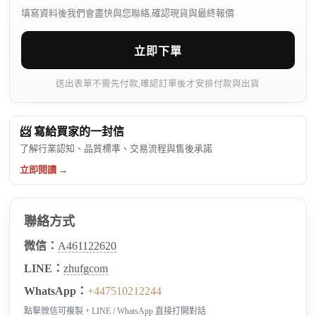
填寫資料後我們會盡快與您聯絡,確認現貨與最終報價
立即下單
送出表單不需先付款,確認訂單後才安排付款與出貨
📨 寫給買家的一封信
了解行業認知、品質標準、交易流程與售後承諾
立即閱讀 →
聯絡方式
微信：
A461122620
LINE：
zhufgcom
WhatsApp：
+447510212244
點擊微信可複製，LINE / WhatsApp 直接打開對話