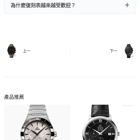
交易方式
注：部分原裝盒子需要加錢購買，價格也不貴。
為什麽復刻表越來越受歡迎？
是否有異音，再根據款式進行上弦與功能測試。
三、
功能確認
測試日期調校、計時按鍵、GMT 指針、夜光等所
有該款應具備的功能是否正常。
四、
實拍照片與影片
QC 完成後，我們會錄製
錶款實拍影片
與照片發
價格更親民
：以原裝價格的十分之一即可享受相
給您確認，確定沒有問題後才會安排出貨。
上一
下一
同外觀與佩戴質感。
機芯技術進步
：部分復刻款的機芯動儲可達 72
小時以上，性能已超越許多普通品牌腕錶。
外觀精準度提升
：現代復刻工藝高度還原原裝細
https://www.zhufg.com/jianceliucheng/
節，外觀幾乎難以分辨。
一、聯繫客服專員
佩戴更無壓力
：無需承擔高價手錶的風險，更適
請先透過網站上的聯繫方式與我們取得聯繫，將您感
產品推薦
合日常通勤與旅行佩戴。
興趣的款式圖片、連結或產品資訊發給客服專員，我
們會先幫您確認版本與實際價格。
二、確認款式與價格
客服會與您確認品牌、尺寸、顏色、配件等細節，如
有現貨會直接幫您預留；若需要排單，我們也會事先