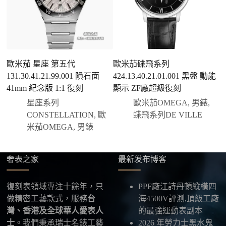
說明大約出貨時間。
三、安排付款方式
您可以選擇先付少量訂金預留貨品，餘款在出貨
前或收到實拍照片後再支付
；也可以一次性全額
歐米茄 星座 第五代
歐米茄碟飛系列
歐
付款，我們會在原有價格基礎上盡量幫您爭取更
131.30.41.21.99.001 隕石面
424.13.40.21.01.001 黑盤 動能
2
優惠的方案。部分地區可協助安排較安全的到付
41mm 紀念版 1:1 復刻
顯示 ZF廠超級復刻
V
方式，具體以當下說明為準。
星座系列
歐米茄OMEGA
,
男錶
,
四、填寫收件資料與出貨
CONSTELLATION
,
歐
蝶飛系列DE VILLE
確認款式與付款後，把收件人姓名、地址及聯絡方式
米茄OMEGA
,
男錶
發給我們，我們會為您選擇合適的物流公司，全程提
供最新物流資訊與查件連結。
奢表之家
最新发布博客
五、海外寄送說明
本店支援寄送至香港、澳門、台灣、欧美以及其他海
復刻表領域專注十餘年，只
PPF廠江詩丹頓縱橫四
外地區
，運費會依照目的地與物流方案另行報價，客
做精密工藝款式，服務
台
海4500V評測,頂級工廠
服在出貨前會跟您確認清楚。
灣、香港及全球華人愛表人
的最強運動表副本
士
。我們秉承瑞士名錶工藝
2026 年勞力士黑水鬼