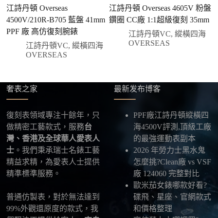
前或收到實拍照片後再支付
；也可以一次性全額
江詩丹頓 Overseas
江詩丹頓 Overseas 4605V 粉盤
江
付款，我們會在原有價格基礎上盡量幫您爭取更
4500V/210R-B705 藍盤 41mm
鑽圈 CC廠 1:1超級復刻 35mm
三
優惠的方案。部分地區可協助安排較安全的到付
PPF 廠 高仿復刻腕錶
刻
江詩丹頓VC
,
縱橫四海
方式，具體以當下說明為準。
OVERSEAS
江詩丹頓VC
,
縱橫四海
四、填寫收件資料與出貨
OVERSEAS
確認款式與付款後，把收件人姓名、地址及聯絡方式
發給我們，我們會為您選擇合適的物流公司，全程提
供最新物流資訊與查件連結。
奢表之家
最新发布博客
五、海外寄送說明
復刻表領域專注十餘年，只
PPF廠江詩丹頓縱橫四
本店支援寄送至香港、澳門、台灣、欧美以及其他海
做精密工藝款式，服務
台
海4500V評測,頂級工廠
外地區
，運費會依照目的地與物流方案另行報價，客
灣、香港及全球華人愛表人
的最強運動表副本
服在出貨前會跟您確認清楚。
士
。我們秉承瑞士名錶工藝
2026 年勞力士黑水鬼
精益求精，為愛表人士提供
怎麼挑?Clean廠 vs VSF
最後：喜歡就別拖太久，有些熱門款現貨數量有
精準標準服務。
廠 124060 完整對比
限，早一步確認，就能早一點戴上喜歡的腕錶。
歐米茄女錶哪款好看?
普通仿製表，對於無法達到
碟飛、星座、官網款式
99%外觀還原度的款式，我
和價格整理