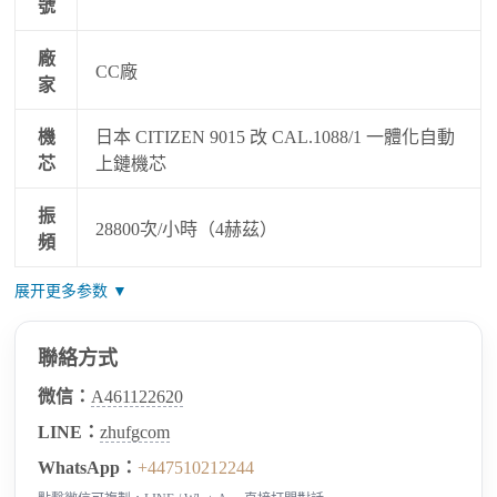
號
廠
CC廠
家
機
日本 CITIZEN 9015 改 CAL.1088/1 一體化自動
芯
上鏈機芯
振
28800次/小時（4赫茲）
頻
展开更多参数 ▼
聯絡方式
微信：
A461122620
LINE：
zhufgcom
WhatsApp：
+447510212244