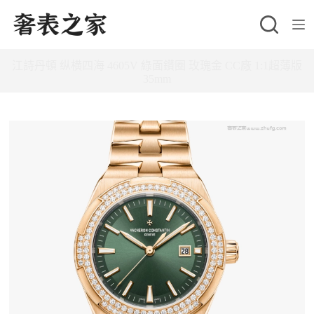
跳
至
主
江詩丹頓 纵横四海 4605V 綠面鑽圈 玫瑰金 CC廠 1:1超薄版
要
35mm
內
容