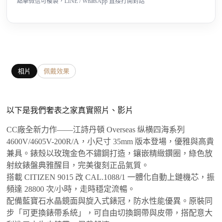
點擊微信可複製，LINE / WhatsApp 直接打開對話
相片
佩戴效果
以下是我們奢表之家真實照片、影片
CC廠全新力作——江詩丹頓 Overseas 纵横四海系列
4600V/4605V-200R/A，小尺寸 35mm 版本登場，優雅與高貴
兼具。錶殼以玫瑰金色不鏽鋼打造，鑲嵌精緻鑽圈，綠色放
射紋錶盤典雅醒目，完美復刻正品氣質。
搭載 CITIZEN 9015 改 CAL.1088/1 一體化自動上鏈機芯，振
頻達 28800 次/小時，走時穩定流暢。
配備藍寶石水晶鏡面與旋入式錶冠，防水性能優異。原裝同
步「可更換錶帶系統」，可自由切換鋼帶與皮帶，搭配意大