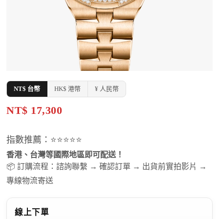
NT$ 台幣
HK$ 港幣
¥ 人民幣
NT$ 17,300
指數推薦：⭐⭐⭐⭐⭐
香港、台灣等國際地區即可配送！
📦 訂購流程：諮詢聯繫 → 確認訂單 → 出貨前實拍影片 →
專線物流寄送
線上下單