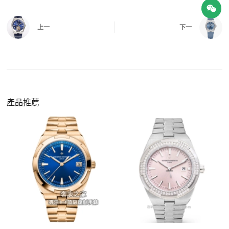
四、
實拍照片與影片
QC 完成後，我們會錄製
錶款實拍影片
與照片發
價格更親民
：以原裝價格的十分之一即可享受相
給您確認，確定沒有問題後才會安排出貨。
上一
下一
同外觀與佩戴質感。
機芯技術進步
：部分復刻款的機芯動儲可達 72
小時以上，性能已超越許多普通品牌腕錶。
外觀精準度提升
：現代復刻工藝高度還原原裝細
https://www.zhufg.com/jianceliucheng/
節，外觀幾乎難以分辨。
一、聯繫客服專員
佩戴更無壓力
：無需承擔高價手錶的風險，更適
請先透過網站上的聯繫方式與我們取得聯繫，將您感
產品推薦
合日常通勤與旅行佩戴。
興趣的款式圖片、連結或產品資訊發給客服專員，我
們會先幫您確認版本與實際價格。
二、確認款式與價格
客服會與您確認品牌、尺寸、顏色、配件等細節，如
有現貨會直接幫您預留；若需要排單，我們也會事先
說明大約出貨時間。
三、安排付款方式
您可以選擇先付少量訂金預留貨品，餘款在出貨