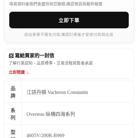
填寫資料後我們會盡快與您聯絡,確認現貨與最終報價
立即下單
送出表單不需先付款,確認訂單後才安排付款與出貨
📨 寫給買家的一封信
了解行業認知、品質標準、交易流程與售後承諾
立即閱讀 →
品
江詩丹頓 Vacheron Constantin
牌
系
Overseas 纵横四海系列
列
型
4605V/200R-B969