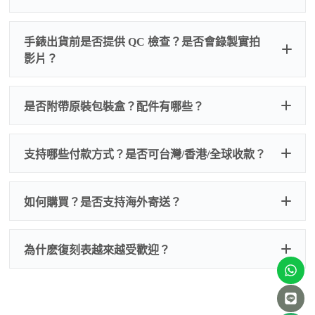
手錶出貨前是否提供 QC 檢查？是否會錄製實拍
影片？
非人
QC 品
為事故，免費維修三年
人為事故我們只收更換配件
是否附帶原裝包裝盒？配件有哪些？
質檢查
的費用，配件很便宜，大多數兩位數，貴一點也就一
兩百元人民幣
我們默認會提供普通盒子，如果需要原裝盒子可
支持哪些付款方式？是否可台灣/香港/全球收款？
以找我們搭配，選擇原裝盒子附屬配件：原裝盒
一、
外觀檢查
子、仿製發票、證書、禮袋等和原裝一致配件。
逐一確認錶殼、錶圈、錶盤、指針、玻璃、刻
如是鋼帶手錶會贈送拆錶帶工具。
度、錶帶等部位是否完好無瑕、貼合緊密。
如何購買？是否支持海外寄送？
我整理了原裝包裝盒子的照片，有需要點擊：
復
二、
機芯測試
刻手錶原裝盒子
檢查走時是否穩定、日差是否正常，加大搖動後
交易方式
注：部分原裝盒子需要加錢購買，價格也不貴。
為什麽復刻表越來越受歡迎？
是否有異音，再根據款式進行上弦與功能測試。
三、
功能確認
測試日期調校、計時按鍵、GMT 指針、夜光等所
有該款應具備的功能是否正常。