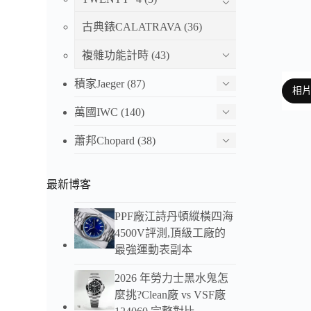
古典錶CALATRAVA
(36)
複雜功能計時
(43)
積家Jaeger
(87)
相
萬國IWC
(140)
蕭邦Chopard
(38)
以下
最新博客
PPF廠江詩丹頓縱橫四海
4500V評測,頂級工廠的
最強運動表副本
2026 年勞力士黑水鬼怎
麼挑?Clean廠 vs VSF廠