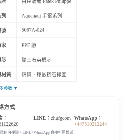
品牌
百達翡麗 Patek Philippe
系列
Aquanaut 手雷系列
5067A-024
型號
廠家
PPF 廠
機芯
瑞士石英機芯
殼材質
精鋼，鑲嵌鑽石錶圈
多参数 ▼
絡方式
信：
LINE：
zhufgcom
WhatsApp：
61122620
+447510212244
微信可複製，LINE / WhatsApp 直接打開對話