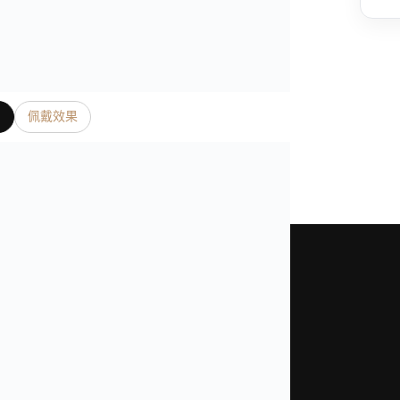
片
佩戴效果
是我們奢表之家真實照片、影片