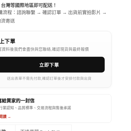
、台灣等國際地區即可配送！
訂購流程：諮詢聯繫 → 確認訂單 → 出貨前實拍影片 →
物流寄送
上下單
寫資料後我們會盡快與您聯絡,確認現貨與最終報價
立即下單
送出表單不需先付款,確認訂單後才安排付款與出貨
 寫給買家的一封信
行業認知、品質標準、交易流程與售後承諾
閱讀 →