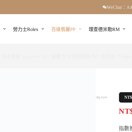
WeChat：A4
勞力士Rolex
百達翡麗PP
理查德米勒RM
百達翡麗 Aquanaut 5067 鑲鑽 女士復刻腕錶 PPF 超薄版 35.6mm
NT
NT$
指數