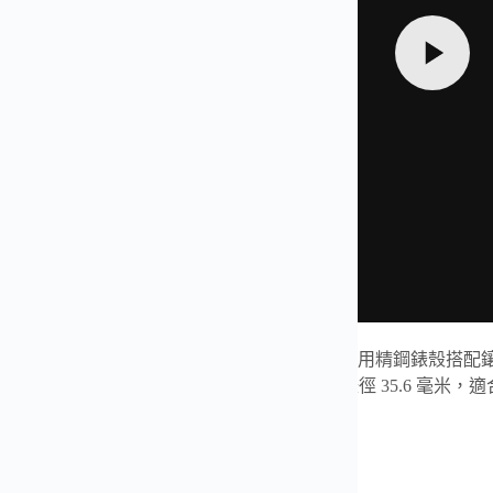
百達翡麗
AQUANAUT
系列 5067 女士腕錶，採用精鋼錶殼
優雅兼具的氣質。搭載瑞士機芯，走時穩定，錶徑 35.6 毫米，適
，細節打磨到位，呈現出超薄舒適的佩戴體驗。
实拍