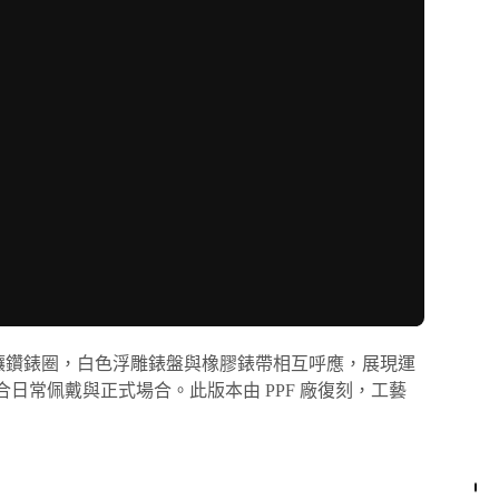
搭配鑲鑽錶圈，白色浮雕錶盤與橡膠錶帶相互呼應，展現運
合日常佩戴與正式場合。此版本由 PPF 廠復刻，工藝