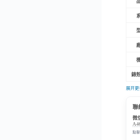
錶
展开更
聯
微
A4
點擊