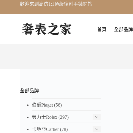
歡迎來到高仿1:1頂級復刻手錶網站
跳
至
主
要
首頁
全部品牌
內
容
全部品牌
伯爵Piaget
(56)
勞力士Rolex
(297)
卡地亞Cartier
(78)