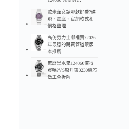
124060 完整對比
歐米茄女錶哪款好看?碟
飛、星座、官網款式和
價格整理
高仿勞力士哪裡買?2026
年最穩的購買管道跟版
本推薦
無曆黑水鬼124060值得
買嗎?VS廠丹東3230機芯
做工全拆解
此款
動與
精緻
夜光