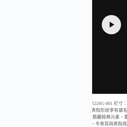
級強夜光版本到貨——百達翡麗古典表系列Ref.5226G-001 尺寸：
：百達翡麗Calatrava系列表款便因其圓潤流暢的表殼形狀享
表殼側緣雕飾巴黎釘紋。巴黎釘紋圖案是百達翡麗經典元素，重現於20
f.6119。此外，設計師還開發出一種特殊表殼結構，令表耳與表