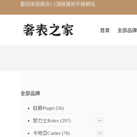
歡迎來到高仿1:1頂級復刻手錶網站
跳
至
主
要
首頁
全部品牌
內
容
全部品牌
伯爵Piaget
(56)
勞力士Rolex
(297)
卡地亞Cartier
(78)