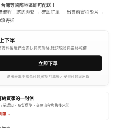
、台灣等國際地區即可配送！
訂購流程：諮詢聯繫 → 確認訂單 → 出貨前實拍影片 →
物流寄送
上下單
寫資料後我們會盡快與您聯絡,確認現貨與最終報價
立即下單
送出表單不需先付款,確認訂單後才安排付款與出貨
 寫給買家的一封信
行業認知、品質標準、交易流程與售後承諾
閱讀 →