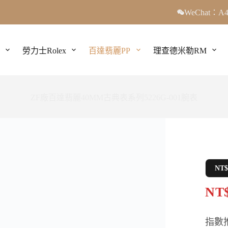
WeChat：A4
勞力士Rolex
百達翡麗PP
理查德米勒RM
ZF廠百達翡麗40MM古典表系列5226G-001腕表
NT
NT$
指數