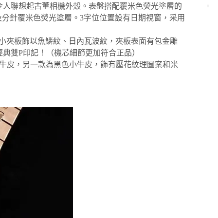
令人聯想起古董相機外殼。表盤搭配覆米色熒光塗層的
及分針覆米色熒光塗層。3字位位置設有日期視窗，采用
意打磨，大小夾板飾以魚鱗紋、日內瓦波紋，夾板表面有包金雕
經典雙P印記！（機芯細節更加符合正品）
色絨面小牛皮，另一款為黑色小牛皮，飾有壓花紋理圖案和米
！