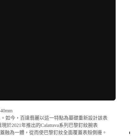
40mm
有盛名。如今，百達翡麗以這一特點為墓礎重新設計該表
21年推出的Calatrava系列巴黎釘紋腕表
殼底蓋融為一體，從而使巴黎釘紋全面覆蓋表殼側邊。