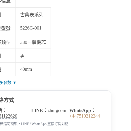
本信息
列
古典表系列
5226G-001
表型號
芯類型
330一體機芯
别
男
40mm
徑
多参数 ▼
絡方式
信：
LINE：
zhufgcom
WhatsApp：
61122620
+447510212244
微信可複製，LINE / WhatsApp 直接打開對話