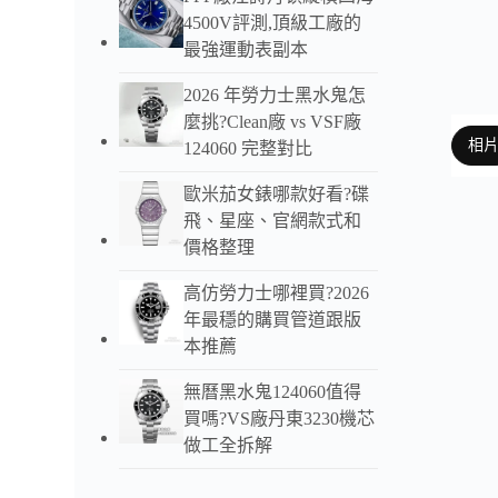
4500V評測,頂級工廠的
最強運動表副本
2026 年勞力士黑水鬼怎
麼挑?Clean廠 vs VSF廠
相
124060 完整對比
歐米茄女錶哪款好看?碟
飛、星座、官網款式和
價格整理
以下
高仿勞力士哪裡買?2026
ZF廠
年最穩的購買管道跟版
本推薦
無曆黑水鬼124060值得
買嗎?VS廠丹東3230機芯
做工全拆解