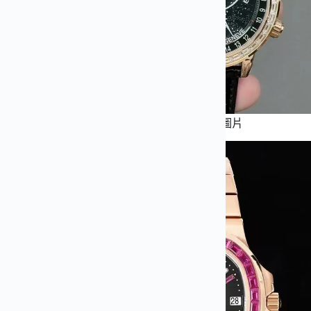
百達翡麗40MM古典表系列5226G-001腕表實拍圖片