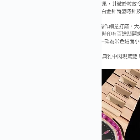
：炭灰色表盤流露復古韻味，邊緣呈黑色漸變效果，其微妙粒紋
立體字塊，以及低調內斂的”軌道式”秒鐘刻度。白金針筒型時針
字塊，搭配黑色背景
9015改Cal.26-330 S C 機芯夾板橋經倒角，邊緣作細
螺絲凹槽經打磨和倒角，所有細節盡善盡美，同時印有百達翡麗
全新Ref.5226G-001 表款有兩款可互換表帶，一款為米
線。兩款表帶均搭配白金針扣
5296停產後，PP缺少的正品這樣一款大三針腕表，典雅中閃現驚艷