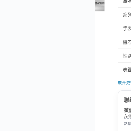
基
系
▼
手
機
性
表
展开更
聯
微
A4
點擊