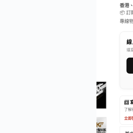
香港
📦 
專線
線
填
📨
了解
立即