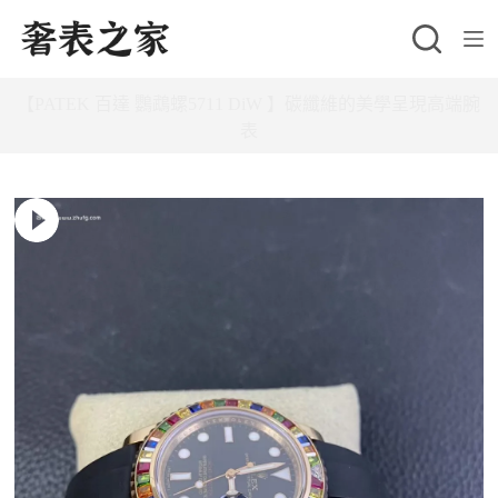
跳
至
主
【PATEK 百達 鸚鵡螺5711 DiW 】碳纖維的美學呈現高端腕
要
表
內
容