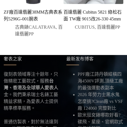
您可以選擇先付少量訂金預留貨品，餘款在出貨
前或收到實拍照片後再支付
；也可以一次性全額
ZF廠百達翡麗38MM古典表系
百達翡麗 Cubitus 5821 綠松石
百
付款，我們會在原有價格基礎上盡量幫您爭取更
列5296G-001腕表
面 TW廠 9015改26-330 45mm
玫
優惠的方案。部分地區可協助安排較安全的到付
古典錶CALATRAVA
,
百
CUBITUS
,
百達翡麗PP
方式，具體以當下說明為準。
達翡麗PP
四、填寫收件資料與出貨
確認款式與付款後，把收件人姓名、地址及聯絡方式
發給我們，我們會為您選擇合適的物流公司，全程提
供最新物流資訊與查件連結。
奢表之家
最新发布博客
五、海外寄送說明
復刻表領域專注十餘年，只
PPF廠江詩丹頓縱橫四
本店支援寄送至香港、澳門、台灣、欧美以及其他海
做精密工藝款式，服務
台
海4500V評測,頂級工廠
外地區
，運費會依照目的地與物流方案另行報價，客
灣、香港及全球華人愛表人
的最強運動表副本
服在出貨前會跟您確認清楚。
士
。我們秉承瑞士名錶工藝
2026 年勞力士黑水鬼
精益求精，為愛表人士提供
怎麼挑?Clean廠 vs VSF
最後：喜歡就別拖太久，有些熱門款現貨數量有
精準標準服務。
廠 124060 完整對比
限，早一步確認，就能早一點戴上喜歡的腕錶。
歐米茄女錶哪款好看?
普通仿製表，對於無法達到
碟飛、星座、官網款式