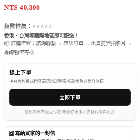
NT$ 40,300
指數推薦：⭐⭐⭐⭐⭐
香港、台灣等國際地區即可配送！
📦 訂購流程：諮詢聯繫 → 確認訂單 → 出貨前實拍影片 →
專線物流寄送
線上下單
填寫資料後我們會盡快與您聯絡,確認現貨與最終報價
立即下單
送出表單不需先付款,確認訂單後才安排付款與出貨
📨 寫給買家的一封信