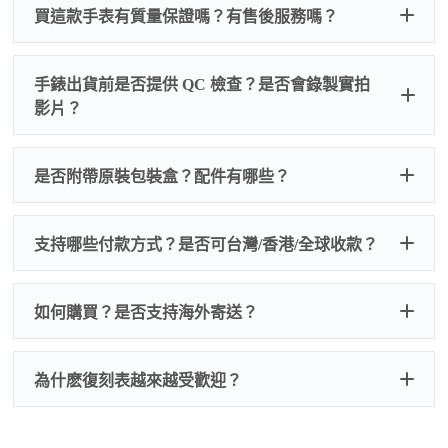
買這款手表有質量保證嗎？有售後服務嗎？
手錶出貨前是否提供 QC 檢查？是否會錄製實拍
影片？
非人
QC 品
為事故，免費維修三年
人為事故我們只收更換配件
是否附帶原裝包裝盒？配件有哪些？
質檢查
的費用，配件很便宜，大多數兩位數，貴一點也就一
兩百元人民幣
我們默認會提供普通盒子，如果需要原裝盒子可
支持哪些付款方式？是否可台灣/香港/全球收款？
以找我們搭配，選擇原裝盒子附屬配件：原裝盒
一、
外觀檢查
子、仿製發票、證書、禮袋等和原裝一致配件。
逐一確認錶殼、錶圈、錶盤、指針、玻璃、刻
如是鋼帶手錶會贈送拆錶帶工具。
度、錶帶等部位是否完好無瑕、貼合緊密。
如何購買？是否支持海外寄送？
我整理了原裝包裝盒子的照片，有需要點擊：
復
二、
機芯測試
刻手錶原裝盒子
檢查走時是否穩定、日差是否正常，加大搖動後
交易方式
注：部分原裝盒子需要加錢購買，價格也不貴。
為什麽復刻表越來越受歡迎？
是否有異音，再根據款式進行上弦與功能測試。
三、
功能確認
測試日期調校、計時按鍵、GMT 指針、夜光等所