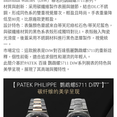
Individual Watches（DiW）聯名的鸚鵡螺5711系列。
‌材質與創新‌：采用碳纖維製作表圈與鏈節，結合DLC不銹
鋼，形成同色系的雙重視覺層次，輕盈且時尚。手表重量降
低至80克，比原廠款更輕盈‌。
‌設計特色‌：表盤顏色靈感來自蒂芙尼綠松石色/蒂芙尼藍色，
與碳纖維材質的黑色系表殼形成獨特對比‌1。表殼融入陶瓷
光滑度，後蓋采用不銹鋼材料進行黑色塗層製作，視覺統
一‌。
‌市場定位‌：這款腕表是DiW對百達翡麗鸚鵡螺5711的重新詮
釋，個性前衛，適合追求個性和潮流的年輕人‌。
此簡介基於PATEK 百達 鸚鵡螺5711 DiW系列腕表的特色與
美學呈現，展現了其高端與獨特性‌。