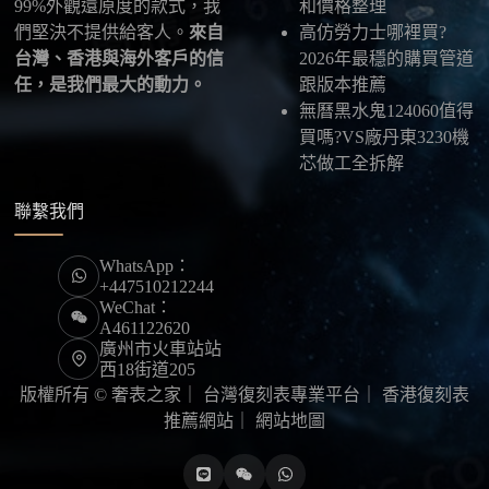
99%外觀還原度的款式，我
和價格整理
們堅決不提供給客人。
來自
高仿勞力士哪裡買?
台灣、香港與海外客戶的信
2026年最穩的購買管道
任，是我們最大的動力。
跟版本推薦
無曆黑水鬼124060值得
買嗎?VS廠丹東3230機
芯做工全拆解
聯繫我們
WhatsApp：
+447510212244
WeChat：
A461122620
廣州市火車站站
西18街道205
版權所有 © 奢表之家｜
台灣復刻表專業平台
｜
香港復刻表
推薦網站
｜
網站地圖