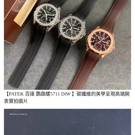
【PATEK 百達 鸚鵡螺5711 DiW 】碳纖維的美學呈現高端腕
表實拍圖片