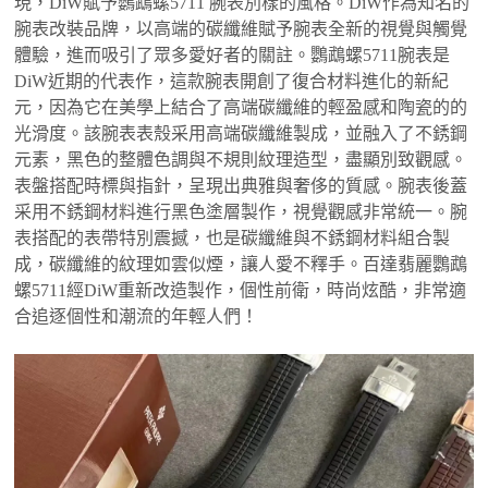
現，DiW賦予鸚鵡螺5711 腕表別樣的風格。DiW作為知名的
腕表改裝品牌，以高端的碳纖維賦予腕表全新的視覺與觸覺
體驗，進而吸引了眾多愛好者的關註。鸚鵡螺5711腕表是
DiW近期的代表作，這款腕表開創了復合材料進化的新紀
元，因為它在美學上結合了高端碳纖維的輕盈感和陶瓷的的
光滑度。該腕表表殼采用高端碳纖維製成，並融入了不銹鋼
元素，黑色的整體色調與不規則紋理造型，盡顯別致觀感。
表盤搭配時標與指針，呈現出典雅與奢侈的質感。腕表後蓋
采用不銹鋼材料進行黑色塗層製作，視覺觀感非常統一。腕
表搭配的表帶特別震撼，也是碳纖維與不銹鋼材料組合製
成，碳纖維的紋理如雲似煙，讓人愛不釋手。百達翡麗鸚鵡
螺5711經DiW重新改造製作，個性前衛，時尚炫酷，非常適
合追逐個性和潮流的年輕人們！