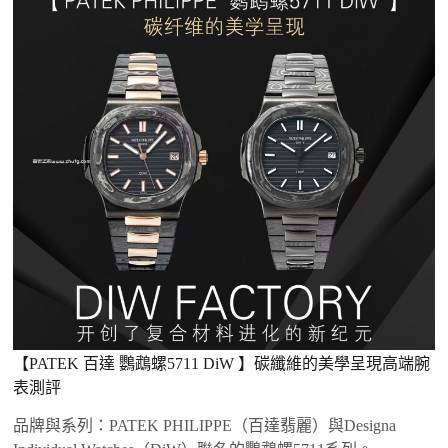
【PATEK 百達 鸚鵡螺5711 DiW 】碳纖維的美學呈現高端腕
表測評
品牌與系列‌：PATEK PHILIPPE（百達翡麗）與Designa