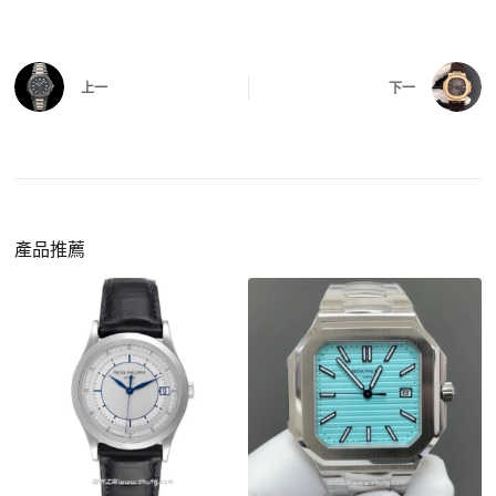
有該款應具備的功能是否正常。
四、
實拍照片與影片
QC 完成後，我們會錄製
錶款實拍影片
與照片發
價格更親民
：以原裝價格的十分之一即可享受相
給您確認，確定沒有問題後才會安排出貨。
上一
下一
同外觀與佩戴質感。
機芯技術進步
：部分復刻款的機芯動儲可達 72
小時以上，性能已超越許多普通品牌腕錶。
外觀精準度提升
：現代復刻工藝高度還原原裝細
https://www.zhufg.com/jianceliucheng/
節，外觀幾乎難以分辨。
一、聯繫客服專員
佩戴更無壓力
：無需承擔高價手錶的風險，更適
請先透過網站上的聯繫方式與我們取得聯繫，將您感
產品推薦
合日常通勤與旅行佩戴。
興趣的款式圖片、連結或產品資訊發給客服專員，我
們會先幫您確認版本與實際價格。
二、確認款式與價格
客服會與您確認品牌、尺寸、顏色、配件等細節，如
有現貨會直接幫您預留；若需要排單，我們也會事先
說明大約出貨時間。
三、安排付款方式