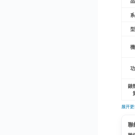
品
系
型
機
功
錶
展开更
聯