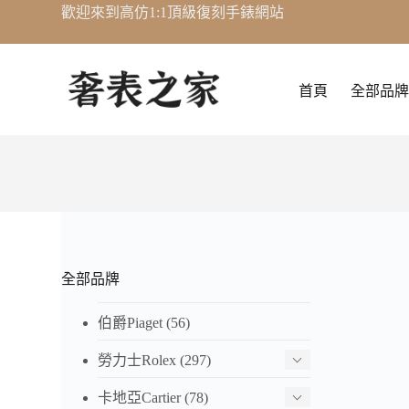
歡迎來到高仿1:1頂級復刻手錶網站
跳
至
主
要
首頁
全部品牌
內
容
全部品牌
伯爵Piaget
(56)
勞力士Rolex
(297)
卡地亞Cartier
(78)