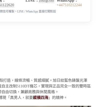
信：
LINE：
zhufgcom
WhatsApp：
61122620
+447510212244
微信可複製，LINE / WhatsApp 直接打開對話
MM精鋼錶殼打造，線條流暢、質感細膩。旭日紋藍色錶盤光澤
主改制5110DT機芯，實現與正品完全一致的雙時區
帶自由切換，兼顧商務與休閒風格。
美體現「真男人，就要
縱橫四海
」的精神。