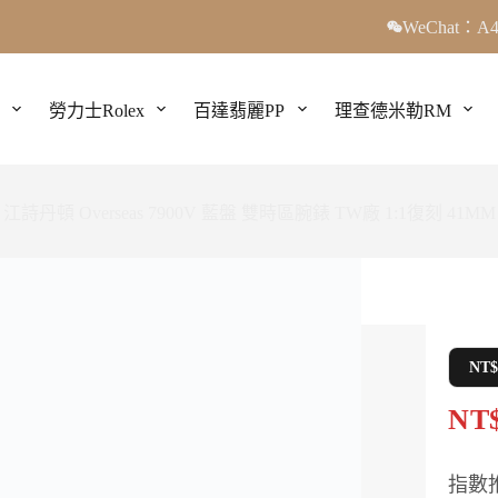
WeChat：A4
勞力士Rolex
百達翡麗PP
理查德米勒RM
江詩丹頓 Overseas 7900V 藍盤 雙時區腕錶 TW廠 1:1復刻 41MM
NT
NT$
指數