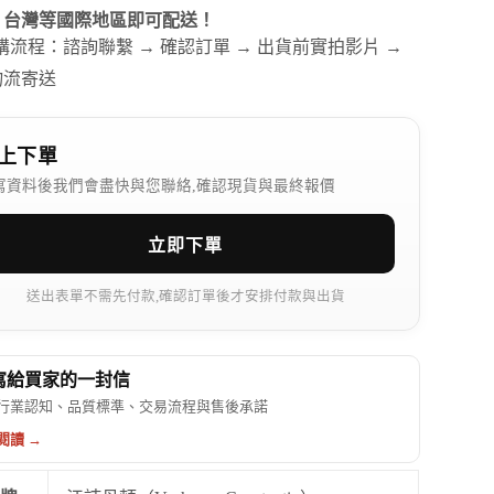
、台灣等國際地區即可配送！
訂購流程：諮詢聯繫 → 確認訂單 → 出貨前實拍影片 →
物流寄送
上下單
寫資料後我們會盡快與您聯絡,確認現貨與最終報價
立即下單
送出表單不需先付款,確認訂單後才安排付款與出貨
 寫給買家的一封信
行業認知、品質標準、交易流程與售後承諾
閱讀 →