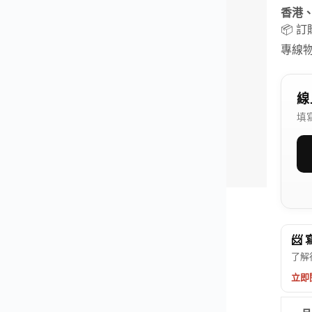
香港
📦 
專線
線
填
📨
了解
立即