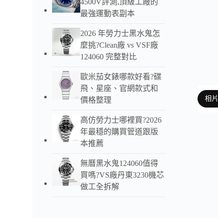
4500V評測,頂級工廠的
最強運動表副本
2026 年勞力士黑水鬼怎
麼挑?Clean廠 vs VSF廠
124060 完整對比
歐米茄女錶哪款好看?碟
飛、星座、官網款式和
相
價格整理
高仿勞力士哪裡買?2026
年最穩的購買管道跟版
本推薦
以下
無曆黑水鬼124060值得
TW廠
買嗎?VS廠丹東3230機芯
深邃
做工全拆解
與日
這是