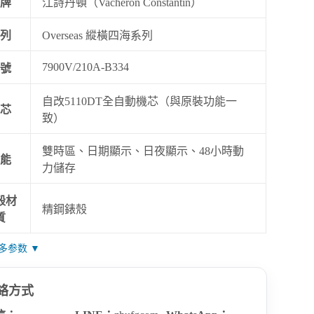
牌
江詩丹頓（Vacheron Constantin）
列
Overseas 縱橫四海系列
7900V/210A-B334
號
自改5110DT全自動機芯（與原裝功能一
芯
致）
雙時區、日期顯示、日夜顯示、48小時動
能
力儲存
殼材
精鋼錶殼
質
多参数 ▼
絡方式