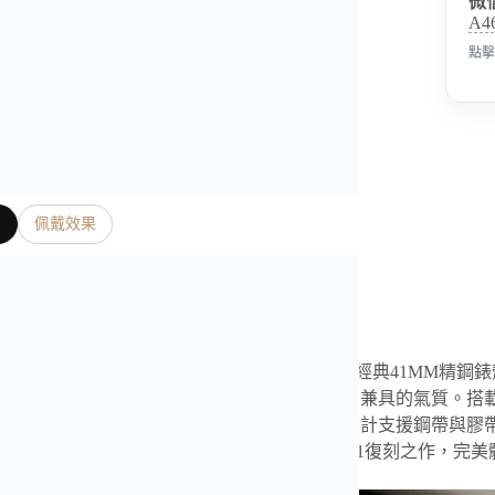
微
A4
點擊
片
佩戴效果
是我們奢表之家真實照片、影片
出品江詩丹頓 Overseas 7900V 雙時區腕錶，以經典41
，搭配立體刻度與劍形指針，呈現出高貴與運動兼具的氣質。搭載自
夜顯示功能，動力儲存約48小時。快拆式錶帶設計支援鋼帶與膠
一款集精準機械性能與極致細節於一身的高端1:1復刻之作，完