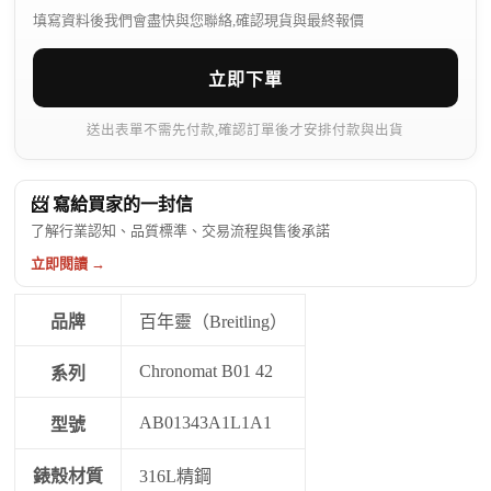
填寫資料後我們會盡快與您聯絡,確認現貨與最終報價
立即下單
送出表單不需先付款,確認訂單後才安排付款與出貨
📨 寫給買家的一封信
了解行業認知、品質標準、交易流程與售後承諾
立即閱讀 →
品牌
百年靈（Breitling）
Chronomat B01 42
系列
AB01343A1L1A1
型號
錶殼材質
316L精鋼