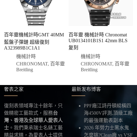
說明大約出貨時間。
三、安排付款方式
您可以選擇先付少量訂金預留貨品，餘款在出貨
前或收到實拍照片後再支付
；也可以一次性全額
百年靈機械計時GMT 40MM
百年靈 機械計時 Chronomat
百
付款，我們會在原有價格基礎上盡量幫您爭取更
UB0134101B1S1 42mm BLS
藍盤子彈鏈 超級復刻
X
優惠的方案。部分地區可協助安排較安全的到付
复刻
A323989B1C1A1
方式，具體以當下說明為準。
機械計時
機械計時
四、填寫收件資料與出貨
CHRONOMAT
,
百年靈
CHRONOMAT
,
百年靈
確認款式與付款後，把收件人姓名、地址及聯絡方式
Breitling
Breitling
發給我們，我們會為您選擇合適的物流公司，全程提
供最新物流資訊與查件連結。
奢表之家
最新发布博客
五、海外寄送說明
復刻表領域專注十餘年，只
PPF廠江詩丹頓縱橫四
本店支援寄送至香港、澳門、台灣、欧美以及其他海
做精密工藝款式，服務
台
海4500V評測,頂級工廠
外地區
，運費會依照目的地與物流方案另行報價，客
灣、香港及全球華人愛表人
的最強運動表副本
服在出貨前會跟您確認清楚。
士
。我們秉承瑞士名錶工藝
2026 年勞力士黑水鬼
精益求精，為愛表人士提供
怎麼挑?Clean廠 vs VSF
最後：喜歡就別拖太久，有些熱門款現貨數量有