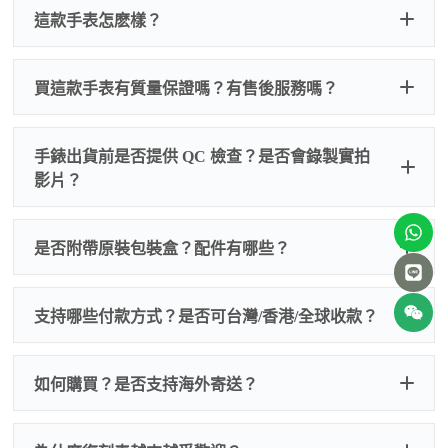
這款手表怎麽樣？
買這款手表有質量保證嗎？有售後服務嗎？
手錶出貨前是否提供 QC 檢查？是否會錄製實拍
影片？
非人
QC 品
為事故，免費維修三年
人為事故我們只收更換配件
是否附帶原裝包裝盒？配件有哪些？
質檢查
的費用，配件很便宜，大多數兩位數，貴一點也就一
兩百元人民幣
我們默認會提供普通盒子，如果需要原裝盒子可
支持哪些付款方式？是否可台灣/香港/全球收款？
以找我們搭配，選擇原裝盒子附屬配件：原裝盒
一、
外觀檢查
子、仿製發票、證書、禮袋等和原裝一致配件。
逐一確認錶殼、錶圈、錶盤、指針、玻璃、刻
如是鋼帶手錶會贈送拆錶帶工具。
度、錶帶等部位是否完好無瑕、貼合緊密。
如何購買？是否支持海外寄送？
我整理了原裝包裝盒子的照片，有需要點擊：
復
二、
機芯測試
刻手錶原裝盒子
檢查走時是否穩定、日差是否正常，加大搖動後
交易方式