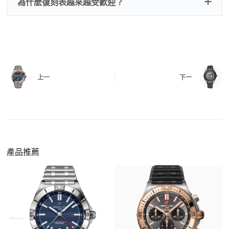
注：部分原裝盒子需要加錢購買，價格也不貴。
為什麽復刻表越來越受歡迎？
是否有異音，再根據款式進行上弦與功能測試。
三、
功能確認
測試日期調校、計時按鍵、GMT 指針、夜光等所
有該款應具備的功能是否正常。
四、
實拍照片與影片
QC 完成後，我們會錄製
錶款實拍影片
與照片發
價格更親民
：以原裝價格的十分之一即可享受相
給您確認，確定沒有問題後才會安排出貨。
上一
下一
同外觀與佩戴質感。
機芯技術進步
：部分復刻款的機芯動儲可達 72
小時以上，性能已超越許多普通品牌腕錶。
外觀精準度提升
：現代復刻工藝高度還原原裝細
https://www.zhufg.com/jianceliucheng/
節，外觀幾乎難以分辨。
一、聯繫客服專員
佩戴更無壓力
：無需承擔高價手錶的風險，更適
請先透過網站上的聯繫方式與我們取得聯繫，將您感
產品推薦
合日常通勤與旅行佩戴。
興趣的款式圖片、連結或產品資訊發給客服專員，我
們會先幫您確認版本與實際價格。
二、確認款式與價格
客服會與您確認品牌、尺寸、顏色、配件等細節，如
有現貨會直接幫您預留；若需要排單，我們也會事先