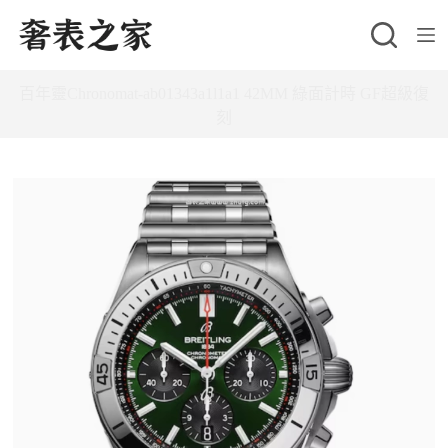
跳
至
主
百年靈Chronomat-ab01343a1l1a1 42MM 綠面計時 GF超級復
要
刻
內
容