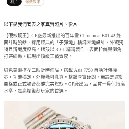
相片
佩戴效果
以下是我們奢表之家真實照片、影片
【硬核鋼王】GF廠最新推出的百年靈 Chronomat B01 42 綠
面計時腕錶，採用經典的「子彈鏈」精鋼表鏈設計，外觀獨
特且辨識度極高。錶殼以 316L 精鋼製作，表面拉絲與倒角
打磨細緻，展現出頂級工藝質感。
綠色錶盤搭配三眼計時佈局，搭載 Asia 7750 自動計時機
芯，功能穩定，外觀幾可亂真。整體厚實硬朗，無論是運動
風格或正式場合都能完美駕馭。GF廠出品，品質一貫保持高
水準，是高端復刻玩家的首選。