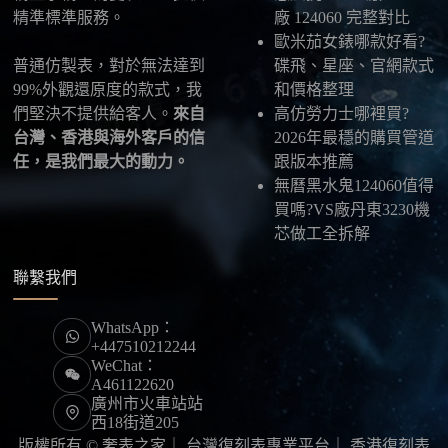
精準標準服務。
廠 124060 完整對比
限，早一步確認，就能早一點戴上喜歡的腕錶。
歐米茄女錶哪款好看?
普通仿製表，對於無法達到
碟飛、星座、官網款式
99%外觀還原度的款式，我
和價格整理
們堅決不提供給客人。
來自
高仿勞力士哪裡買?
台灣、香港與海外客戶的信
2026年最穩的購買管道
任，是我們最大的動力。
跟版本推薦
無曆黑水鬼124060值得
買嗎?VS廠丹東3230機
芯做工全拆解
聯繫我們
WhatsApp：
+447510212244
WeChat：
A461122620
廣州市火車站站
西18街道205
版權所有 © 奢表之家｜
台灣復刻表專業平台
｜
香港復刻表