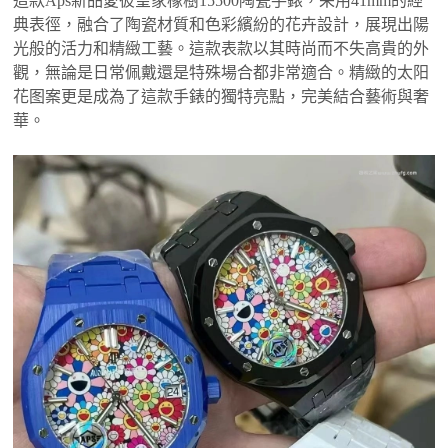
這款Aps新品愛彼皇家橡樹15500陶瓷手錶，采用41mm的經
典表徑，融合了陶瓷材質和色彩繽紛的花卉設計，展現出陽
光般的活力和精緻工藝。這款表款以其時尚而不失高貴的外
觀，無論是日常佩戴還是特殊場合都非常適合。精緻的太阳
花图案更是成為了這款手錶的獨特亮點，完美結合藝術與奢
華。