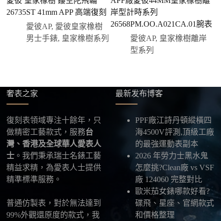
愛彼 皇家橡樹 鏤空陀飛輪
APF廠愛彼44MM皇家橡樹離
付款，我們會在原有價格基礎上盡量幫您爭取更
26735ST 41mm APP 高端復刻
岸型計時系列
1
優惠的方案。部分地區可協助安排較安全的到付
26568PM.OO.A021CA.01腕表
4
愛彼AP
,
愛彼皇家橡樹
方式，具體以當下說明為準。
男士手錶
,
皇家橡樹系列
愛彼AP
,
皇家橡樹離岸
四、填寫收件資料與出貨
型系列
確認款式與付款後，把收件人姓名、地址及聯絡方式
發給我們，我們會為您選擇合適的物流公司，全程提
供最新物流資訊與查件連結。
奢表之家
最新发布博客
五、海外寄送說明
本店支援寄送至香港、澳門、台灣、欧美以及其他海
復刻表領域專注十餘年，只
PPF廠江詩丹頓縱橫四
外地區
，運費會依照目的地與物流方案另行報價，客
做精密工藝款式，服務
台
海4500V評測,頂級工廠
服在出貨前會跟您確認清楚。
灣、香港及全球華人愛表人
的最強運動表副本
士
。我們秉承瑞士名錶工藝
2026 年勞力士黑水鬼
最後：喜歡就別拖太久，有些熱門款現貨數量有
精益求精，為愛表人士提供
怎麼挑?Clean廠 vs VSF
限，早一步確認，就能早一點戴上喜歡的腕錶。
精準標準服務。
廠 124060 完整對比
歐米茄女錶哪款好看?
普通仿製表，對於無法達到
碟飛、星座、官網款式
99%外觀還原度的款式，我
和價格整理