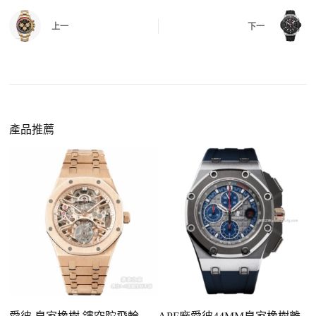
QC 完成後，我們會錄製
錶款實拍影片
與照片發
價格更親民
：以原裝價格的十分之一即可享受相
給您確認，確定沒有問題後才會安排出貨。
上一
下一
同外觀與佩戴質感。
機芯技術進步
：部分復刻款的機芯動儲可達 72
小時以上，性能已超越許多普通品牌腕錶。
外觀精準度提升
：現代復刻工藝高度還原原裝細
https://www.zhufg.com/jianceliucheng/
節，外觀幾乎難以分辨。
一、聯繫客服專員
佩戴更無壓力
：無需承擔高價手錶的風險，更適
請先透過網站上的聯繫方式與我們取得聯繫，將您感
產品推薦
合日常通勤與旅行佩戴。
興趣的款式圖片、連結或產品資訊發給客服專員，我
們會先幫您確認版本與實際價格。
二、確認款式與價格
客服會與您確認品牌、尺寸、顏色、配件等細節，如
有現貨會直接幫您預留；若需要排單，我們也會事先
說明大約出貨時間。
三、安排付款方式
您可以選擇先付少量訂金預留貨品，餘款在出貨
前或收到實拍照片後再支付
；也可以一次性全額