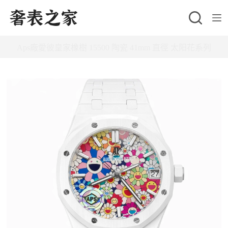
跳
至
主
Aps廠愛彼皇家橡樹 15500 陶瓷 41mm 直徑 太阳花系列
要
內
容