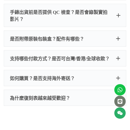
手錶出貨前是否提供 QC 檢查？是否會錄製實拍
影片？
非人
QC 品
為事故，免費維修三年
人為事故我們只收更換配件
是否附帶原裝包裝盒？配件有哪些？
質檢查
的費用，配件很便宜，大多數兩位數，貴一點也就一
兩百元人民幣
我們默認會提供普通盒子，如果需要原裝盒子可
支持哪些付款方式？是否可台灣/香港/全球收款？
以找我們搭配，選擇原裝盒子附屬配件：原裝盒
一、
外觀檢查
子、仿製發票、證書、禮袋等和原裝一致配件。
逐一確認錶殼、錶圈、錶盤、指針、玻璃、刻
如是鋼帶手錶會贈送拆錶帶工具。
度、錶帶等部位是否完好無瑕、貼合緊密。
如何購買？是否支持海外寄送？
我整理了原裝包裝盒子的照片，有需要點擊：
復
二、
機芯測試
刻手錶原裝盒子
檢查走時是否穩定、日差是否正常，加大搖動後
交易方式
注：部分原裝盒子需要加錢購買，價格也不貴。
為什麽復刻表越來越受歡迎？
是否有異音，再根據款式進行上弦與功能測試。
三、
功能確認
測試日期調校、計時按鍵、GMT 指針、夜光等所
有該款應具備的功能是否正常。
四、
實拍照片與影片