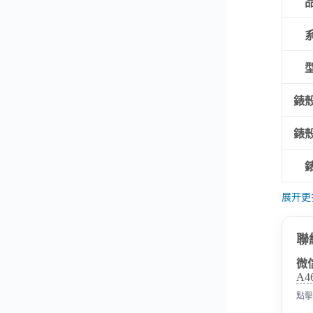
錶
錶
展开更
聯
微
A4
點擊