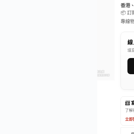
香港
📦 
專線
線
填
📨
了解
立即