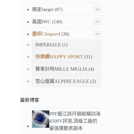
積家Jaeger
(87)
萬國IWC
(140)
蕭邦Chopard
(38)
IMPERIALE
(1)
快樂鑽HAPPY SPORT
(31)
賽車計時MILLE MIGLIA
(4)
雪山傲翼ALPINE EAGLE
(2)
最新博客
PPF廠江詩丹頓縱橫四海
4500V評測,頂級工廠的
最強運動表副本