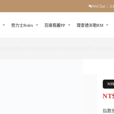
WeChat：A4
勞力士Rolex
百達翡麗PP
理查德米勒RM
蕭邦快樂鑽系列5鉆自動機械女錶 貝母盤玫瑰金皮帶 1:1超級復
NT
NT$
指數