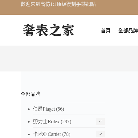
歡迎來到高仿1:1頂級復刻手錶網站
跳
至
主
要
首頁
全部品牌
內
容
全部品牌
伯爵Piaget
(56)
勞力士Rolex
(297)
卡地亞Cartier
(78)