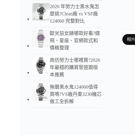
2026 年勞力士黑水鬼怎
麼挑?Clean廠 vs VSF廠
124060 完整對比
歐米茄女錶哪款好看?碟
相
飛、星座、官網款式和
價格整理
高仿勞力士哪裡買?2026
年最穩的購買管道跟版
以下
本推薦
無曆黑水鬼124060值得
買嗎?VS廠丹東3230機芯
做工全拆解