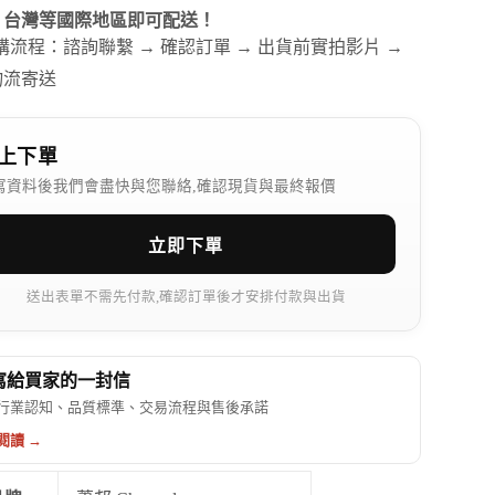
、台灣等國際地區即可配送！
訂購流程：諮詢聯繫 → 確認訂單 → 出貨前實拍影片 →
物流寄送
上下單
寫資料後我們會盡快與您聯絡,確認現貨與最終報價
立即下單
送出表單不需先付款,確認訂單後才安排付款與出貨
 寫給買家的一封信
行業認知、品質標準、交易流程與售後承諾
閱讀 →