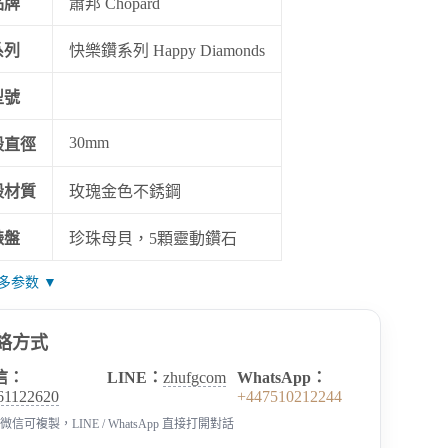
品牌
蕭邦 Chopard
系列
快樂鑽系列 Happy Diamonds
型號
30mm
殼直徑
殼材質
玫瑰金色不銹鋼
錶盤
珍珠母貝，5顆靈動鑽石
多参数 ▼
絡方式
信：
LINE：
zhufgcom
WhatsApp：
61122620
+447510212244
微信可複製，LINE / WhatsApp 直接打開對話