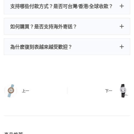
我們默認會提供普通盒子，如果需要原裝盒子可
支持哪些付款方式？是否可台灣/香港/全球收款？
以找我們搭配，選擇原裝盒子附屬配件：原裝盒
一、
外觀檢查
子、仿製發票、證書、禮袋等和原裝一致配件。
逐一確認錶殼、錶圈、錶盤、指針、玻璃、刻
如是鋼帶手錶會贈送拆錶帶工具。
度、錶帶等部位是否完好無瑕、貼合緊密。
如何購買？是否支持海外寄送？
我整理了原裝包裝盒子的照片，有需要點擊：
復
二、
機芯測試
刻手錶原裝盒子
檢查走時是否穩定、日差是否正常，加大搖動後
交易方式
注：部分原裝盒子需要加錢購買，價格也不貴。
為什麽復刻表越來越受歡迎？
是否有異音，再根據款式進行上弦與功能測試。
三、
功能確認
測試日期調校、計時按鍵、GMT 指針、夜光等所
有該款應具備的功能是否正常。
四、
實拍照片與影片
QC 完成後，我們會錄製
錶款實拍影片
與照片發
價格更親民
：以原裝價格的十分之一即可享受相
給您確認，確定沒有問題後才會安排出貨。
上一
下一
同外觀與佩戴質感。
機芯技術進步
：部分復刻款的機芯動儲可達 72
小時以上，性能已超越許多普通品牌腕錶。
外觀精準度提升
：現代復刻工藝高度還原原裝細
https://www.zhufg.com/jianceliucheng/
節，外觀幾乎難以分辨。
一、聯繫客服專員
佩戴更無壓力
：無需承擔高價手錶的風險，更適
請先透過網站上的聯繫方式與我們取得聯繫，將您感