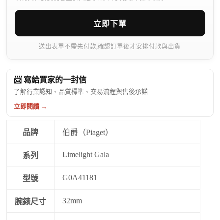
立即下單
送出表單不需先付款,確認訂單後才安排付款與出貨
📨 寫給買家的一封信
了解行業認知、品質標準、交易流程與售後承諾
立即閱讀 →
品牌
伯爵（Piaget）
Limelight Gala
系列
G0A41181
型號
32mm
腕錶尺寸