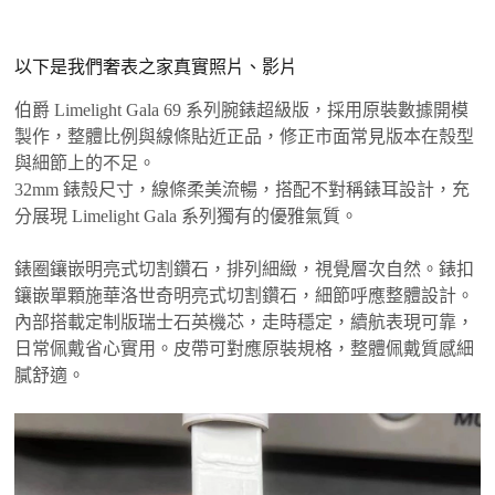
以下是我們奢表之家真實照片、影片
伯爵 Limelight Gala 69 系列腕錶超級版，採用原裝數據開模
製作，整體比例與線條貼近正品，修正市面常見版本在殼型
與細節上的不足。
32mm 錶殼尺寸，線條柔美流暢，搭配不對稱錶耳設計，充
分展現 Limelight Gala 系列獨有的優雅氣質。
錶圈鑲嵌明亮式切割鑽石，排列細緻，視覺層次自然。錶扣
鑲嵌單顆施華洛世奇明亮式切割鑽石，細節呼應整體設計。
內部搭載定制版瑞士石英機芯，走時穩定，續航表現可靠，
日常佩戴省心實用。皮帶可對應原裝規格，整體佩戴質感細
膩舒適。