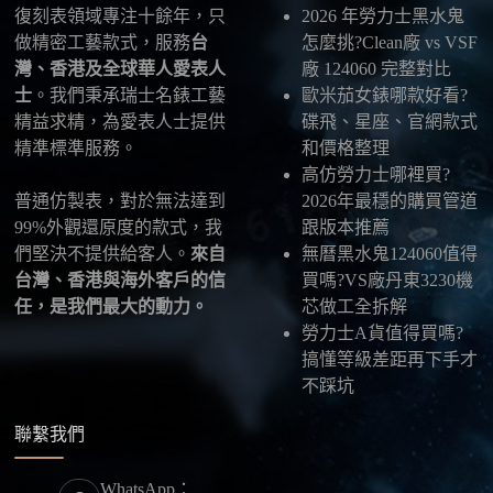
復刻表領域專注十餘年，只
2026 年勞力士黑水鬼
五、海外寄送說明
做精密工藝款式，服務
台
怎麼挑?Clean廠 vs VSF
本店支援寄送至香港、澳門、台灣、欧美以及其他海
灣、香港及全球華人愛表人
廠 124060 完整對比
外地區
，運費會依照目的地與物流方案另行報價，客
士
。我們秉承瑞士名錶工藝
歐米茄女錶哪款好看?
服在出貨前會跟您確認清楚。
精益求精，為愛表人士提供
碟飛、星座、官網款式
精準標準服務。
和價格整理
最後：喜歡就別拖太久，有些熱門款現貨數量有
高仿勞力士哪裡買?
限，早一步確認，就能早一點戴上喜歡的腕錶。
普通仿製表，對於無法達到
2026年最穩的購買管道
99%外觀還原度的款式，我
跟版本推薦
們堅決不提供給客人。
來自
無曆黑水鬼124060值得
台灣、香港與海外客戶的信
買嗎?VS廠丹東3230機
任，是我們最大的動力。
芯做工全拆解
勞力士A貨值得買嗎?
搞懂等級差距再下手才
不踩坑
聯繫我們
WhatsApp：