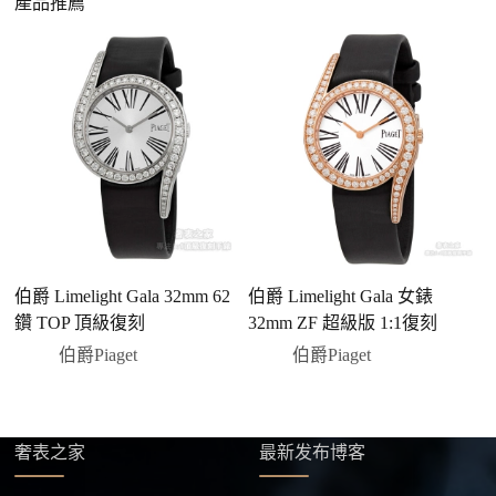
產品推薦
合日常通勤與旅行佩戴。
興趣的款式圖片、連結或產品資訊發給客服專員，我
們會先幫您確認版本與實際價格。
二、確認款式與價格
客服會與您確認品牌、尺寸、顏色、配件等細節，如
有現貨會直接幫您預留；若需要排單，我們也會事先
說明大約出貨時間。
三、安排付款方式
您可以選擇先付少量訂金預留貨品，餘款在出貨
前或收到實拍照片後再支付
；也可以一次性全額
伯爵 Limelight Gala 32mm 62
伯爵 Limelight Gala 女錶
伯
付款，我們會在原有價格基礎上盡量幫您爭取更
鑽 TOP 頂級復刻
32mm ZF 超級版 1:1復刻
女
優惠的方案。部分地區可協助安排較安全的到付
伯爵Piaget
伯爵Piaget
方式，具體以當下說明為準。
四、填寫收件資料與出貨
確認款式與付款後，把收件人姓名、地址及聯絡方式
發給我們，我們會為您選擇合適的物流公司，全程提
奢表之家
最新发布博客
供最新物流資訊與查件連結。