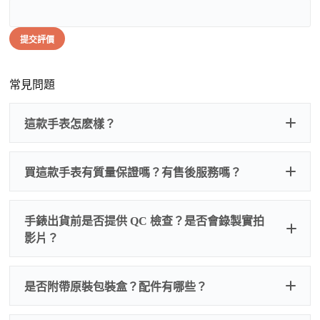
提交評價
常見問題
這款手表怎麽樣？
買這款手表有質量保證嗎？有售後服務嗎？
手錶出貨前是否提供 QC 檢查？是否會錄製實拍
影片？
非人
QC 品
為事故，免費維修三年
人為事故我們只收更換配件
是否附帶原裝包裝盒？配件有哪些？
質檢查
的費用，配件很便宜，大多數兩位數，貴一點也就一
兩百元人民幣