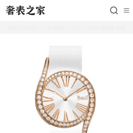
跳
至
主
伯爵 Limelight Gala 69 腕錶 G0A41181 32mm 超級版 高仿
要
內
容