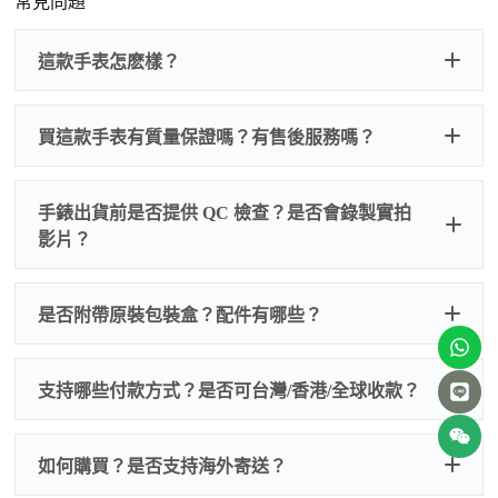
常見問題
這款手表怎麽樣？
買這款手表有質量保證嗎？有售後服務嗎？
手錶出貨前是否提供 QC 檢查？是否會錄製實拍
影片？
非人
QC 品
為事故，免費維修三年
人為事故我們只收更換配件
是否附帶原裝包裝盒？配件有哪些？
質檢查
的費用，配件很便宜，大多數兩位數，貴一點也就一
兩百元人民幣
我們默認會提供普通盒子，如果需要原裝盒子可
支持哪些付款方式？是否可台灣/香港/全球收款？
以找我們搭配，選擇原裝盒子附屬配件：原裝盒
一、
外觀檢查
子、仿製發票、證書、禮袋等和原裝一致配件。
逐一確認錶殼、錶圈、錶盤、指針、玻璃、刻
如是鋼帶手錶會贈送拆錶帶工具。
度、錶帶等部位是否完好無瑕、貼合緊密。
如何購買？是否支持海外寄送？
我整理了原裝包裝盒子的照片，有需要點擊：
復
二、
機芯測試