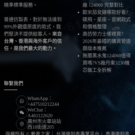
精準標準服務。
廠 124060 完整對比
最後：喜歡就別拖太久，有些熱門款現貨數量有
歐米茄女錶哪款好看?
限，早一步確認，就能早一點戴上喜歡的腕錶。
普通仿製表，對於無法達到
碟飛、星座、官網款式
99%外觀還原度的款式，我
和價格整理
們堅決不提供給客人。
來自
高仿勞力士哪裡買?
台灣、香港與海外客戶的信
2026年最穩的購買管道
任，是我們最大的動力。
跟版本推薦
無曆黑水鬼124060值得
買嗎?VS廠丹東3230機
芯做工全拆解
聯繫我們
WhatsApp：
+447510212244
WeChat：
A461122620
廣州市火車站站
西18街道205
版權所有 © 奢表之家｜
台灣復刻表專業平台
｜
香港復刻表