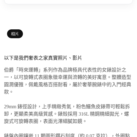
相片
以下是我們奢表之家真實照片、影片
伯爵「時來運轉」系列作為品牌極具代表性的女錶設計之
一，以可旋轉式表圈象徵幸運與流轉的美好寓意。整體造型
圓潤優雅，佩戴風格百搭耐看，屬於奢華腕錶中的入門經典
款。
29mm 錶徑設計，上手精緻秀氣，粉色鱷魚皮錶帶可輕鬆拆
卸，更顯柔美高級質感。錶殼採用 316L 精鋼精細拋光，螺
旋式可旋轉表圈，表面光澤細膩如鏡。
錶盤內圈鑲嵌 11 顆圓形鑽石刻度（約 0.07 克拉），外圈點