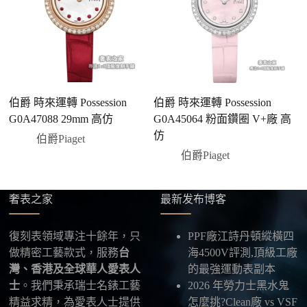
有現貨會直接幫您預留；若需要排單，我們也會事先
說明大約出貨時間。
三、安排付款方式
您可以選擇先付少量訂金預留貨品，餘款在出貨
前或收到實拍照片後再支付
；也可以一次性全額
伯爵 時來運轉 Possession
伯爵 時來運轉 Possession
伯
付款，我們會在原有價格基礎上盡量幫您爭取更
G0A47088 29mm 高仿
G0A45064 粉面鑽圈 V+廠 高
鑲
優惠的方案。部分地區可協助安排較安全的到付
仿
伯爵Piaget
方式，具體以當下說明為準。
伯爵Piaget
四、填寫收件資料與出貨
確認款式與付款後，把收件人姓名、地址及聯絡方式
發給我們，我們會為您選擇合適的物流公司，全程提
奢表之家
最新发布博客
供最新物流資訊與查件連結。
復刻表領域專注十餘年，只
PPF廠江詩丹頓縱橫四
五、海外寄送說明
做精密工藝款式，服務
台
海4500V評測,頂級工廠
本店支援寄送至香港、澳門、台灣、欧美以及其他海
灣、香港及全球華人愛表人
的最強運動表副本
外地區
，運費會依照目的地與物流方案另行報價，客
士
。我們秉承瑞士名錶工藝
2026 年勞力士黑水鬼
服在出貨前會跟您確認清楚。
精益求精，為愛表人士提供
怎麼挑?Clean廠 vs VSF