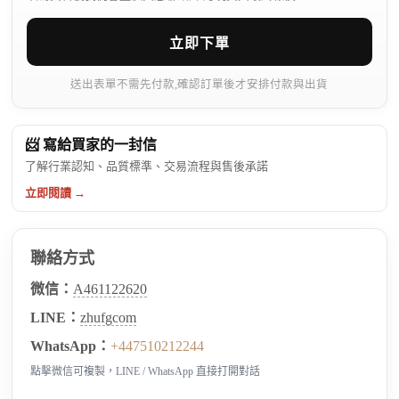
立即下單
送出表單不需先付款,確認訂單後才安排付款與出貨
📨 寫給買家的一封信
了解行業認知、品質標準、交易流程與售後承諾
立即閱讀 →
聯絡方式
微信：
A461122620
LINE：
zhufgcom
WhatsApp：
+447510212244
點擊微信可複製，LINE / WhatsApp 直接打開對話