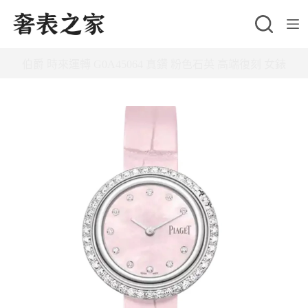
跳
至
主
伯爵 時來運轉 G0A45064 真鑽 粉色石英 高端復刻 女錶
要
內
容