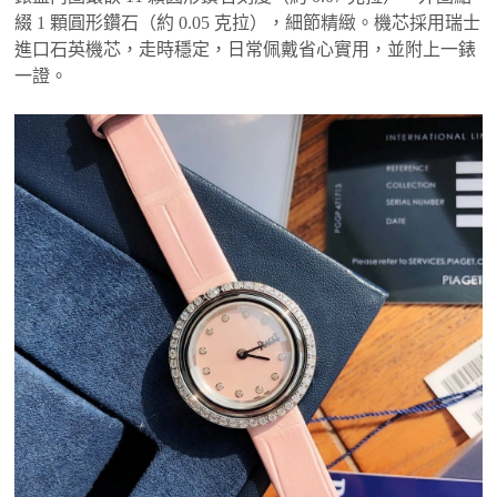
綴 1 顆圓形鑽石（約 0.05 克拉），細節精緻。機芯採用瑞士
進口石英機芯，走時穩定，日常佩戴省心實用，並附上一錶
一證。