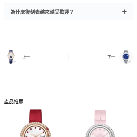
刻手錶原裝盒子
檢查走時是否穩定、日差是否正常，加大搖動後
交易方式
注：部分原裝盒子需要加錢購買，價格也不貴。
為什麽復刻表越來越受歡迎？
是否有異音，再根據款式進行上弦與功能測試。
三、
功能確認
測試日期調校、計時按鍵、GMT 指針、夜光等所
有該款應具備的功能是否正常。
四、
實拍照片與影片
QC 完成後，我們會錄製
錶款實拍影片
與照片發
價格更親民
：以原裝價格的十分之一即可享受相
給您確認，確定沒有問題後才會安排出貨。
上一
下一
同外觀與佩戴質感。
機芯技術進步
：部分復刻款的機芯動儲可達 72
小時以上，性能已超越許多普通品牌腕錶。
外觀精準度提升
：現代復刻工藝高度還原原裝細
https://www.zhufg.com/jianceliucheng/
節，外觀幾乎難以分辨。
一、聯繫客服專員
佩戴更無壓力
：無需承擔高價手錶的風險，更適
請先透過網站上的聯繫方式與我們取得聯繫，將您感
產品推薦
合日常通勤與旅行佩戴。
興趣的款式圖片、連結或產品資訊發給客服專員，我
們會先幫您確認版本與實際價格。
二、確認款式與價格
客服會與您確認品牌、尺寸、顏色、配件等細節，如