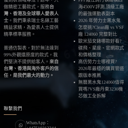
五、海外寄送說明
做精密工藝款式，服務
台
海4500V評測,頂級工廠
本店支援寄送至香港、澳門、台灣、欧美以及其他海
灣、香港及全球華人愛表人
的最強運動表副本
外地區
，運費會依照目的地與物流方案另行報價，客
士
。我們秉承瑞士名錶工藝
2026 年勞力士黑水鬼
服在出貨前會跟您確認清楚。
精益求精，為愛表人士提供
怎麼挑?Clean廠 vs VSF
精準標準服務。
廠 124060 完整對比
最後：喜歡就別拖太久，有些熱門款現貨數量有
歐米茄女錶哪款好看?
限，早一步確認，就能早一點戴上喜歡的腕錶。
普通仿製表，對於無法達到
碟飛、星座、官網款式
99%外觀還原度的款式，我
和價格整理
們堅決不提供給客人。
來自
高仿勞力士哪裡買?
台灣、香港與海外客戶的信
2026年最穩的購買管道
任，是我們最大的動力。
跟版本推薦
無曆黑水鬼124060值得
買嗎?VS廠丹東3230機
芯做工全拆解
聯繫我們
WhatsApp：