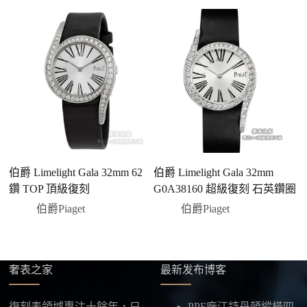
興趣的款式圖片、連結或產品資訊發給客服專員，我
們會先幫您確認版本與實際價格。
二、確認款式與價格
客服會與您確認品牌、尺寸、顏色、配件等細節，如
有現貨會直接幫您預留；若需要排單，我們也會事先
說明大約出貨時間。
三、安排付款方式
您可以選擇先付少量訂金預留貨品，餘款在出貨
前或收到實拍照片後再支付
；也可以一次性全額
伯爵 Limelight Gala 32mm 62
伯爵 Limelight Gala 32mm
伯
付款，我們會在原有價格基礎上盡量幫您爭取更
鑽 TOP 頂級復刻
G0A38160 超級復刻 石英鑽圈
G
優惠的方案。部分地區可協助安排較安全的到付
伯爵Piaget
伯爵Piaget
方式，具體以當下說明為準。
四、填寫收件資料與出貨
確認款式與付款後，把收件人姓名、地址及聯絡方式
發給我們，我們會為您選擇合適的物流公司，全程提
奢表之家
最新发布博客
供最新物流資訊與查件連結。
復刻表領域專注十餘年，只
PPF廠江詩丹頓縱橫四