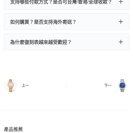
支持哪些付款方式？是否可台灣/香港/全球收款？
以找我們搭配，選擇原裝盒子附屬配件：原裝盒
一、
外觀檢查
子、仿製發票、證書、禮袋等和原裝一致配件。
逐一確認錶殼、錶圈、錶盤、指針、玻璃、刻
如是鋼帶手錶會贈送拆錶帶工具。
度、錶帶等部位是否完好無瑕、貼合緊密。
如何購買？是否支持海外寄送？
我整理了原裝包裝盒子的照片，有需要點擊：
復
二、
機芯測試
刻手錶原裝盒子
檢查走時是否穩定、日差是否正常，加大搖動後
交易方式
注：部分原裝盒子需要加錢購買，價格也不貴。
為什麽復刻表越來越受歡迎？
是否有異音，再根據款式進行上弦與功能測試。
三、
功能確認
測試日期調校、計時按鍵、GMT 指針、夜光等所
有該款應具備的功能是否正常。
四、
實拍照片與影片
QC 完成後，我們會錄製
錶款實拍影片
與照片發
價格更親民
：以原裝價格的十分之一即可享受相
給您確認，確定沒有問題後才會安排出貨。
上一
下一
同外觀與佩戴質感。
機芯技術進步
：部分復刻款的機芯動儲可達 72
小時以上，性能已超越許多普通品牌腕錶。
外觀精準度提升
：現代復刻工藝高度還原原裝細
https://www.zhufg.com/jianceliucheng/
節，外觀幾乎難以分辨。
一、聯繫客服專員
佩戴更無壓力
：無需承擔高價手錶的風險，更適
請先透過網站上的聯繫方式與我們取得聯繫，將您感
產品推薦
合日常通勤與旅行佩戴。