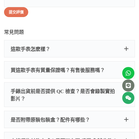
提交評價
常見問題
這款手表怎麽樣？
買這款手表有質量保證嗎？有售後服務嗎？
手錶出貨前是否提供 QC 檢查？是否會錄製實拍
影片？
非人
QC 品
為事故，免費維修三年
人為事故我們只收更換配件
是否附帶原裝包裝盒？配件有哪些？
質檢查
的費用，配件很便宜，大多數兩位數，貴一點也就一
兩百元人民幣
我們默認會提供普通盒子，如果需要原裝盒子可