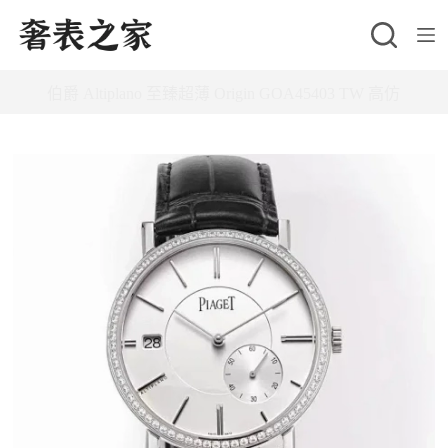
跳
至
主
伯爵 Altiplano 至臻超薄 Origin GOA45403 TW 高仿
要
內
容