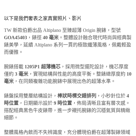
以下是我們奢表之家真實照片、影片
TW 新款伯爵出品 Altiplano 至臻超薄 Origin 腕錶，型號
GOA45403
，錶徑
40 毫米
。整體設計融合現代時尚與經典製
錶美學，延續 Altiplano 系列一貫的極致纖薄風格，佩戴輕盈
而優雅。
腕錶搭載
1205P1 超薄機芯
，採用微型擺陀設計，機芯厚度
僅約
3 毫米
，實現結構與性能的高度平衡。整錶總厚度約
10
毫米
，在同類複雜功能腕錶中展現出色的超薄水準。
錶盤採用雙層結構設計，
棒狀時標交錯排列
，小秒針位於
4
時位置
，日期顯示設於
9 時位置
，佈局清晰且富有層次感。
搭配經典黑色牛皮錶帶，進一步襯托腕錶的沉穩氣質與精緻
細節。
整體風格內斂而不失辨識度，充分體現伯爵在超薄製錶領域