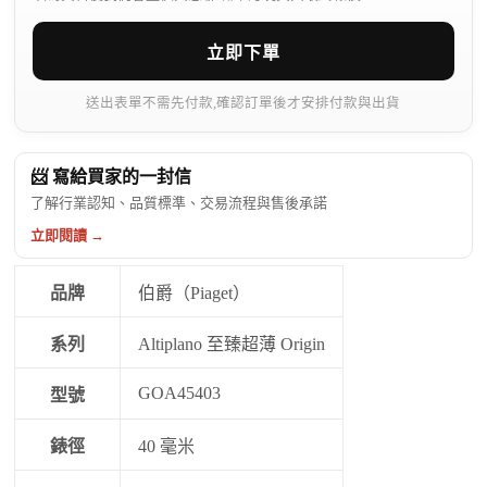
立即下單
送出表單不需先付款,確認訂單後才安排付款與出貨
📨 寫給買家的一封信
了解行業認知、品質標準、交易流程與售後承諾
立即閱讀 →
品牌
伯爵（Piaget）
系列
Altiplano 至臻超薄 Origin
GOA45403
型號
錶徑
40 毫米