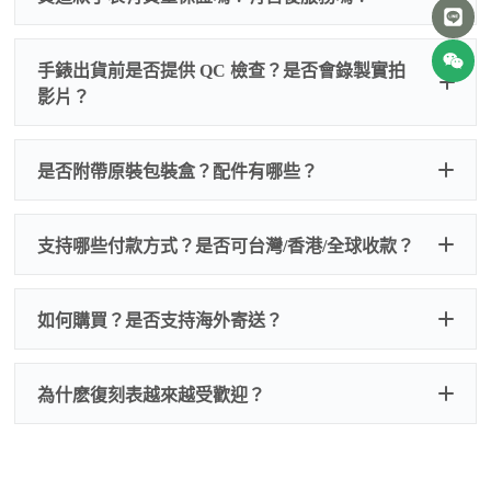
手錶出貨前是否提供 QC 檢查？是否會錄製實拍
影片？
非人
QC 品
為事故，免費維修三年
人為事故我們只收更換配件
是否附帶原裝包裝盒？配件有哪些？
質檢查
的費用，配件很便宜，大多數兩位數，貴一點也就一
兩百元人民幣
我們默認會提供普通盒子，如果需要原裝盒子可
支持哪些付款方式？是否可台灣/香港/全球收款？
以找我們搭配，選擇原裝盒子附屬配件：原裝盒
一、
外觀檢查
子、仿製發票、證書、禮袋等和原裝一致配件。
逐一確認錶殼、錶圈、錶盤、指針、玻璃、刻
如是鋼帶手錶會贈送拆錶帶工具。
度、錶帶等部位是否完好無瑕、貼合緊密。
如何購買？是否支持海外寄送？
我整理了原裝包裝盒子的照片，有需要點擊：
復
二、
機芯測試
刻手錶原裝盒子
檢查走時是否穩定、日差是否正常，加大搖動後
交易方式
注：部分原裝盒子需要加錢購買，價格也不貴。
為什麽復刻表越來越受歡迎？
是否有異音，再根據款式進行上弦與功能測試。
三、
功能確認
測試日期調校、計時按鍵、GMT 指針、夜光等所
有該款應具備的功能是否正常。