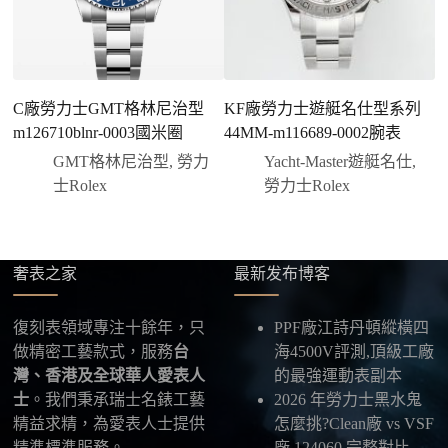
前或收到實拍照片後再支付
；也可以一次性全額
付款，我們會在原有價格基礎上盡量幫您爭取更
優惠的方案。部分地區可協助安排較安全的到付
方式，具體以當下說明為準。
C廠勞力士GMT格林尼治型
KF廠勞力士遊艇名仕型系列
勞
四、填寫收件資料與出貨
m126710blnr-0003國米圈
44MM-m116689-0002腕表
月
確認款式與付款後，把收件人姓名、地址及聯絡方式
發給我們，我們會為您選擇合適的物流公司，全程提
GMT格林尼治型
,
勞力
Yacht-Master遊艇名仕
,
供最新物流資訊與查件連結。
士Rolex
勞力士Rolex
五、海外寄送說明
本店支援寄送至香港、澳門、台灣、欧美以及其他海
奢表之家
最新发布博客
外地區
，運費會依照目的地與物流方案另行報價，客
服在出貨前會跟您確認清楚。
復刻表領域專注十餘年，只
PPF廠江詩丹頓縱橫四
最後：喜歡就別拖太久，有些熱門款現貨數量有
做精密工藝款式，服務
台
海4500V評測,頂級工廠
限，早一步確認，就能早一點戴上喜歡的腕錶。
灣、香港及全球華人愛表人
的最強運動表副本
士
。我們秉承瑞士名錶工藝
2026 年勞力士黑水鬼
精益求精，為愛表人士提供
怎麼挑?Clean廠 vs VSF
精準標準服務。
廠 124060 完整對比