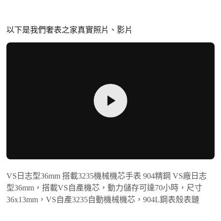
以下是我們奢表之家真實照片、影片
VS日志型36mm 搭載3235機械機芯手表 904精鋼 VS廠日志
型36mm，搭載VS自產機芯，動力儲存可達70小時，尺寸
36x13mm，VS自產3235自動機械機芯，904L鋼表殼表鏈