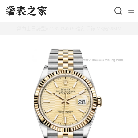
跳
至
主
勞力士日誌型m126233-0039復刻手錶 VS廠36MM
要
內
容