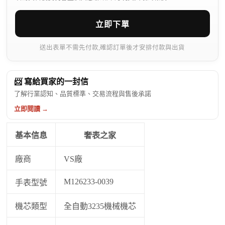
立即下單
送出表單不需先付款,確認訂單後才安排付款與出貨
📨 寫給買家的一封信
了解行業認知、品質標準、交易流程與售後承諾
立即閱讀 →
基本信息
奢表之家
廠商
VS廠
M126233-0039
手表型號
機芯類型
全自動3235機械機芯