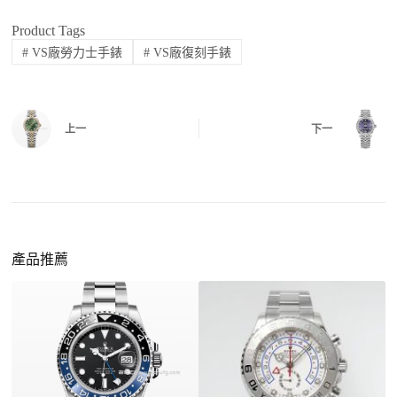
四、
實拍照片與影片
QC 完成後，我們會錄製
錶款實拍影片
與照片發
Product Tags
價格更親民
：以原裝價格的十分之一即可享受相
給您確認，確定沒有問題後才會安排出貨。
#
VS廠勞力士手錶
#
VS廠復刻手錶
同外觀與佩戴質感。
機芯技術進步
：部分復刻款的機芯動儲可達 72
小時以上，性能已超越許多普通品牌腕錶。
外觀精準度提升
：現代復刻工藝高度還原原裝細
上一
下一
https://www.zhufg.com/jianceliucheng/
節，外觀幾乎難以分辨。
一、聯繫客服專員
佩戴更無壓力
：無需承擔高價手錶的風險，更適
請先透過網站上的聯繫方式與我們取得聯繫，將您感
合日常通勤與旅行佩戴。
興趣的款式圖片、連結或產品資訊發給客服專員，我
們會先幫您確認版本與實際價格。
產品推薦
二、確認款式與價格
客服會與您確認品牌、尺寸、顏色、配件等細節，如
有現貨會直接幫您預留；若需要排單，我們也會事先
說明大約出貨時間。
三、安排付款方式
您可以選擇先付少量訂金預留貨品，餘款在出貨