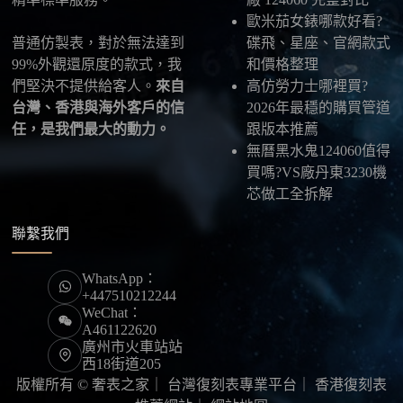
歐米茄女錶哪款好看?
普通仿製表，對於無法達到
碟飛、星座、官網款式
99%外觀還原度的款式，我
和價格整理
們堅決不提供給客人。
來自
高仿勞力士哪裡買?
台灣、香港與海外客戶的信
2026年最穩的購買管道
任，是我們最大的動力。
跟版本推薦
無曆黑水鬼124060值得
買嗎?VS廠丹東3230機
芯做工全拆解
聯繫我們
WhatsApp：
+447510212244
WeChat：
A461122620
廣州市火車站站
西18街道205
版權所有 © 奢表之家｜
台灣復刻表專業平台
｜
香港復刻表