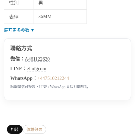
性別
男
36MM
表徑
展开更多参数 ▼
聯絡方式
微信：
A461122620
LINE：
zhufgcom
WhatsApp：
+447510212244
點擊微信可複製，LINE / WhatsApp 直接打開對話
相片
佩戴效果