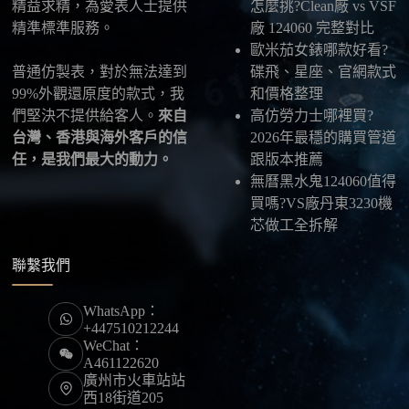
精益求精，為愛表人士提供
怎麼挑?Clean廠 vs VSF
最後：喜歡就別拖太久，有些熱門款現貨數量有
精準標準服務。
廠 124060 完整對比
限，早一步確認，就能早一點戴上喜歡的腕錶。
歐米茄女錶哪款好看?
普通仿製表，對於無法達到
碟飛、星座、官網款式
99%外觀還原度的款式，我
和價格整理
們堅決不提供給客人。
來自
高仿勞力士哪裡買?
台灣、香港與海外客戶的信
2026年最穩的購買管道
任，是我們最大的動力。
跟版本推薦
無曆黑水鬼124060值得
買嗎?VS廠丹東3230機
芯做工全拆解
聯繫我們
WhatsApp：
+447510212244
WeChat：
A461122620
廣州市火車站站
西18街道205