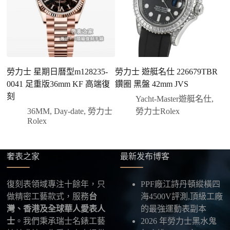
有現貨會直接幫您預留；若需要排單，我們也會事先
說明大約出貨時間。
三、安排付款方式
您可以選擇先付少量訂金預留貨品，餘款在出貨
前或收到實拍照片後再支付
；也可以一次性全額
勞力士 星期日曆型m128235-
勞力士 遊艇名仕 226679TBR
勞
付款，我們會在原有價格基礎上盡量幫您爭取更
0041 足重版36mm KF 高端復
鑽圈 黑盤 42mm JVS
刻
優惠的方案。部分地區可協助安排較安全的到付
刻
Yacht-Master遊艇名仕
,
方式，具體以當下說明為準。
36MM
,
Day-date
,
勞力士
勞力士Rolex
四、填寫收件資料與出貨
Rolex
確認款式與付款後，把收件人姓名、地址及聯絡方式
發給我們，我們會為您選擇合適的物流公司，全程提
供最新物流資訊與查件連結。
奢表之家
最新发布博客
五、海外寄送說明
復刻表領域專注十餘年，只
PPF廠江詩丹頓縱橫四
本店支援寄送至香港、澳門、台灣、欧美以及其他海
做精密工藝款式，服務
台
海4500V評測,頂級工廠
外地區
，運費會依照目的地與物流方案另行報價，客
灣、香港及全球華人愛表人
的最強運動表副本
服在出貨前會跟您確認清楚。
士
。我們秉承瑞士名錶工藝
2026 年勞力士黑水鬼