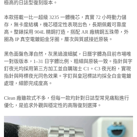
極高的日誌型復刻版本。
本款搭載一比一超級 3235 一體機芯，真實 72 小時動力儲
存，無卡度結構，機芯穩定性表現出色，長期佩戴可靠度
高。整錶採用 904L 精鋼打造，搭配 AR 廠精鋼五珠帶，外
圈為 IP 真空電鍍鉑金牙圈，層次與質感接近原裝。
黑色面盤色澤自然，灰黑過渡細膩，日曆字體為目前市場唯
一對版版本，1–31 日字體比例、粗細與原裝一致。指針與字
釘夜光均採用第三方加工並自購瑞士 C1 + C3 夜光粉，實現
指針與時標夜光同色效果。字釘與皇冠標誌均採全白金電鍍
處理，細節完成度高。
Clean 廠雖款式不多，但每一款均針對日誌型常見痛點進行
優化，是追求外觀與穩定性的高階復刻選擇。