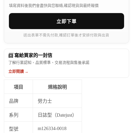
填寫資料後我們會盡快與您聯絡,確認現貨與最終報價
立即下單
送出表單不需先付款,確認訂單後才安排付款與出貨
📨 寫給買家的一封信
了解行業認知、品質標準、交易流程與售後承諾
立即閱讀 →
項目
規格說明
品牌
勞力士
系列
日誌型（Datejust）
m126334-0018
型號