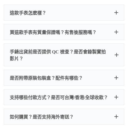
這款手表怎麽樣？
買這款手表有質量保證嗎？有售後服務嗎？
手錶出貨前是否提供 QC 檢查？是否會錄製實拍
影片？
非人
QC 品
為事故，免費維修三年
人為事故我們只收更換配件
是否附帶原裝包裝盒？配件有哪些？
質檢查
的費用，配件很便宜，大多數兩位數，貴一點也就一
兩百元人民幣
我們默認會提供普通盒子，如果需要原裝盒子可
支持哪些付款方式？是否可台灣/香港/全球收款？
以找我們搭配，選擇原裝盒子附屬配件：原裝盒
一、
外觀檢查
子、仿製發票、證書、禮袋等和原裝一致配件。
逐一確認錶殼、錶圈、錶盤、指針、玻璃、刻
如是鋼帶手錶會贈送拆錶帶工具。
度、錶帶等部位是否完好無瑕、貼合緊密。
如何購買？是否支持海外寄送？
我整理了原裝包裝盒子的照片，有需要點擊：
復
二、
機芯測試