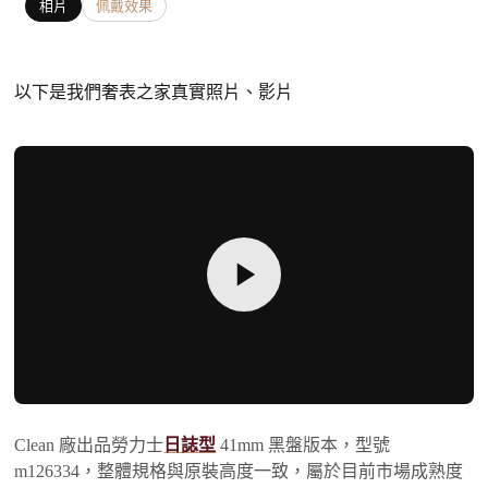
相片
佩戴效果
以下是我們奢表之家真實照片、影片
Clean 廠出品勞力士
日誌型
41mm 黑盤版本，型號
m126334，整體規格與原裝高度一致，屬於目前市場成熟度