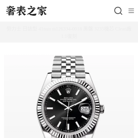
跳
至
主
勞力士 日誌型 41mm m126334-0018 黑盤 3235機芯 Clean廠
要
1:1復刻
內
容