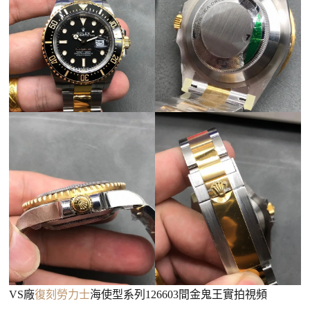
VS廠
復刻勞力士
海使型系列126603間金鬼王實拍視頻