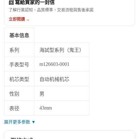
📨 寫給買家的一封信
了解行業認知、品質標準、交易流程與售後承諾
立即閱讀 →
基本信息
系列
海試型系列（鬼王）
m126603-0001
手表型号
机芯类型
自动机械机芯
性别
男
43mm
表径
展开更多参数 ▼