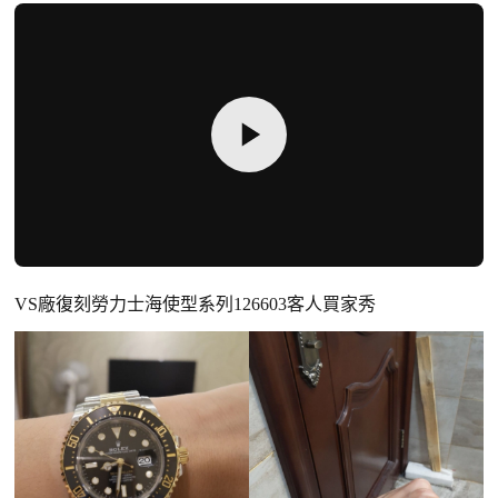
VS廠復刻勞力士海使型系列126603客人買家秀