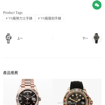
有該款應具備的功能是否正常。
四、
實拍照片與影片
QC 完成後，我們會錄製
錶款實拍影片
與照片發
Product Tags
價格更親民
：以原裝價格的十分之一即可享受相
給您確認，確定沒有問題後才會安排出貨。
#
VS廠勞力士手錶
#
VS廠復刻手錶
同外觀與佩戴質感。
機芯技術進步
：部分復刻款的機芯動儲可達 72
小時以上，性能已超越許多普通品牌腕錶。
外觀精準度提升
：現代復刻工藝高度還原原裝細
上一
下一
https://www.zhufg.com/jianceliucheng/
節，外觀幾乎難以分辨。
一、聯繫客服專員
佩戴更無壓力
：無需承擔高價手錶的風險，更適
請先透過網站上的聯繫方式與我們取得聯繫，將您感
合日常通勤與旅行佩戴。
興趣的款式圖片、連結或產品資訊發給客服專員，我
們會先幫您確認版本與實際價格。
產品推薦
二、確認款式與價格
客服會與您確認品牌、尺寸、顏色、配件等細節，如
有現貨會直接幫您預留；若需要排單，我們也會事先
說明大約出貨時間。
三、安排付款方式