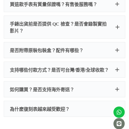
買這款手表有質量保證嗎？有售後服務嗎？
手錶出貨前是否提供 QC 檢查？是否會錄製實拍
影片？
非人
QC 品
為事故，免費維修三年
人為事故我們只收更換配件
是否附帶原裝包裝盒？配件有哪些？
質檢查
的費用，配件很便宜，大多數兩位數，貴一點也就一
兩百元人民幣
我們默認會提供普通盒子，如果需要原裝盒子可
支持哪些付款方式？是否可台灣/香港/全球收款？
以找我們搭配，選擇原裝盒子附屬配件：原裝盒
一、
外觀檢查
子、仿製發票、證書、禮袋等和原裝一致配件。
逐一確認錶殼、錶圈、錶盤、指針、玻璃、刻
如是鋼帶手錶會贈送拆錶帶工具。
度、錶帶等部位是否完好無瑕、貼合緊密。
如何購買？是否支持海外寄送？
我整理了原裝包裝盒子的照片，有需要點擊：
復
二、
機芯測試
刻手錶原裝盒子
檢查走時是否穩定、日差是否正常，加大搖動後
交易方式
注：部分原裝盒子需要加錢購買，價格也不貴。
為什麽復刻表越來越受歡迎？
是否有異音，再根據款式進行上弦與功能測試。
三、
功能確認
測試日期調校、計時按鍵、GMT 指針、夜光等所