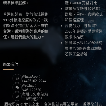
精準標準服務。
廠 124060 完整對比
歐米茄女錶哪款好看?
普通仿製表，對於無法達到
碟飛、星座、官網款式
99%外觀還原度的款式，我
和價格整理
們堅決不提供給客人。
來自
高仿勞力士哪裡買?
台灣、香港與海外客戶的信
2026年最穩的購買管道
任，是我們最大的動力。
跟版本推薦
無曆黑水鬼124060值得
買嗎?VS廠丹東3230機
芯做工全拆解
聯繫我們
WhatsApp：
+447510212244
WeChat：
A461122620
廣州市火車站站
西18街道205
版權所有 © 奢表之家｜
台灣復刻表專業平台
｜
香港復刻表