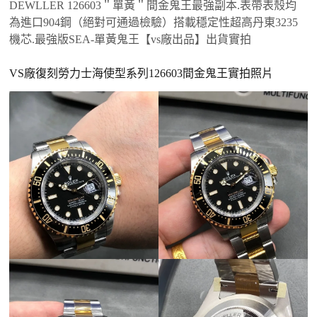
DEWLLER 126603＂單黃＂間金鬼王最強副本.表帶表殼均
為進口904鋼（絕對可通過檢驗）搭載穩定性超高丹東3235
機芯.最強版SEA-單黃鬼王【vs廠出品】出貨實拍
VS廠復刻勞力士海使型系列126603間金鬼王實拍照片