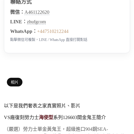
聯絡方式
微信：
A461122620
LINE：
zhufgcom
WhatsApp：
+447510212244
點擊微信可複製，LINE / WhatsApp 直接打開對話
相片
以下是我們奢表之家真實照片、影片
VS廠復刻勞力士
海使型
系列126603間金鬼王簡介
（嚴選）勞力士單金黃鬼王，超級進口904鋼SEA-