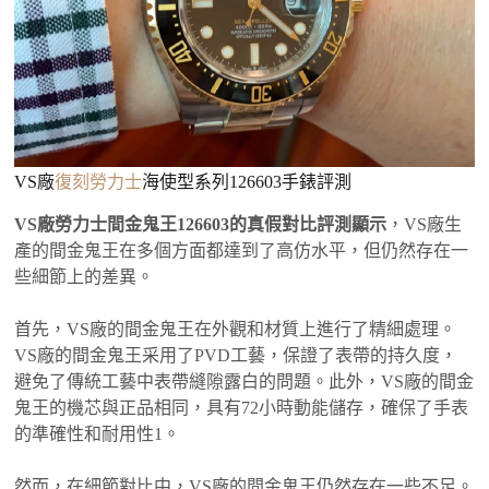
VS廠
復刻勞力士
海使型系列126603手錶評測
VS廠勞力士間金鬼王126603的真假對比評測顯示
，VS廠生
產的間金鬼王在多個方面都達到了高仿水平，但仍然存在一
些細節上的差異。‌
首先，VS廠的間金鬼王在外觀和材質上進行了精細處理。
VS廠的間金鬼王采用了PVD工藝，保證了表帶的持久度，
避免了傳統工藝中表帶縫隙露白的問題。此外，VS廠的間金
鬼王的機芯與正品相同，具有72小時動能儲存，確保了手表
的準確性和耐用性‌1。
然而，在細節對比中，VS廠的間金鬼王仍然存在一些不足。