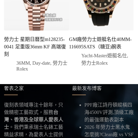
您可以選擇先付少量訂金預留貨品，餘款在出貨
前或收到實拍照片後再支付
；也可以一次性全額
付款，我們會在原有價格基礎上盡量幫您爭取更
優惠的方案。部分地區可協助安排較安全的到付
方式，具體以當下說明為準。
勞力士 星期日曆型m128235-
GM廠勞力士遊艇名仕40MM-
勞
四、填寫收件資料與出貨
0041 足重版36mm KF 高端復
116695SATS（糖豆)腕表
0
確認款式與付款後，把收件人姓名、地址及聯絡方式
刻
發給我們，我們會為您選擇合適的物流公司，全程提
Yacht-Master遊艇名仕
,
供最新物流資訊與查件連結。
36MM
,
Day-date
,
勞力士
勞力士Rolex
Rolex
五、海外寄送說明
本店支援寄送至香港、澳門、台灣、欧美以及其他海
奢表之家
最新发布博客
外地區
，運費會依照目的地與物流方案另行報價，客
服在出貨前會跟您確認清楚。
復刻表領域專注十餘年，只
PPF廠江詩丹頓縱橫四
做精密工藝款式，服務
台
海4500V評測,頂級工廠
最後：喜歡就別拖太久，有些熱門款現貨數量有
灣、香港及全球華人愛表人
的最強運動表副本
限，早一步確認，就能早一點戴上喜歡的腕錶。
士
。我們秉承瑞士名錶工藝
2026 年勞力士黑水鬼
精益求精，為愛表人士提供
怎麼挑?Clean廠 vs VSF