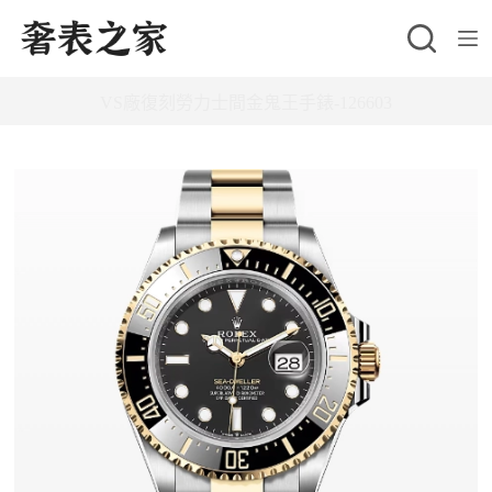
跳
至
主
VS廠復刻勞力士間金鬼王手錶-126603
要
內
容