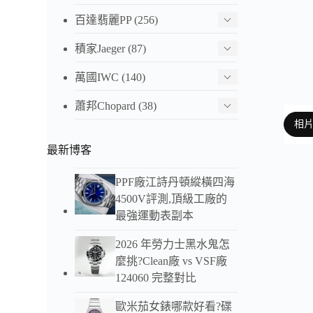
百達翡麗PP
(256)
積家Jaeger
(87)
萬國IWC
(140)
蕭邦Chopard
(38)
相
最新博客
PPF廠江詩丹頓縱橫四海
以下
4500V評測,頂級工廠的
最強運動表副本
2026 年勞力士黑水鬼怎
麼挑?Clean廠 vs VSF廠
124060 完整對比
歐米茄女錶哪款好看?碟