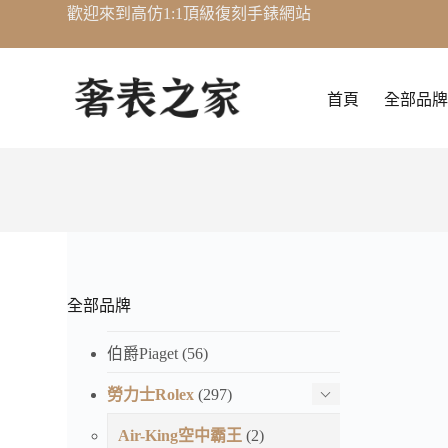
歡迎來到高仿1:1頂級復刻手錶網站
跳
至
主
要
首頁
全部品牌
內
容
全部品牌
伯爵Piaget
(56)
勞力士Rolex
(297)
Air-King空中霸王
(2)