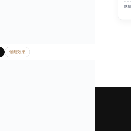
點擊
片
佩戴效果
是我們奢表之家真實照片、影片