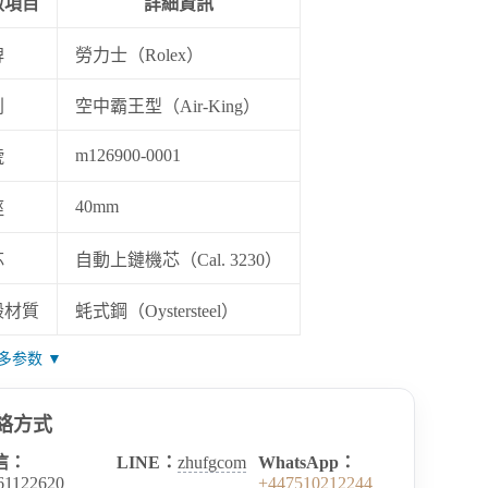
數項目
詳細資訊
牌
勞力士（Rolex）
列
空中霸王型（Air-King）
m126900-0001
號
40mm
徑
芯
自動上鏈機芯（Cal. 3230）
殼材質
蚝式鋼（Oystersteel）
多参数 ▼
絡方式
信：
LINE：
zhufgcom
WhatsApp：
61122620
+447510212244