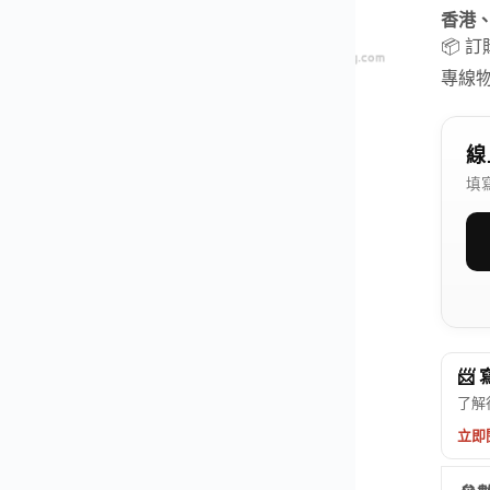
香港
📦 
專線
線
填
📨
了解
立即