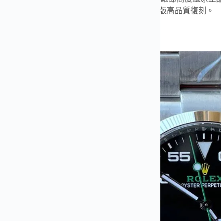
尺寸誤差精準至0.1mm，保證每一枚手錶皆為對版高品質復刻。
講究質感與品牌故事的您，盡顯低調奢華品味。