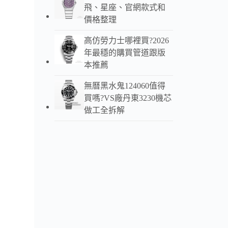
飛、星座、官網款式和
價格整理
高仿勞力士哪裡買?2026
年最穩的購買管道跟版
本推薦
無曆黑水鬼124060值得
買嗎?VS廠丹東3230機芯
做工全拆解
這款
錶盤
表殼