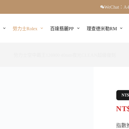
WeChat：A4
勞力士Rolex
百達翡麗PP
理查德米勒RM
勞力士空中霸王126900 40mm夜光CLEAN超級復刻
NT
NT$
指數