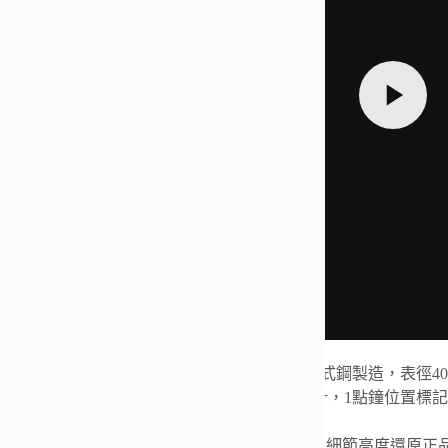
勞力士
空中霸王
型（Air-King）126900，採用蚝式鋼製造，
設有夜光3-6-9阿拉伯數字時標與醒目的綠色秒針，1點鐘位置標
新增護肩設計，整體風格更具運動感與力量感，細節高度還原正品