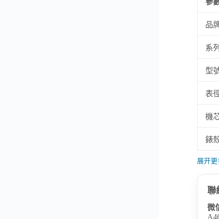
參
品
系
型
表
機
錶
展开更
聯
微
A4