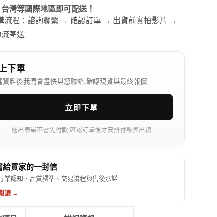
、台灣等國際地區即可配送！
訂購流程：諮詢聯繫 → 確認訂單 → 出貨前實拍影片 →
物流寄送
上下單
寫資料後我們會盡快與您聯絡,確認現貨與最終報價
立即下單
送出表單不需先付款,確認訂單後才安排付款與出貨
 寫給買家的一封信
行業認知、品質標準、交易流程與售後承諾
閱讀 →