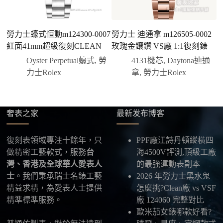
三、安排付款方式
您可以選擇先付少量訂金預留貨品，餘款在出貨
前或收到實拍照片後再支付
；也可以一次性全額
勞力士蠔式恒動m124300-0007
勞力士 迪通拿 m126505-0002
勞
付款，我們會在原有價格基礎上盡量幫您爭取更
紅面41mm超級復刻CLEAN
玫瑰金鑲鑽 VS廠 1:1復刻錶
優惠的方案。部分地區可協助安排較安全的到付
Oyster Perpetual蠔式
,
勞
4131機芯
,
Daytona迪通
方式，具體以當下說明為準。
力士Rolex
拿
,
勞力士Rolex
四、填寫收件資料與出貨
確認款式與付款後，把收件人姓名、地址及聯絡方式
發給我們，我們會為您選擇合適的物流公司，全程提
奢表之家
最新发布博客
供最新物流資訊與查件連結。
五、海外寄送說明
復刻表領域專注十餘年，只
PPF廠江詩丹頓縱橫四
本店支援寄送至香港、澳門、台灣、欧美以及其他海
做精密工藝款式，服務
台
海4500V評測,頂級工廠
外地區
，運費會依照目的地與物流方案另行報價，客
灣、香港及全球華人愛表人
的最強運動表副本
服在出貨前會跟您確認清楚。
士
。我們秉承瑞士名錶工藝
2026 年勞力士黑水鬼
精益求精，為愛表人士提供
怎麼挑?Clean廠 vs VSF
最後：喜歡就別拖太久，有些熱門款現貨數量有
精準標準服務。
廠 124060 完整對比
限，早一步確認，就能早一點戴上喜歡的腕錶。
歐米茄女錶哪款好看?