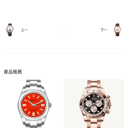
測試日期調校、計時按鍵、GMT 指針、夜光等所
有該款應具備的功能是否正常。
四、
實拍照片與影片
QC 完成後，我們會錄製
錶款實拍影片
與照片發
價格更親民
：以原裝價格的十分之一即可享受相
給您確認，確定沒有問題後才會安排出貨。
上一
下一
同外觀與佩戴質感。
機芯技術進步
：部分復刻款的機芯動儲可達 72
小時以上，性能已超越許多普通品牌腕錶。
外觀精準度提升
：現代復刻工藝高度還原原裝細
https://www.zhufg.com/jianceliucheng/
節，外觀幾乎難以分辨。
一、聯繫客服專員
佩戴更無壓力
：無需承擔高價手錶的風險，更適
請先透過網站上的聯繫方式與我們取得聯繫，將您感
產品推薦
合日常通勤與旅行佩戴。
興趣的款式圖片、連結或產品資訊發給客服專員，我
們會先幫您確認版本與實際價格。
二、確認款式與價格
客服會與您確認品牌、尺寸、顏色、配件等細節，如
有現貨會直接幫您預留；若需要排單，我們也會事先
說明大約出貨時間。