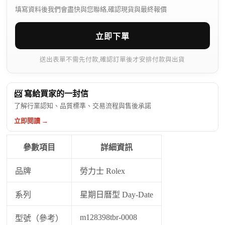
填寫資料後我們會盡快與您聯絡,確認現貨與最終報價
立即下單
送出表單不需先付款,確認訂單後才安排付款與出貨
📨 寫給買家的一封信
了解行業認知、品質標準、交易流程與售後承諾
立即閱讀 →
參數項目
詳細資訊
品牌
勞力士 Rolex
系列
星期日曆型 Day-Date
m128398tbr-0008
型號（參考）