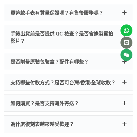
買這款手表有質量保證嗎？有售後服務嗎？
手錶出貨前是否提供 QC 檢查？是否會錄製實拍
影片？
非人
QC 品
為事故，免費維修三年
人為事故我們只收更換配件
是否附帶原裝包裝盒？配件有哪些？
質檢查
的費用，配件很便宜，大多數兩位數，貴一點也就一
兩百元人民幣
我們默認會提供普通盒子，如果需要原裝盒子可
支持哪些付款方式？是否可台灣/香港/全球收款？
以找我們搭配，選擇原裝盒子附屬配件：原裝盒
一、
外觀檢查
子、仿製發票、證書、禮袋等和原裝一致配件。
逐一確認錶殼、錶圈、錶盤、指針、玻璃、刻
如是鋼帶手錶會贈送拆錶帶工具。
度、錶帶等部位是否完好無瑕、貼合緊密。
如何購買？是否支持海外寄送？
我整理了原裝包裝盒子的照片，有需要點擊：
復
二、
機芯測試
刻手錶原裝盒子
檢查走時是否穩定、日差是否正常，加大搖動後
交易方式
注：部分原裝盒子需要加錢購買，價格也不貴。
為什麽復刻表越來越受歡迎？
是否有異音，再根據款式進行上弦與功能測試。
三、
功能確認