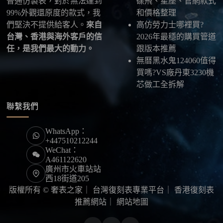
普通仿製表，對於無法達到
碟飛、星座、官網款式
99%外觀還原度的款式，我
和價格整理
們堅決不提供給客人。
來自
高仿勞力士哪裡買?
台灣、香港與海外客戶的信
2026年最穩的購買管道
任，是我們最大的動力。
跟版本推薦
無曆黑水鬼124060值得
買嗎?VS廠丹東3230機
芯做工全拆解
聯繫我們
WhatsApp：
+447510212244
WeChat：
A461122620
廣州市火車站站
西18街道205
版權所有 © 奢表之家｜
台灣復刻表專業平台
｜
香港復刻表
推薦網站
｜
網站地圖