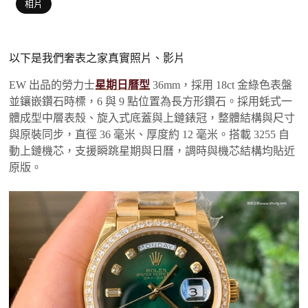
相片
以下是我們奢表之家真實照片、影片
EW 出品的勞力士
星期日曆型
36mm，採用 18ct 金綠色表盤
並鑲嵌鑽石時標，6 與 9 點位置為長方形鑽石。採用蚝式一
體成型中層表殼、旋入式底蓋與上鏈錶冠，整體結構與尺寸
與原裝同步，直徑 36 毫米、厚度約 12 毫米。搭載 3255 自
動上鏈機芯，支援瞬跳星期與日曆，調時與機芯結構均貼近
原版。