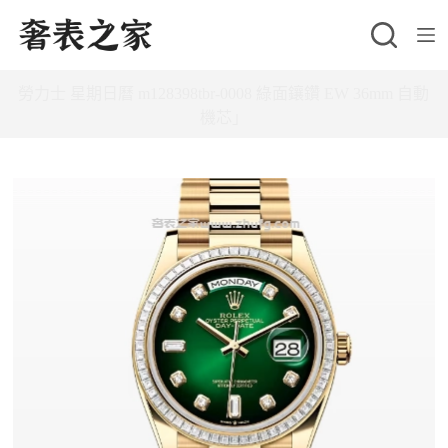
跳
至
主
勞力士 星期日曆 m128398tbr-0008 綠面鑲鑽 EW 36mm 自動
要
機芯」
內
容