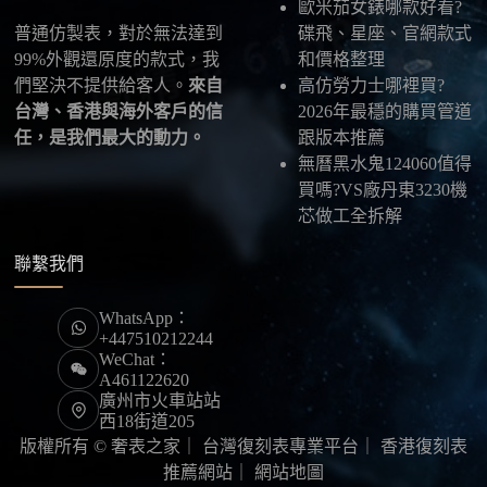
歐米茄女錶哪款好看?
最後：喜歡就別拖太久，有些熱門款現貨數量有
普通仿製表，對於無法達到
碟飛、星座、官網款式
限，早一步確認，就能早一點戴上喜歡的腕錶。
99%外觀還原度的款式，我
和價格整理
們堅決不提供給客人。
來自
高仿勞力士哪裡買?
台灣、香港與海外客戶的信
2026年最穩的購買管道
任，是我們最大的動力。
跟版本推薦
無曆黑水鬼124060值得
買嗎?VS廠丹東3230機
芯做工全拆解
聯繫我們
WhatsApp：
+447510212244
WeChat：
A461122620
廣州市火車站站
西18街道205
版權所有 © 奢表之家｜
台灣復刻表專業平台
｜
香港復刻表
推薦網站
｜
網站地圖