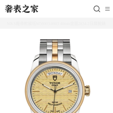
跳
至
主
MKS廠帝舵骏珏M56003-0003 40mm金面2834-2日曆腕錶
要
內
容