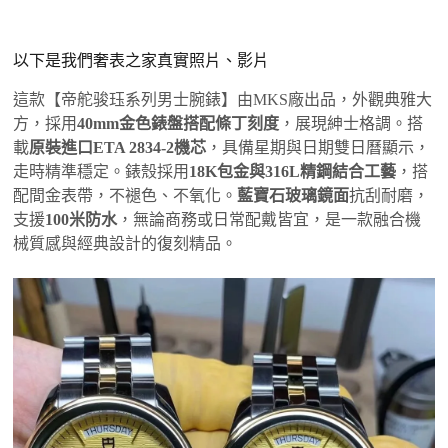
以下是我們奢表之家真實照片、影片
這款【帝舵骏珏系列男士腕錶】由MKS廠出品，外觀典雅大
方，採用
40mm金色錶盤搭配條丁刻度
，展現紳士格調。搭
載
原裝進口ETA 2834-2機芯
，具備星期與日期雙日曆顯示，
走時精準穩定。錶殼採用
18K包金與316L精鋼結合工藝
，搭
配間金表帶，不褪色、不氧化。
藍寶石玻璃鏡面
抗刮耐磨，
支援
100米防水
，無論商務或日常配戴皆宜，是一款融合機
械質感與經典設計的復刻精品。