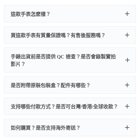
這款手表怎麽樣？
買這款手表有質量保證嗎？有售後服務嗎？
手錶出貨前是否提供 QC 檢查？是否會錄製實拍
影片？
非人
QC 品
為事故，免費維修三年
人為事故我們只收更換配件
是否附帶原裝包裝盒？配件有哪些？
質檢查
的費用，配件很便宜，大多數兩位數，貴一點也就一
兩百元人民幣
我們默認會提供普通盒子，如果需要原裝盒子可
支持哪些付款方式？是否可台灣/香港/全球收款？
以找我們搭配，選擇原裝盒子附屬配件：原裝盒
一、
外觀檢查
子、仿製發票、證書、禮袋等和原裝一致配件。
逐一確認錶殼、錶圈、錶盤、指針、玻璃、刻
如是鋼帶手錶會贈送拆錶帶工具。
度、錶帶等部位是否完好無瑕、貼合緊密。
如何購買？是否支持海外寄送？
我整理了原裝包裝盒子的照片，有需要點擊：
復
二、
機芯測試