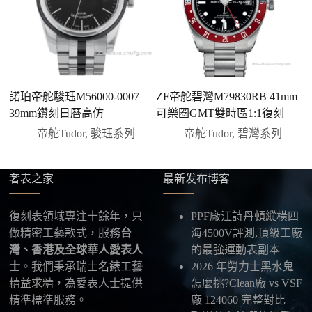
有現貨會直接幫您預留；若需要排單，我們也會事先
說明大約出貨時間。
三、安排付款方式
您可以選擇先付少量訂金預留貨品，餘款在出貨
前或收到實拍照片後再支付
；也可以一次性全額
諾珀帝舵駿珏M56000-0007
ZF帝舵碧灣M79830RB 41mm
帝
付款，我們會在原有價格基礎上盡量幫您爭取更
39mm鑽刻日曆高仿
可樂圈GMT雙時區1:1復刻
藍
優惠的方案。部分地區可協助安排較安全的到付
帝舵Tudor
,
骏珏系列
帝舵Tudor
,
碧灣系列
方式，具體以當下說明為準。
四、填寫收件資料與出貨
確認款式與付款後，把收件人姓名、地址及聯絡方式
奢表之家
最新发布博客
發給我們，我們會為您選擇合適的物流公司，全程提
供最新物流資訊與查件連結。
復刻表領域專注十餘年，只
PPF廠江詩丹頓縱橫四
做精密工藝款式，服務
台
海4500V評測,頂級工廠
五、海外寄送說明
灣、香港及全球華人愛表人
的最強運動表副本
本店支援寄送至香港、澳門、台灣、欧美以及其他海
士
。我們秉承瑞士名錶工藝
2026 年勞力士黑水鬼
外地區
，運費會依照目的地與物流方案另行報價，客
精益求精，為愛表人士提供
怎麼挑?Clean廠 vs VSF
服在出貨前會跟您確認清楚。
精準標準服務。
廠 124060 完整對比