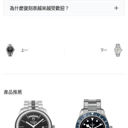
刻手錶原裝盒子
檢查走時是否穩定、日差是否正常，加大搖動後
交易方式
注：部分原裝盒子需要加錢購買，價格也不貴。
為什麽復刻表越來越受歡迎？
是否有異音，再根據款式進行上弦與功能測試。
三、
功能確認
測試日期調校、計時按鍵、GMT 指針、夜光等所
有該款應具備的功能是否正常。
四、
實拍照片與影片
QC 完成後，我們會錄製
錶款實拍影片
與照片發
價格更親民
：以原裝價格的十分之一即可享受相
給您確認，確定沒有問題後才會安排出貨。
上一
下一
同外觀與佩戴質感。
機芯技術進步
：部分復刻款的機芯動儲可達 72
小時以上，性能已超越許多普通品牌腕錶。
外觀精準度提升
：現代復刻工藝高度還原原裝細
https://www.zhufg.com/jianceliucheng/
節，外觀幾乎難以分辨。
一、聯繫客服專員
佩戴更無壓力
：無需承擔高價手錶的風險，更適
請先透過網站上的聯繫方式與我們取得聯繫，將您感
產品推薦
合日常通勤與旅行佩戴。
興趣的款式圖片、連結或產品資訊發給客服專員，我
們會先幫您確認版本與實際價格。
二、確認款式與價格
客服會與您確認品牌、尺寸、顏色、配件等細節，如