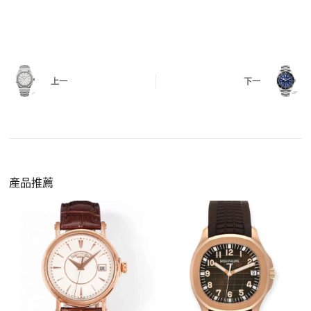
測試日期調校、計時按鍵、GMT 指針、夜光等所
有該款應具備的功能是否正常。
四、
實拍照片與影片
QC 完成後，我們會錄製
錶款實拍影片
與照片發
價格更親民
：以原裝價格的十分之一即可享受相
給您確認，確定沒有問題後才會安排出貨。
上一
下一
同外觀與佩戴質感。
機芯技術進步
：部分復刻款的機芯動儲可達 72
小時以上，性能已超越許多普通品牌腕錶。
外觀精準度提升
：現代復刻工藝高度還原原裝細
https://www.zhufg.com/jianceliucheng/
節，外觀幾乎難以分辨。
一、聯繫客服專員
佩戴更無壓力
：無需承擔高價手錶的風險，更適
請先透過網站上的聯繫方式與我們取得聯繫，將您感
產品推薦
合日常通勤與旅行佩戴。
興趣的款式圖片、連結或產品資訊發給客服專員，我
們會先幫您確認版本與實際價格。
二、確認款式與價格
客服會與您確認品牌、尺寸、顏色、配件等細節，如
有現貨會直接幫您預留；若需要排單，我們也會事先
說明大約出貨時間。