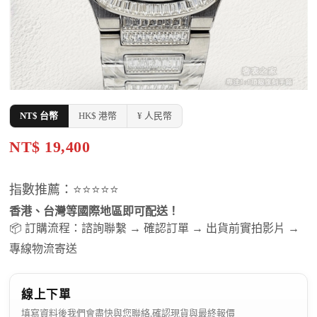
NT$ 台幣
HK$ 港幣
¥ 人民幣
NT$ 19,400
指數推薦：⭐⭐⭐⭐⭐
香港、台灣等國際地區即可配送！
📦 訂購流程：諮詢聯繫 → 確認訂單 → 出貨前實拍影片 →
專線物流寄送
線上下單
填寫資料後我們會盡快與您聯絡,確認現貨與最終報價