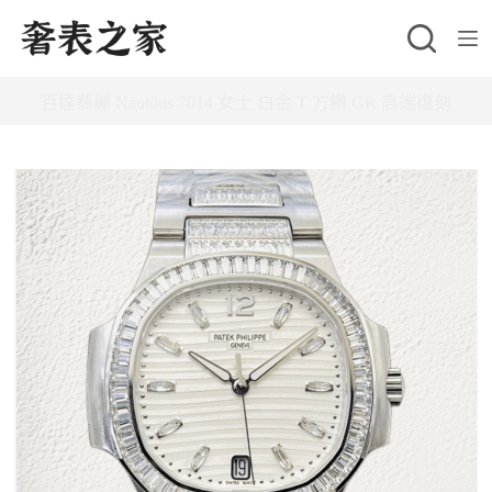
跳
至
主
百達翡麗 Nautilus 7014 女士 白金 T 方鑽 GR 高端復刻
要
內
容