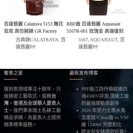
三、安排付款方式
您可以選擇先付少量訂金預留貨品，餘款在出貨
前或收到實拍照片後再支付
；也可以一次性全額
百達翡麗 Calatrava 5153 雕花
BBF廠 百達翡麗 Aquanaut
百
付款，我們會在原有價格基礎上盡量幫您爭取更
官底 高仿腕錶 GR Factory
5167R-001 玫瑰金 高端復刻
鑲
優惠的方案。部分地區可協助安排較安全的到付
3
古典錶CALATRAVA
,
百
5167
,
AQUANAUT
,
百
方式，具體以當下說明為準。
達翡麗PP
達翡麗PP
四、填寫收件資料與出貨
確認款式與付款後，把收件人姓名、地址及聯絡方式
發給我們，我們會為您選擇合適的物流公司，全程提
供最新物流資訊與查件連結。
奢表之家
最新发布博客
五、海外寄送說明
復刻表領域專注十餘年，只
PPF廠江詩丹頓縱橫四
本店支援寄送至香港、澳門、台灣、欧美以及其他海
做精密工藝款式，服務
台
海4500V評測,頂級工廠
外地區
，運費會依照目的地與物流方案另行報價，客
灣、香港及全球華人愛表人
的最強運動表副本
服在出貨前會跟您確認清楚。
士
。我們秉承瑞士名錶工藝
2026 年勞力士黑水鬼
精益求精，為愛表人士提供
怎麼挑?Clean廠 vs VSF
最後：喜歡就別拖太久，有些熱門款現貨數量有
精準標準服務。
廠 124060 完整對比
限，早一步確認，就能早一點戴上喜歡的腕錶。
歐米茄女錶哪款好看?