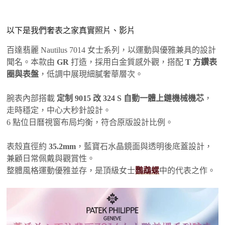
以下是我們奢表之家真實照片、影片
百達翡麗 Nautilus 7014 女士系列，以運動與優雅兼具的設計
聞名。本款由
GR
打造，採用白金質感外觀，搭配
T 方鑽表
圈與表盤
，低調中展現細膩奢華層次。
腕表內部搭載
定制 9015 改 324 S 自動一體上鏈機械機芯
，
走時穩定，中心大秒針設計。
6 點位日曆視窗布局均衡，符合原版設計比例。
表殼直徑約
35.2mm
，藍寶石水晶鏡面與透明後底蓋設計，
兼顧日常佩戴與觀賞性。
整體風格運動優雅並存，是頂級女士
鸚鵡螺
中的代表之作。