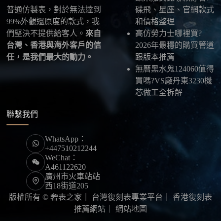
普通仿製表，對於無法達到
碟飛、星座、官網款式
99%外觀還原度的款式，我
和價格整理
們堅決不提供給客人。
來自
高仿勞力士哪裡買?
台灣、香港與海外客戶的信
2026年最穩的購買管道
任，是我們最大的動力。
跟版本推薦
無曆黑水鬼124060值得
買嗎?VS廠丹東3230機
芯做工全拆解
聯繫我們
WhatsApp：
+447510212244
WeChat：
A461122620
廣州市火車站站
西18街道205
版權所有 © 奢表之家｜
台灣復刻表專業平台
｜
香港復刻表
推薦網站
｜
網站地圖