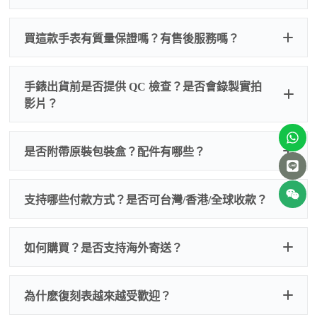
買這款手表有質量保證嗎？有售後服務嗎？
手錶出貨前是否提供 QC 檢查？是否會錄製實拍
影片？
非人
QC 品
為事故，免費維修三年
人為事故我們只收更換配件
是否附帶原裝包裝盒？配件有哪些？
質檢查
的費用，配件很便宜，大多數兩位數，貴一點也就一
兩百元人民幣
我們默認會提供普通盒子，如果需要原裝盒子可
支持哪些付款方式？是否可台灣/香港/全球收款？
以找我們搭配，選擇原裝盒子附屬配件：原裝盒
一、
外觀檢查
子、仿製發票、證書、禮袋等和原裝一致配件。
逐一確認錶殼、錶圈、錶盤、指針、玻璃、刻
如是鋼帶手錶會贈送拆錶帶工具。
度、錶帶等部位是否完好無瑕、貼合緊密。
如何購買？是否支持海外寄送？
我整理了原裝包裝盒子的照片，有需要點擊：
復
二、
機芯測試
刻手錶原裝盒子
檢查走時是否穩定、日差是否正常，加大搖動後
交易方式
注：部分原裝盒子需要加錢購買，價格也不貴。
為什麽復刻表越來越受歡迎？
是否有異音，再根據款式進行上弦與功能測試。
三、
功能確認