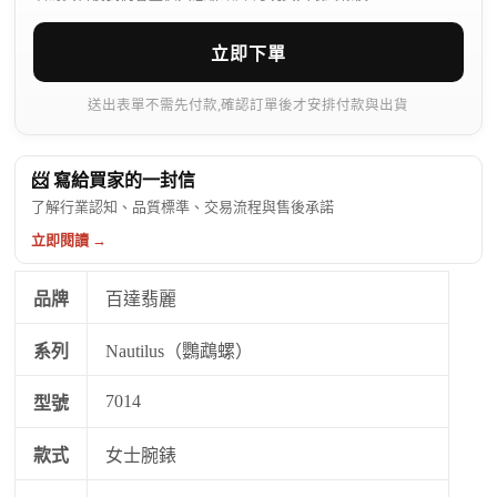
立即下單
送出表單不需先付款,確認訂單後才安排付款與出貨
📨 寫給買家的一封信
了解行業認知、品質標準、交易流程與售後承諾
立即閱讀 →
品牌
百達翡麗
系列
Nautilus（鸚鵡螺）
7014
型號
款式
女士腕錶