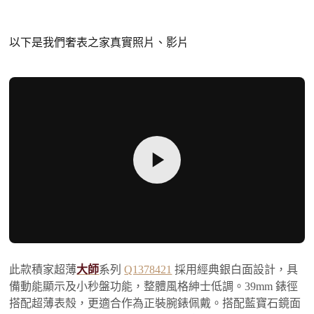
以下是我們奢表之家真實照片、影片
此款積家超薄
大師
系列
Q1378421
採用經典銀白面設計，具
備動能顯示及小秒盤功能，整體風格紳士低調。39mm 錶徑
搭配超薄表殼，更適合作為正裝腕錶佩戴。搭配藍寶石鏡面