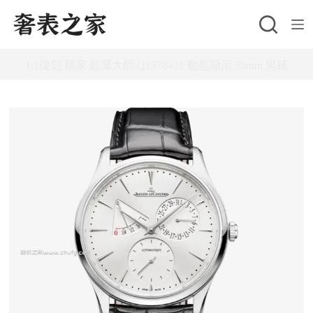
跳
至
主
1:1復刻 積家 超薄大師 Q1378421 動能顯示 39mm 男錶
要
內
容