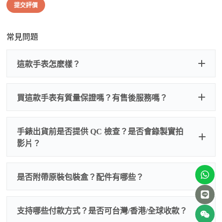
提交評價
常見問題
這款手表怎麽樣？
買這款手表有質量保證嗎？有售後服務嗎？
手錶出貨前是否提供 QC 檢查？是否會錄製實拍
影片？
非人
QC 品
為事故，免費維修三年
人為事故我們只收更換配件
是否附帶原裝包裝盒？配件有哪些？
質檢查
的費用，配件很便宜，大多數兩位數，貴一點也就一
兩百元人民幣
我們默認會提供普通盒子，如果需要原裝盒子可
支持哪些付款方式？是否可台灣/香港/全球收款？
以找我們搭配，選擇原裝盒子附屬配件：原裝盒
一、
外觀檢查