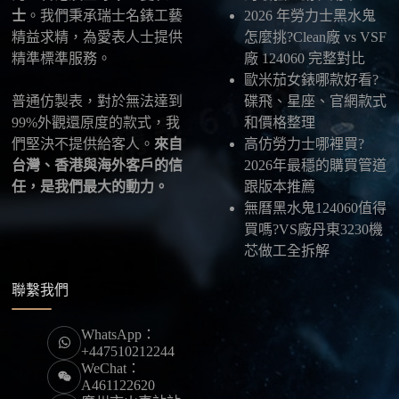
本店支援寄送至香港、澳門、台灣、欧美以及其他海
士
。我們秉承瑞士名錶工藝
2026 年勞力士黑水鬼
外地區
，運費會依照目的地與物流方案另行報價，客
精益求精，為愛表人士提供
怎麼挑?Clean廠 vs VSF
服在出貨前會跟您確認清楚。
精準標準服務。
廠 124060 完整對比
歐米茄女錶哪款好看?
最後：喜歡就別拖太久，有些熱門款現貨數量有
普通仿製表，對於無法達到
碟飛、星座、官網款式
限，早一步確認，就能早一點戴上喜歡的腕錶。
99%外觀還原度的款式，我
和價格整理
們堅決不提供給客人。
來自
高仿勞力士哪裡買?
台灣、香港與海外客戶的信
2026年最穩的購買管道
任，是我們最大的動力。
跟版本推薦
無曆黑水鬼124060值得
買嗎?VS廠丹東3230機
芯做工全拆解
聯繫我們
WhatsApp：
+447510212244
WeChat：
A461122620