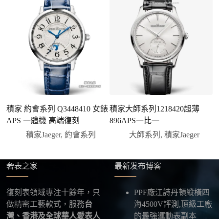
二、確認款式與價格
客服會與您確認品牌、尺寸、顏色、配件等細節，如
有現貨會直接幫您預留；若需要排單，我們也會事先
說明大約出貨時間。
三、安排付款方式
您可以選擇先付少量訂金預留貨品，餘款在出貨
前或收到實拍照片後再支付
；也可以一次性全額
積家 約會系列 Q3448410 女錶
積家大師系列1218420超薄
積
付款，我們會在原有價格基礎上盡量幫您爭取更
APS 一體機 高端復刻
896APS一比一
優惠的方案。部分地區可協助安排較安全的到付
積家Jaeger
,
約會系列
大師系列
,
積家Jaeger
方式，具體以當下說明為準。
四、填寫收件資料與出貨
確認款式與付款後，把收件人姓名、地址及聯絡方式
奢表之家
最新发布博客
發給我們，我們會為您選擇合適的物流公司，全程提
供最新物流資訊與查件連結。
復刻表領域專注十餘年，只
PPF廠江詩丹頓縱橫四
做精密工藝款式，服務
台
海4500V評測,頂級工廠
五、海外寄送說明
灣、香港及全球華人愛表人
的最強運動表副本