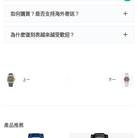
子、仿製發票、證書、禮袋等和原裝一致配件。
逐一確認錶殼、錶圈、錶盤、指針、玻璃、刻
如是鋼帶手錶會贈送拆錶帶工具。
度、錶帶等部位是否完好無瑕、貼合緊密。
如何購買？是否支持海外寄送？
我整理了原裝包裝盒子的照片，有需要點擊：
復
二、
機芯測試
刻手錶原裝盒子
檢查走時是否穩定、日差是否正常，加大搖動後
交易方式
注：部分原裝盒子需要加錢購買，價格也不貴。
為什麽復刻表越來越受歡迎？
是否有異音，再根據款式進行上弦與功能測試。
三、
功能確認
測試日期調校、計時按鍵、GMT 指針、夜光等所
有該款應具備的功能是否正常。
四、
實拍照片與影片
QC 完成後，我們會錄製
錶款實拍影片
與照片發
價格更親民
：以原裝價格的十分之一即可享受相
給您確認，確定沒有問題後才會安排出貨。
上一
下一
同外觀與佩戴質感。
機芯技術進步
：部分復刻款的機芯動儲可達 72
小時以上，性能已超越許多普通品牌腕錶。
外觀精準度提升
：現代復刻工藝高度還原原裝細
https://www.zhufg.com/jianceliucheng/
節，外觀幾乎難以分辨。
一、聯繫客服專員
佩戴更無壓力
：無需承擔高價手錶的風險，更適
請先透過網站上的聯繫方式與我們取得聯繫，將您感
產品推薦
合日常通勤與旅行佩戴。
興趣的款式圖片、連結或產品資訊發給客服專員，我
們會先幫您確認版本與實際價格。