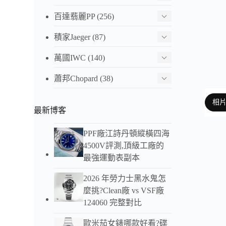
百達翡麗PP
(256)
積家Jaeger
(87)
萬國IWC
(140)
蕭邦Chopard
(38)
相
最新博客
PPF廠江詩丹頓縱橫四海
4500V評測,頂級工廠的
以下
最強運動表副本
2026 年勞力士黑水鬼怎
麼挑?Clean廠 vs VSF廠
124060 完整對比
歐米茄女錶哪款好看?碟