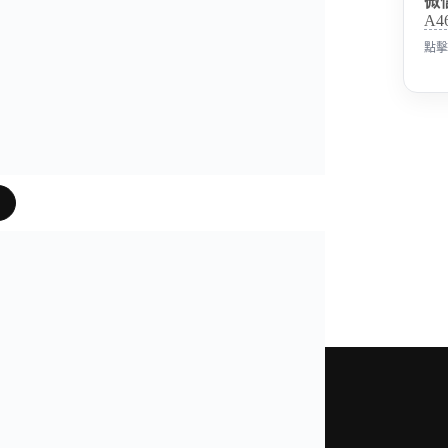
微
A4
點擊
片
是我們奢表之家真實照片、影片