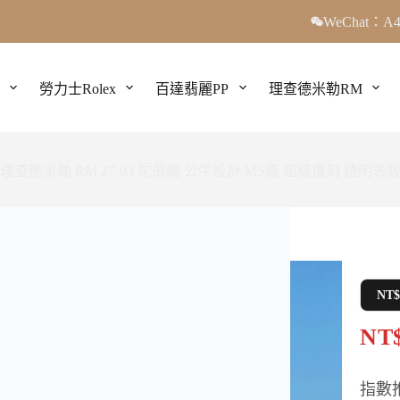
WeChat：A4
勞力士Rolex
百達翡麗PP
理查德米勒RM
理查德米勒 RM 27-03 陀飛輪 公牛設計 MS廠 超級復刻 透明表
NT
NT$
指數