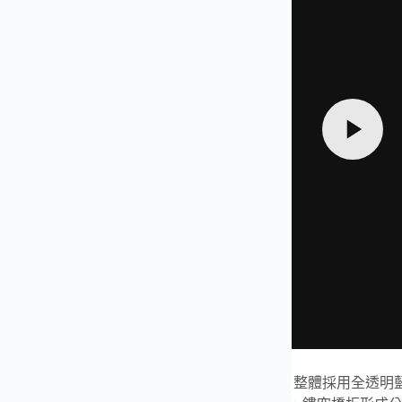
德米勒 RM 27-03 陀飛輪腕錶，MS廠精心打造。整體採用