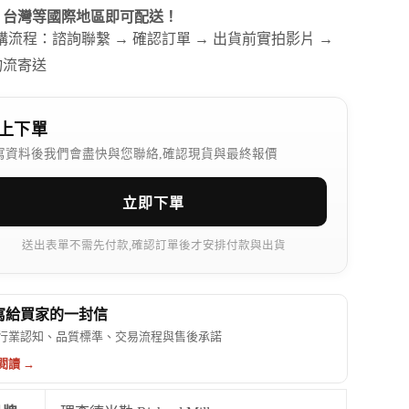
、台灣等國際地區即可配送！
訂購流程：諮詢聯繫 → 確認訂單 → 出貨前實拍影片 →
物流寄送
上下單
寫資料後我們會盡快與您聯絡,確認現貨與最終報價
立即下單
送出表單不需先付款,確認訂單後才安排付款與出貨
 寫給買家的一封信
行業認知、品質標準、交易流程與售後承諾
閱讀 →