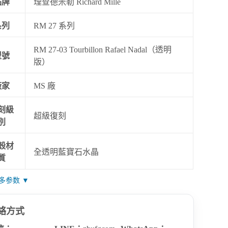
品牌
理查德米勒 Richard Mille
系列
RM 27 系列
RM 27-03 Tourbillon Rafael Nadal（透明
型號
版）
廠家
MS 廠
刻級
超級復刻
別
殼材
全透明藍寶石水晶
質
多参数 ▼
絡方式