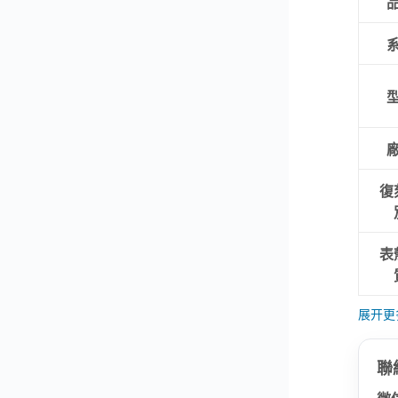
復
表
展开更
聯