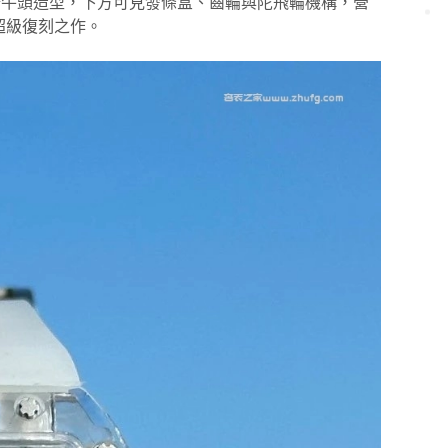
板形成公牛頭造型，下方可見發條盒、齒輪與陀飛輪機構，營
超級復刻之作。