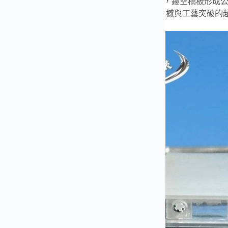
盤面靈感源於西班牙鬥牛（Spanish Matador），鏤空橋
強烈的機械感與藝術張力。這是一款兼具視覺震撼與工藝突破的