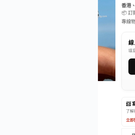
香港
📦 
專線
線
填
📨
了解
立即