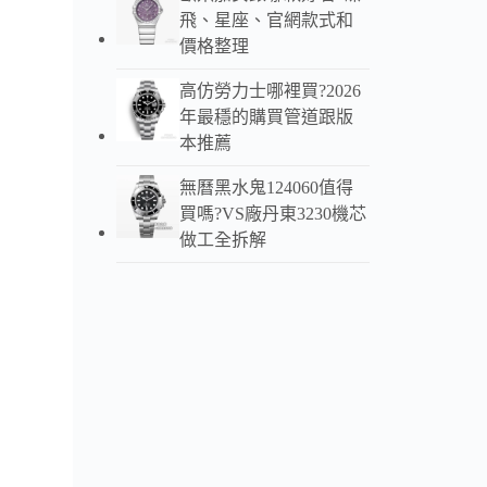
飛、星座、官網款式和
價格整理
高仿勞力士哪裡買?2026
年最穩的購買管道跟版
本推薦
無曆黑水鬼124060值得
買嗎?VS廠丹東3230機芯
做工全拆解
理查