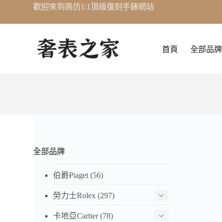
歡迎來到高仿1:1頂級復刻手錶網站
跳
至
主
要
首頁
全部品牌
內
容
全部品牌
伯爵Piaget
(56)
勞力士Rolex
(297)
卡地亞Cartier
(78)