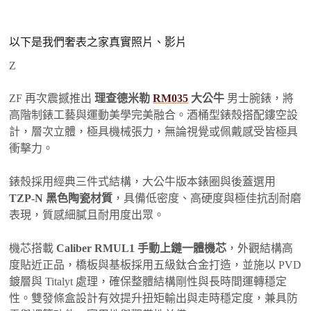
以下是我們奢表之家真實照片、影片
Z
ZF 再次震撼推出
理查德米勒
RM035
大公牛
男士腕錶，將
高階制錶工藝與運動美學完美融合。酒桶型錶殼搭配鏤空設
計，層次立體，極具機械張力，無論視覺或佩戴感受皆極具
衝擊力。
錶殼採用經典三件式結構，大公牛版本錶圈與後蓋選用
TZP-N 黑色陶瓷材質
，具備低密度、高硬度與極佳抗刮耐磨
表現，質感細膩且耐用度出眾。
機芯搭載
Caliber RMUL1 手動上鏈一體機芯
，外觀結構高
度貼近正品，橋板與基板採用五級鈦合金打造，並施以 PVD
鍍層與 Titalyt 處理，確保整體結構剛性與長時間運轉穩定
性。雙發條盒設計有效提升扭矩輸出與走時穩定度，兼具防