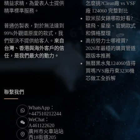
精益求精，為愛表人士提供
怎麼挑?Clean廠 vs VSF
精準標準服務。
廠 124060 完整對比
最後：喜歡就別拖太久，有些熱門款現貨數量有
歐米茄女錶哪款好看?
限，早一步確認，就能早一點戴上喜歡的腕錶。
普通仿製表，對於無法達到
碟飛、星座、官網款式
99%外觀還原度的款式，我
和價格整理
們堅決不提供給客人。
來自
高仿勞力士哪裡買?
台灣、香港與海外客戶的信
2026年最穩的購買管道
任，是我們最大的動力。
跟版本推薦
無曆黑水鬼124060值得
買嗎?VS廠丹東3230機
芯做工全拆解
聯繫我們
WhatsApp：
+447510212244
WeChat：
A461122620
廣州市火車站站
西18街道205