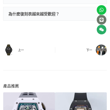
我整理了原裝包裝盒子的照片，有需要點擊：
復
二、
機芯測試
刻手錶原裝盒子
檢查走時是否穩定、日差是否正常，加大搖動後
交易方式
注：部分原裝盒子需要加錢購買，價格也不貴。
為什麽復刻表越來越受歡迎？
是否有異音，再根據款式進行上弦與功能測試。
三、
功能確認
測試日期調校、計時按鍵、GMT 指針、夜光等所
有該款應具備的功能是否正常。
四、
實拍照片與影片
QC 完成後，我們會錄製
錶款實拍影片
與照片發
價格更親民
：以原裝價格的十分之一即可享受相
給您確認，確定沒有問題後才會安排出貨。
上一
下一
同外觀與佩戴質感。
機芯技術進步
：部分復刻款的機芯動儲可達 72
小時以上，性能已超越許多普通品牌腕錶。
外觀精準度提升
：現代復刻工藝高度還原原裝細
https://www.zhufg.com/jianceliucheng/
節，外觀幾乎難以分辨。
一、聯繫客服專員
佩戴更無壓力
：無需承擔高價手錶的風險，更適
請先透過網站上的聯繫方式與我們取得聯繫，將您感
產品推薦
合日常通勤與旅行佩戴。
興趣的款式圖片、連結或產品資訊發給客服專員，我
們會先幫您確認版本與實際價格。
二、確認款式與價格