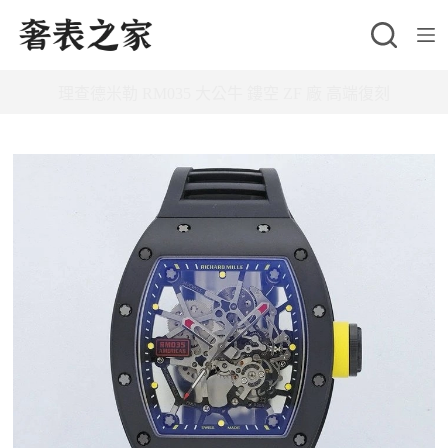
跳
至
主
理查德米勒 RM035 大公牛 鏤空 ZF 廠 高端復刻
要
內
容