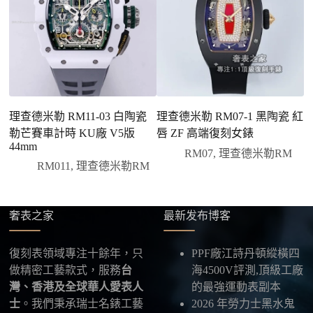
客服會與您確認品牌、尺寸、顏色、配件等細節，如
有現貨會直接幫您預留；若需要排單，我們也會事先
說明大約出貨時間。
三、安排付款方式
您可以選擇先付少量訂金預留貨品，餘款在出貨
前或收到實拍照片後再支付
；也可以一次性全額
理查德米勒 RM11-03 白陶瓷
理查德米勒 RM07-1 黑陶瓷 紅
理
付款，我們會在原有價格基礎上盡量幫您爭取更
勒芒賽車計時 KU廠 V5版
唇 ZF 高端復刻女錶
輪
優惠的方案。部分地區可協助安排較安全的到付
44mm
男
RM07
,
理查德米勒RM
方式，具體以當下說明為準。
RM011
,
理查德米勒RM
四、填寫收件資料與出貨
確認款式與付款後，把收件人姓名、地址及聯絡方式
發給我們，我們會為您選擇合適的物流公司，全程提
奢表之家
最新发布博客
供最新物流資訊與查件連結。
復刻表領域專注十餘年，只
PPF廠江詩丹頓縱橫四
五、海外寄送說明
做精密工藝款式，服務
台
海4500V評測,頂級工廠
本店支援寄送至香港、澳門、台灣、欧美以及其他海
灣、香港及全球華人愛表人
的最強運動表副本
外地區
，運費會依照目的地與物流方案另行報價，客
士
。我們秉承瑞士名錶工藝
2026 年勞力士黑水鬼
服在出貨前會跟您確認清楚。