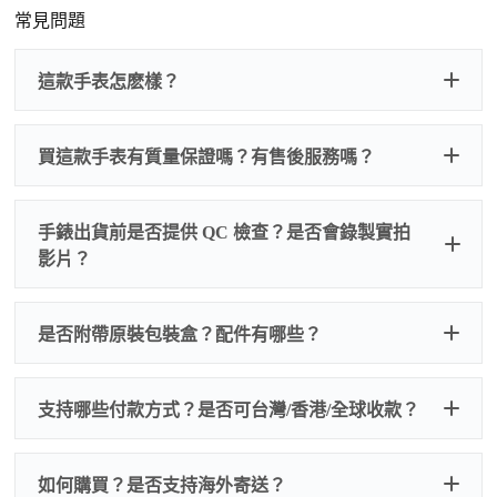
常見問題
這款手表怎麽樣？
買這款手表有質量保證嗎？有售後服務嗎？
手錶出貨前是否提供 QC 檢查？是否會錄製實拍
影片？
非人
QC 品
為事故，免費維修三年
人為事故我們只收更換配件
是否附帶原裝包裝盒？配件有哪些？
質檢查
的費用，配件很便宜，大多數兩位數，貴一點也就一
兩百元人民幣
我們默認會提供普通盒子，如果需要原裝盒子可
支持哪些付款方式？是否可台灣/香港/全球收款？
以找我們搭配，選擇原裝盒子附屬配件：原裝盒
一、
外觀檢查
子、仿製發票、證書、禮袋等和原裝一致配件。
逐一確認錶殼、錶圈、錶盤、指針、玻璃、刻
如是鋼帶手錶會贈送拆錶帶工具。
度、錶帶等部位是否完好無瑕、貼合緊密。
如何購買？是否支持海外寄送？