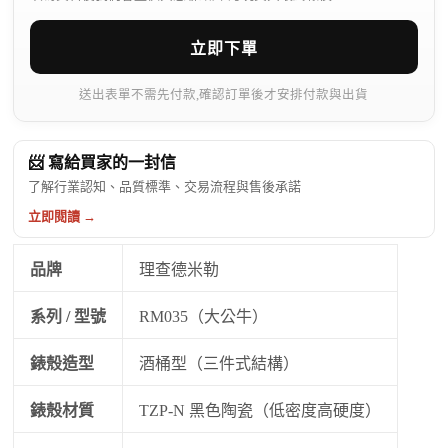
立即下單
送出表單不需先付款,確認訂單後才安排付款與出貨
📨 寫給買家的一封信
了解行業認知、品質標準、交易流程與售後承諾
立即閱讀 →
品牌
理查德米勒
系列 / 型號
RM035（大公牛）
錶殼造型
酒桶型（三件式結構）
錶殼材質
TZP-N 黑色陶瓷（低密度高硬度）