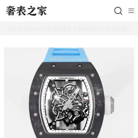
跳
至
主
理查德米勒RM055碳纖維鏤空 手動機械錶 KU廠頂級復刻
要
內
容