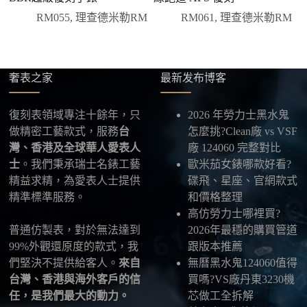
優惠的方案。部分地區可協助安排較安全的到付
RM055
,
理查德米勒RM
RM061
,
理查德米勒RM
方式，具體以當下說明為準。
四、填寫收件資料與出貨
確認款式與付款後，把收件人姓名、地址及聯絡方式
發給我們，我們會為您選擇合適的物流公司，全程提
奢表之家
最新发布博客
供最新物流資訊與查件連結。
復刻表領域專注十餘年，只
2026 年勞力士黑水鬼
五、海外寄送說明
做精密工藝款式，服務
台
怎麼挑?Clean廠 vs VSF
本店支援寄送至香港、澳門、台灣、欧美以及其他海
灣、香港及全球華人愛表人
廠 124060 完整對比
外地區
，運費會依照目的地與物流方案另行報價，客
士
。我們秉承瑞士名錶工藝
歐米茄女錶哪款好看?
服在出貨前會跟您確認清楚。
精益求精，為愛表人士提供
碟飛、星座、官網款式
精準標準服務。
和價格整理
最後：喜歡就別拖太久，有些熱門款現貨數量有
高仿勞力士哪裡買?
限，早一步確認，就能早一點戴上喜歡的腕錶。
普通仿製表，對於無法達到
2026年最穩的購買管道
99%外觀還原度的款式，我
跟版本推薦
們堅決不提供給客人。
來自
無曆黑水鬼124060值得
台灣、香港與海外客戶的信
買嗎?VS廠丹東3230機
任，是我們最大的動力。
芯做工全拆解