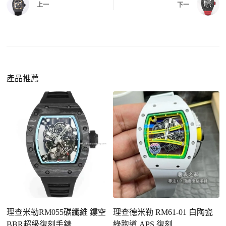
給您確認，確定沒有問題後才會安排出貨。
上一
下一
同外觀與佩戴質感。
機芯技術進步
：部分復刻款的機芯動儲可達 72
小時以上，性能已超越許多普通品牌腕錶。
外觀精準度提升
：現代復刻工藝高度還原原裝細
https://www.zhufg.com/jianceliucheng/
節，外觀幾乎難以分辨。
一、聯繫客服專員
佩戴更無壓力
：無需承擔高價手錶的風險，更適
請先透過網站上的聯繫方式與我們取得聯繫，將您感
產品推薦
合日常通勤與旅行佩戴。
興趣的款式圖片、連結或產品資訊發給客服專員，我
們會先幫您確認版本與實際價格。
二、確認款式與價格
客服會與您確認品牌、尺寸、顏色、配件等細節，如
有現貨會直接幫您預留；若需要排單，我們也會事先
說明大約出貨時間。
三、安排付款方式
您可以選擇先付少量訂金預留貨品，餘款在出貨
前或收到實拍照片後再支付
；也可以一次性全額
理查米勒RM055碳纖維 鏤空
理查德米勒 RM61-01 白陶瓷
理
付款，我們會在原有價格基礎上盡量幫您爭取更
BBR超級復刻手錶
綠跑道 APS 復刻
鑽