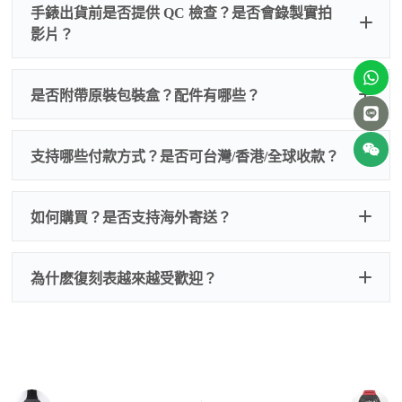
手錶出貨前是否提供 QC 檢查？是否會錄製實拍
影片？
非人
QC 品
為事故，免費維修三年
人為事故我們只收更換配件
是否附帶原裝包裝盒？配件有哪些？
質檢查
的費用，配件很便宜，大多數兩位數，貴一點也就一
兩百元人民幣
我們默認會提供普通盒子，如果需要原裝盒子可
支持哪些付款方式？是否可台灣/香港/全球收款？
以找我們搭配，選擇原裝盒子附屬配件：原裝盒
一、
外觀檢查
子、仿製發票、證書、禮袋等和原裝一致配件。
逐一確認錶殼、錶圈、錶盤、指針、玻璃、刻
如是鋼帶手錶會贈送拆錶帶工具。
度、錶帶等部位是否完好無瑕、貼合緊密。
如何購買？是否支持海外寄送？
我整理了原裝包裝盒子的照片，有需要點擊：
復
二、
機芯測試
刻手錶原裝盒子
檢查走時是否穩定、日差是否正常，加大搖動後
交易方式
注：部分原裝盒子需要加錢購買，價格也不貴。
為什麽復刻表越來越受歡迎？
是否有異音，再根據款式進行上弦與功能測試。
三、
功能確認
測試日期調校、計時按鍵、GMT 指針、夜光等所
有該款應具備的功能是否正常。
四、
實拍照片與影片
QC 完成後，我們會錄製
錶款實拍影片
與照片發
價格更親民
：以原裝價格的十分之一即可享受相