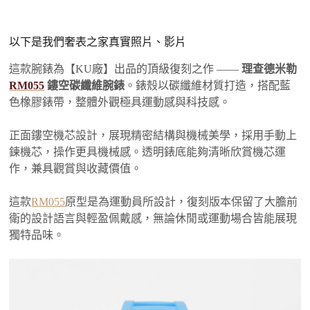
以下是我們奢表之家真實照片、影片
這款腕錶為【KU廠】出品的頂級復刻之作 ——
理查德米勒
RM055
鏤空碳纖維腕錶
。錶殼以碳纖維材質打造，搭配藍
色橡膠錶帶，整體外觀極具運動感與科技感。
正面鏤空機芯設計，展現精密結構與機械美學，採用手動上
鍊機芯，操作更具機械感。透明錶底能夠清晰欣賞機芯運
作，兼具觀賞與收藏價值。
這款
RM055
原型是為運動員所設計，復刻版本保留了大膽前
衛的設計語言與輕盈佩戴感，無論休閒或運動場合皆能展現
獨特品味。