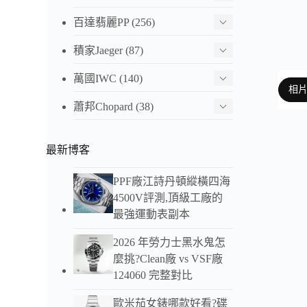
百達翡麗PP
(256)
積家Jaeger
(87)
萬國IWC
(140)
相
蕭邦Chopard
(38)
最新博客
以下
PPF廠江詩丹頓縱橫四海
這款
4500V評測,頂級工廠的
製錶
最強運動表副本
酒桶
2026 年勞力士黑水鬼怎
花鍵
麼挑?Clean廠 vs VSF廠
遺。
124060 完整對比
錶盤
歐米茄女錶哪款好看?碟