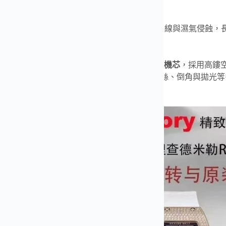
，細節極為精緻，極具女性魅力。
高品質氟橡膠錶帶，柔軟舒適，耐汗水、抗紫外線與濕氣侵蝕，
，佩戴穩定且富有質感。
方面，搭載
ZF 獨家自主研發 CRMA2 自動上鏈機芯
，採用高鏤
狀態自動調節轉速，動力儲備約 50 小時。經拉絲、倒角與拋光等
性能與藝術美感。。