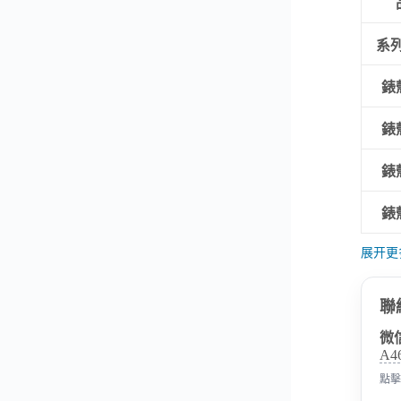
系列
錶
錶
錶
錶
展开更
聯
微
A4
點擊