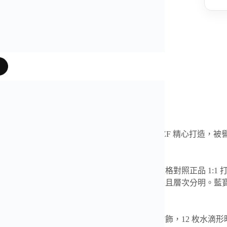
片
是我們奢表之家真實照片、影片
理查德米勒
RM07
-1 女錶 紅唇 / 黑唇系列
，由 ZF 精心打造，
工藝，展現女性腕錶獨有的優雅與力量。
形錶殼線條流暢，貼合手腕，佩戴舒適，尺寸嚴格對照正品 1:1 
螺絲固定於微噴砂精鋼中層錶殼之上，結構穩定且層次分明。藍
中央採用紅色或黑色瑪瑙裝飾，周圍點綴細緻鑽飾，12 枚水滴