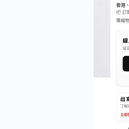
香港
📦 
專線
線
填
📨
了解
立即