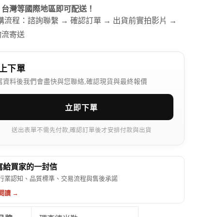
、台灣等國際地區即可配送！
訂購流程：諮詢聯繫 → 確認訂單 → 出貨前實拍影片 →
物流寄送
上下單
寫資料後我們會盡快與您聯絡,確認現貨與最終報價
立即下單
送出表單不需先付款,確認訂單後才安排付款與出貨
 寫給買家的一封信
行業認知、品質標準、交易流程與售後承諾
閱讀 →