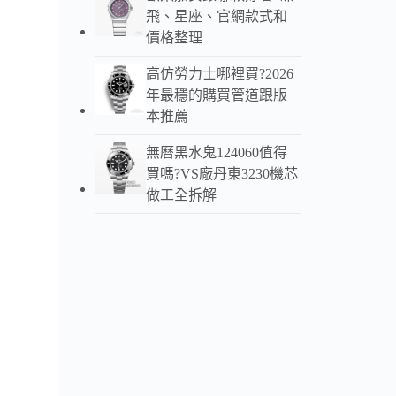
塗層
飛、星座、官網款式和
價格整理
搭配
順暢
高仿勞力士哪裡買?2026
年最穩的購買管道跟版
機芯
本推薦
佩戴
無曆黑水鬼124060值得
精密
買嗎?VS廠丹東3230機芯
做工全拆解