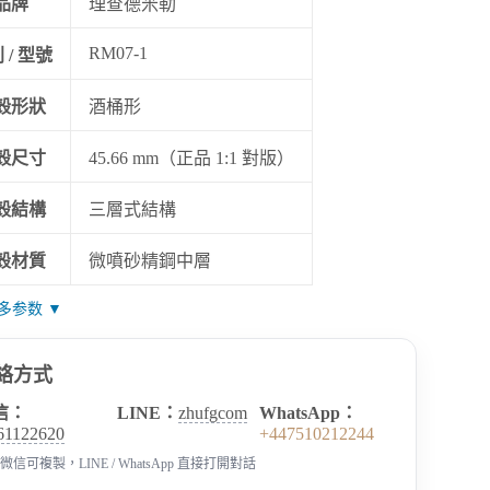
品牌
理查德米勒
RM07-1
 / 型號
殼形狀
酒桶形
殼尺寸
45.66 mm（正品 1:1 對版）
殼結構
三層式結構
殼材質
微噴砂精鋼中層
多参数 ▼
絡方式
信：
LINE：
zhufgcom
WhatsApp：
61122620
+447510212244
微信可複製，LINE / WhatsApp 直接打開對話