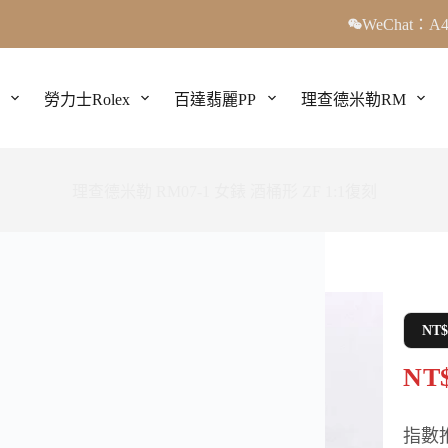
WeChat：A4
勞力士Rolex
百達翡麗PP
理查德米勒RM
理查德米勒 RM07-1 女錶 酒桶形 ZF 1:1復刻
NT
NT$
指數