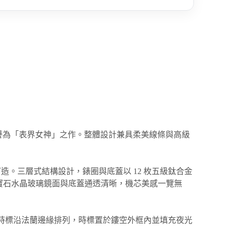
被譽為「表界女神」之作。整體設計兼具柔美線條與高級
打造。三層式結構設計，錶圈與底蓋以 12 枚五級鈦合金
寶石水晶玻璃鏡面與底蓋通透清晰，機芯美感一覽無
形時標沿法蘭邊緣排列，時標置於鏤空外框內並填充夜光