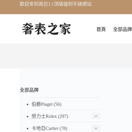
歡迎來到高仿1:1頂級復刻手錶網站
跳
至
主
要
首頁
全部品牌
內
容
全部品牌
伯爵Piaget
(56)
勞力士Rolex
(297)
卡地亞Cartier
(78)