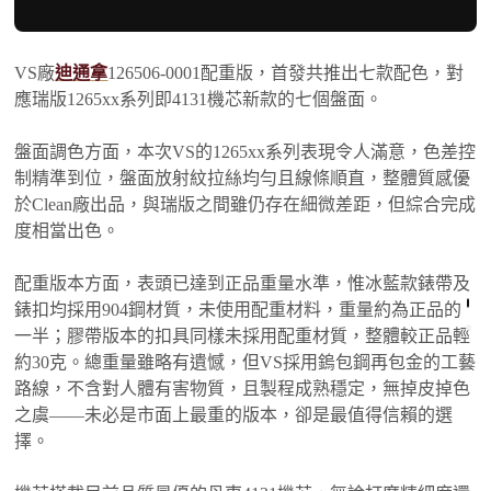
VS廠
迪通拿
126506-0001配重版，首發共推出七款配色，對
應瑞版1265xx系列即4131機芯新款的七個盤面。
盤面調色方面，本次VS的1265xx系列表現令人滿意，色差控
制精準到位，盤面放射紋拉絲均勻且線條順直，整體質感優
於Clean廠出品，與瑞版之間雖仍存在細微差距，但綜合完成
度相當出色。
配重版本方面，表頭已達到正品重量水準，惟冰藍款錶帶及
錶扣均採用904鋼材質，未使用配重材料，重量約為正品的
一半；膠帶版本的扣具同樣未採用配重材質，整體較正品輕
約30克。總重量雖略有遺憾，但VS採用鎢包鋼再包金的工藝
路線，不含對人體有害物質，且製程成熟穩定，無掉皮掉色
之虞——未必是市面上最重的版本，卻是最值得信賴的選
擇。