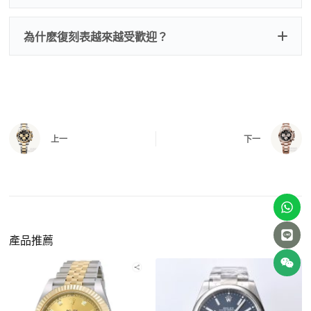
我整理了原裝包裝盒子的照片，有需要點擊：
復
二、
機芯測試
刻手錶原裝盒子
檢查走時是否穩定、日差是否正常，加大搖動後
交易方式
注：部分原裝盒子需要加錢購買，價格也不貴。
為什麽復刻表越來越受歡迎？
是否有異音，再根據款式進行上弦與功能測試。
三、
功能確認
測試日期調校、計時按鍵、GMT 指針、夜光等所
有該款應具備的功能是否正常。
四、
實拍照片與影片
QC 完成後，我們會錄製
錶款實拍影片
與照片發
價格更親民
：以原裝價格的十分之一即可享受相
給您確認，確定沒有問題後才會安排出貨。
上一
下一
同外觀與佩戴質感。
機芯技術進步
：部分復刻款的機芯動儲可達 72
小時以上，性能已超越許多普通品牌腕錶。
外觀精準度提升
：現代復刻工藝高度還原原裝細
https://www.zhufg.com/jianceliucheng/
節，外觀幾乎難以分辨。
一、聯繫客服專員
佩戴更無壓力
：無需承擔高價手錶的風險，更適
請先透過網站上的聯繫方式與我們取得聯繫，將您感
產品推薦
合日常通勤與旅行佩戴。
興趣的款式圖片、連結或產品資訊發給客服專員，我
們會先幫您確認版本與實際價格。
二、確認款式與價格