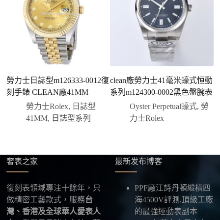
客服會與您確認品牌、尺寸、顏色、配件等細節，如
有現貨會直接幫您預留；若需要排單，我們也會事先
說明大約出貨時間。
三、安排付款方式
您可以選擇先付少量訂金預留貨品，餘款在出貨
前或收到實拍照片後再支付
；也可以一次性全額
勞力士日誌型m126333-0012復
clean廠勞力士41毫米蠔式恒動
勞
付款，我們會在原有價格基礎上盡量幫您爭取更
刻手錶 CLEAN廠41MM
系列m124300-0002黑色盤腕表
優惠的方案。部分地區可協助安排較安全的到付
勞力士Rolex
,
日誌型
Oyster Perpetual蠔式
,
勞
方式，具體以當下說明為準。
41MM
,
日誌型系列
力士Rolex
四、填寫收件資料與出貨
確認款式與付款後，把收件人姓名、地址及聯絡方式
發給我們，我們會為您選擇合適的物流公司，全程提
供最新物流資訊與查件連結。
奢表之家
最新发布博客
五、海外寄送說明
復刻表領域專注十餘年，只
PPF廠江詩丹頓縱橫四
本店支援寄送至香港、澳門、台灣、欧美以及其他海
做精密工藝款式，服務
台
海4500V評測,頂級工廠
外地區
，運費會依照目的地與物流方案另行報價，客
灣、香港及全球華人愛表人
的最強運動表副本
服在出貨前會跟您確認清楚。