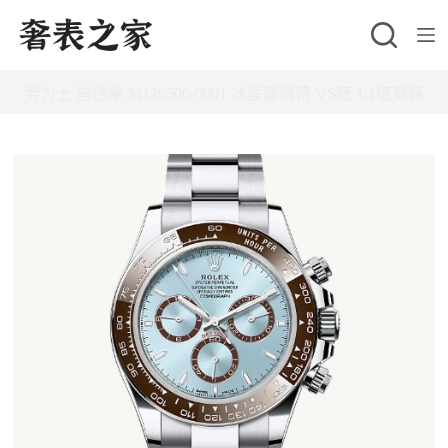
跳
至
主
勞力士 迪通拿 M126506-0001 冰藍面鋼帶 VS廠 1:1復刻錶
要
內
容