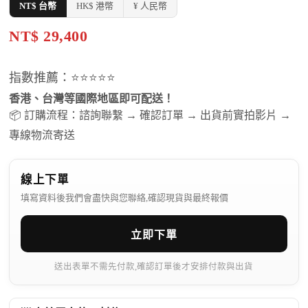
NT$ 台幣
HK$ 港幣
¥ 人民幣
NT$ 29,400
指數推薦：⭐⭐⭐⭐⭐
香港、台灣等國際地區即可配送！
📦 訂購流程：諮詢聯繫 → 確認訂單 → 出貨前實拍影片 →
專線物流寄送
線上下單
填寫資料後我們會盡快與您聯絡,確認現貨與最終報價
立即下單
送出表單不需先付款,確認訂單後才安排付款與出貨