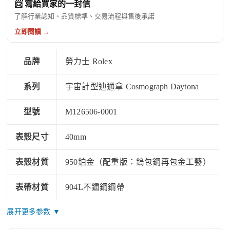
📨 寫給買家的一封信
了解行業認知、品質標準、交易流程與售後承諾
立即閱讀 →
品牌
勞力士 Rolex
系列
宇宙計型迪通拿 Cosmograph Daytona
型號
M126506-0001
表殼尺寸
40mm
表殼材質
950鉑金（配重版：鎢包鋼再包金工藝）
表帶材質
904L不鏽鋼鋼帶
展开更多参数 ▼