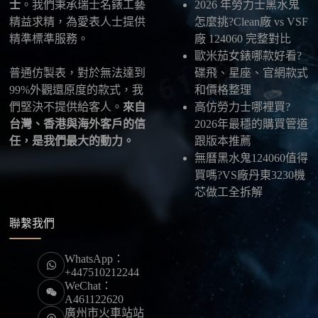
士
。我們秉承瑞士名錶工藝
2026 年勞力士黑水鬼
精益求精，為愛表人士提供
怎麼挑?Clean廠 vs VSF
最後：喜歡就別拖太久，有些熱門款現貨數量有
精準標準服務。
廠 124060 完整對比
限，早一步確認，就能早一點戴上喜歡的腕錶。
歐米茄女錶哪款好看?
普通仿製表，對於無法達到
碟飛、星座、官網款式
99%外觀還原度的款式，我
和價格整理
們堅決不提供給客人。
來自
高仿勞力士哪裡買?
台灣、香港與海外客戶的信
2026年最穩的購買管道
任，是我們最大的動力。
跟版本推薦
無曆黑水鬼124060值得
買嗎?VS廠丹東3230機
芯做工全拆解
聯繫我們
WhatsApp：
+447510212244
WeChat：
A461122620
廣州市火車站站