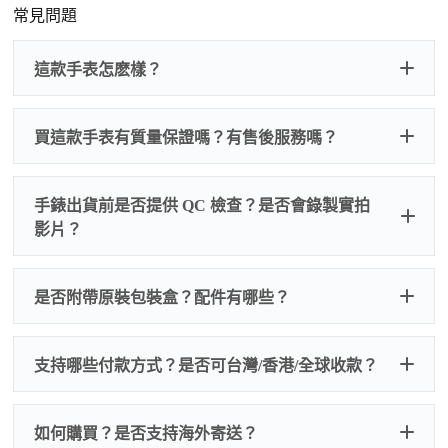
常見問題
這款手表怎麽樣？
買這款手表有質量保證嗎？有售後服務嗎？
手錶出貨前是否提供 QC 檢查？是否會錄製實拍
影片？
非人
QC 品
為事故，免費維修三年
人為事故我們只收更換配件
是否附帶原裝包裝盒？配件有哪些？
質檢查
的費用，配件很便宜，大多數兩位數，貴一點也就一
兩百元人民幣
我們默認會提供普通盒子，如果需要原裝盒子可
支持哪些付款方式？是否可台灣/香港/全球收款？
以找我們搭配，選擇原裝盒子附屬配件：原裝盒
一、
外觀檢查
子、仿製發票、證書、禮袋等和原裝一致配件。
逐一確認錶殼、錶圈、錶盤、指針、玻璃、刻
如是鋼帶手錶會贈送拆錶帶工具。
度、錶帶等部位是否完好無瑕、貼合緊密。
如何購買？是否支持海外寄送？