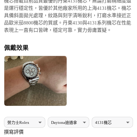
機芯搭載目前品質最優的丹東4131機芯，無論打磨精細度還
是運行穩定性，皆優於其他廠家所用的上海4131機芯。機芯
具備斜面拋光處理，紋路與刻字清晰銳利，打磨水準接近正
品歐米茄8800機芯的質感。丹東4130與4131系列機芯在性能
表現上一直有口皆碑，穩定可靠，實力毋庸置疑。
佩戴效果
撰寫評價