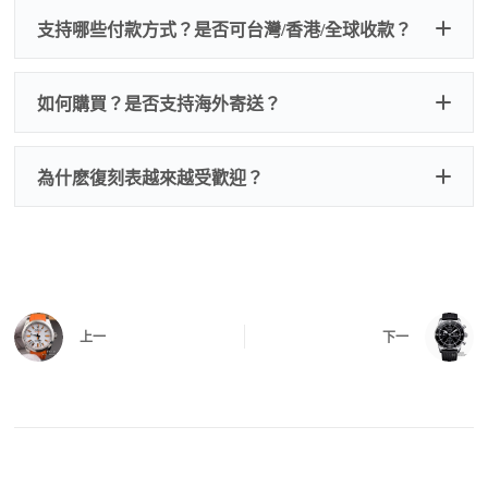
我們默認會提供普通盒子，如果需要原裝盒子可
支持哪些付款方式？是否可台灣/香港/全球收款？
以找我們搭配，選擇原裝盒子附屬配件：原裝盒
一、
外觀檢查
子、仿製發票、證書、禮袋等和原裝一致配件。
逐一確認錶殼、錶圈、錶盤、指針、玻璃、刻
如是鋼帶手錶會贈送拆錶帶工具。
度、錶帶等部位是否完好無瑕、貼合緊密。
如何購買？是否支持海外寄送？
我整理了原裝包裝盒子的照片，有需要點擊：
復
二、
機芯測試
刻手錶原裝盒子
檢查走時是否穩定、日差是否正常，加大搖動後
交易方式
注：部分原裝盒子需要加錢購買，價格也不貴。
為什麽復刻表越來越受歡迎？
是否有異音，再根據款式進行上弦與功能測試。
三、
功能確認
測試日期調校、計時按鍵、GMT 指針、夜光等所
有該款應具備的功能是否正常。
四、
實拍照片與影片
QC 完成後，我們會錄製
錶款實拍影片
與照片發
價格更親民
：以原裝價格的十分之一即可享受相
給您確認，確定沒有問題後才會安排出貨。
上一
下一
同外觀與佩戴質感。
機芯技術進步
：部分復刻款的機芯動儲可達 72
小時以上，性能已超越許多普通品牌腕錶。
外觀精準度提升
：現代復刻工藝高度還原原裝細
https://www.zhufg.com/jianceliucheng/
節，外觀幾乎難以分辨。
一、聯繫客服專員
佩戴更無壓力
：無需承擔高價手錶的風險，更適