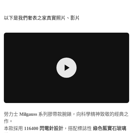
以下是我們奢表之家真實照片、影片
勞力士
Milgauss
系列膠帶款腕錶，向科學精神致敬的經典之
作。
本款採用
116400 閃電針設計
，搭配標誌性
綠色藍寶石玻璃