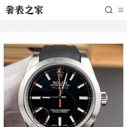
跳
至
主
勞力士 Milgauss 116400 閃電針 綠玻璃 膠帶版 高端復刻
要
內
容