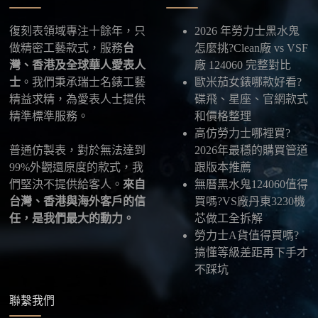
五、海外寄送說明
復刻表領域專注十餘年，只
2026 年勞力士黑水鬼
本店支援寄送至香港、澳門、台灣、欧美以及其他海
做精密工藝款式，服務
台
怎麼挑?Clean廠 vs VSF
外地區
，運費會依照目的地與物流方案另行報價，客
灣、香港及全球華人愛表人
廠 124060 完整對比
服在出貨前會跟您確認清楚。
士
。我們秉承瑞士名錶工藝
歐米茄女錶哪款好看?
精益求精，為愛表人士提供
碟飛、星座、官網款式
最後：喜歡就別拖太久，有些熱門款現貨數量有
精準標準服務。
和價格整理
限，早一步確認，就能早一點戴上喜歡的腕錶。
高仿勞力士哪裡買?
普通仿製表，對於無法達到
2026年最穩的購買管道
99%外觀還原度的款式，我
跟版本推薦
們堅決不提供給客人。
來自
無曆黑水鬼124060值得
台灣、香港與海外客戶的信
買嗎?VS廠丹東3230機
任，是我們最大的動力。
芯做工全拆解
勞力士A貨值得買嗎?
搞懂等級差距再下手才
不踩坑
聯繫我們