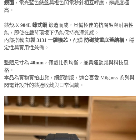
鏡面
，電光藍色錶盤與橙色閃電秒針相互呼應，辨識度極
高。
錶殼以
904L 蠔式鋼
鍛造而成，具備極佳的抗腐蝕與耐磨性
能，即使在嚴苛環境下仍能保持亮澤質感。
內部搭載
訂製 3131 一體機芯
，配備
防磁雙重底蓋結構
，穩
定性與實用性兼備。
整體尺寸為
40mm
，佩戴比例均衡，兼具運動感與科技風
格。
本品為實物實拍出貨，細節對版，適合喜愛 Milgauss 系列與
閃電針設計的錶迷收藏與日常佩戴。