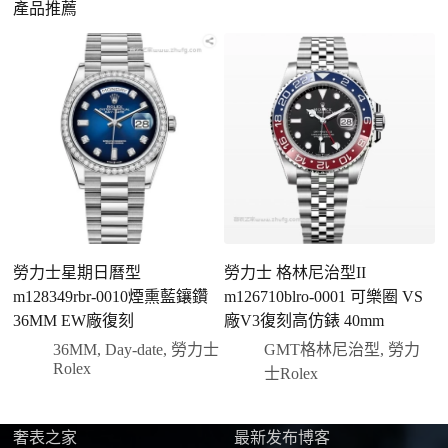
請先透過網站上的聯繫方式與我們取得聯繫，將您感
產品推薦
合日常通勤與旅行佩戴。
興趣的款式圖片、連結或產品資訊發給客服專員，我
們會先幫您確認版本與實際價格。
二、確認款式與價格
客服會與您確認品牌、尺寸、顏色、配件等細節，如
有現貨會直接幫您預留；若需要排單，我們也會事先
說明大約出貨時間。
三、安排付款方式
您可以選擇先付少量訂金預留貨品，餘款在出貨
前或收到實拍照片後再支付
；也可以一次性全額
勞力士星期日曆型
勞力士 格林尼治型II
勞
付款，我們會在原有價格基礎上盡量幫您爭取更
m128349rbr-0010煙熏藍鑲鑽
m126710blro-0001 可樂圈 VS
優惠的方案。部分地區可協助安排較安全的到付
36MM EW廠復刻
廠V3復刻高仿錶 40mm
方式，具體以當下說明為準。
36MM
,
Day-date
,
勞力士
GMT格林尼治型
,
勞力
四、填寫收件資料與出貨
Rolex
士Rolex
確認款式與付款後，把收件人姓名、地址及聯絡方式
發給我們，我們會為您選擇合適的物流公司，全程提
供最新物流資訊與查件連結。
奢表之家
最新发布博客