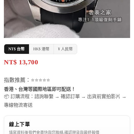
NT$ 台幣
HK$ 港幣
¥ 人民幣
NT$ 13,700
指數推薦：⭐⭐⭐⭐⭐
香港、台灣等國際地區即可配送！
📦 訂購流程：諮詢聯繫 → 確認訂單 → 出貨前實拍影片 →
專線物流寄送
線上下單
填寫資料後我們會盡快與您聯絡,確認現貨與最終報價