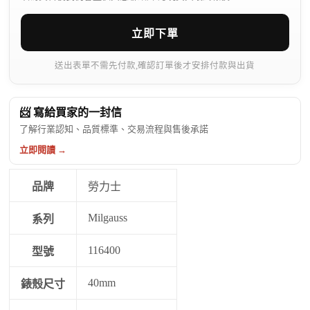
立即下單
送出表單不需先付款,確認訂單後才安排付款與出貨
📨 寫給買家的一封信
了解行業認知、品質標準、交易流程與售後承諾
立即閱讀 →
品牌
勞力士
Milgauss
系列
116400
型號
40mm
錶殼尺寸