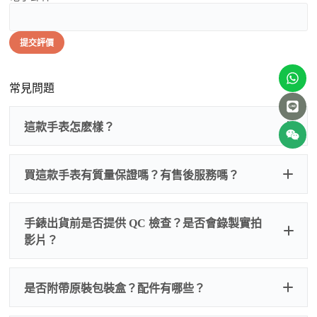
提交評價
常見問題
這款手表怎麽樣？
買這款手表有質量保證嗎？有售後服務嗎？
手錶出貨前是否提供 QC 檢查？是否會錄製實拍
影片？
非人
QC 品
為事故，免費維修三年
人為事故我們只收更換配件
是否附帶原裝包裝盒？配件有哪些？
質檢查
的費用，配件很便宜，大多數兩位數，貴一點也就一
兩百元人民幣