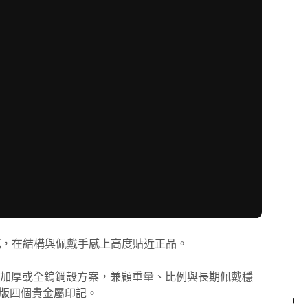
克
，在結構與佩戴手感上高度貼近正品。
加厚或全鎢鋼殼方案，兼顧重量、比例與長期佩戴穩
版四個貴金屬印記。