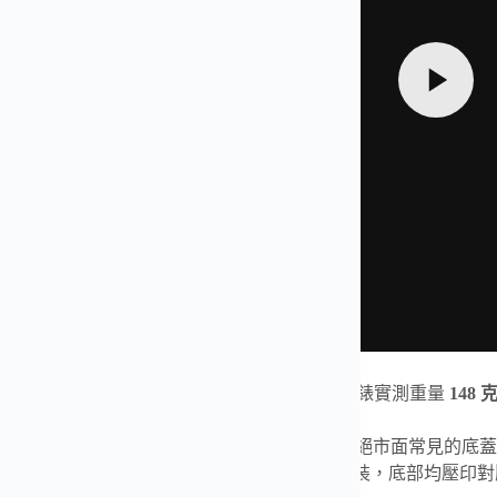
廠全新打造
勞力士
遊艇名仕
42mm 配重版本
，整錶實測重量
148 
採用
904L 精鋼包殼＋內部隱藏式配重結構
，拒絕市面常見的底蓋
。錶徑
42mm
、厚度
11.8mm
，尺寸完全對版原裝，底部均壓印對