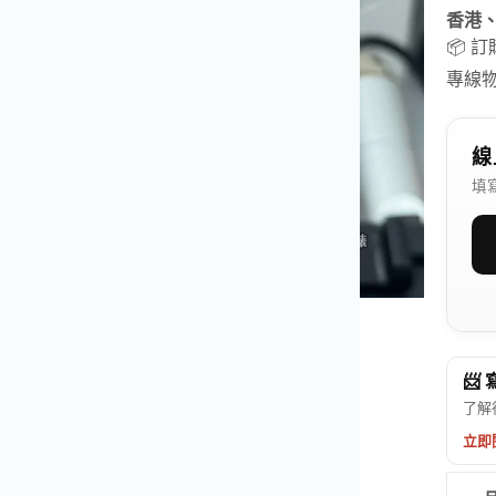
香港
📦 
專線
線
填
📨
了解
立即