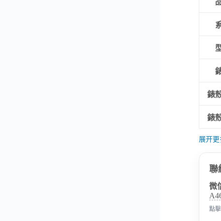
錶
錶
展开更
聯
微
A4
點擊