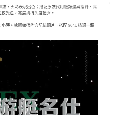
碎鑽，火彩表現出色；搭配原裝代用級錶盤與指針、高
藍夜光色，亮度與持久度優秀。
2 小時
。橡膠錶帶內含記憶鋼片，搭配 904L 精鋼一體