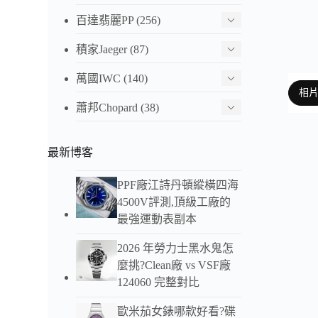
百達翡麗PP
(256)
積家Jaeger
(87)
萬國IWC
(140)
相
蕭邦Chopard
(38)
最新博客
以下
PPF廠江詩丹頓縱橫四海
4500V評測,頂級工廠的
最強運動表副本
2026 年勞力士黑水鬼怎
麼挑?Clean廠 vs VSF廠
124060 完整對比
歐米茄女錶哪款好看?碟