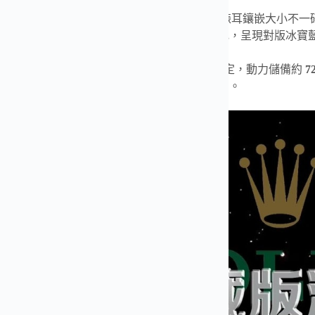
配置方面，旋轉外圈鑲嵌
T 方培育冰糖彩鑽
，錶耳鑲嵌大小不一
寶石鏡面。盤面與指針均採用瑞士進口夜光填充，呈現對版冰寶
搭載
最新版全自動 Cal.3235 一體機芯
，性能穩定，動力儲備約
7
扣，並支援原裝同步微調結構，佩戴舒適且實用。