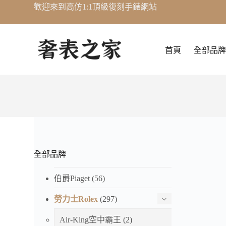
歡迎來到高仿1:1頂級復刻手錶網站
跳
至
主
要
首頁
全部品牌
內
容
全部品牌
伯爵Piaget
(56)
勞力士Rolex
(297)
Air-King空中霸王
(2)