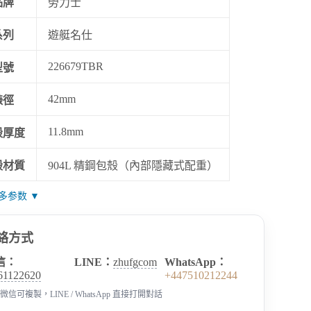
品牌
勞力士
系列
遊艇名仕
226679TBR
型號
42mm
錶徑
11.8mm
殼厚度
殼材質
904L 精鋼包殼（內部隱藏式配重）
多参数 ▼
絡方式
信：
LINE：
zhufgcom
WhatsApp：
61122620
+447510212244
微信可複製，LINE / WhatsApp 直接打開對話