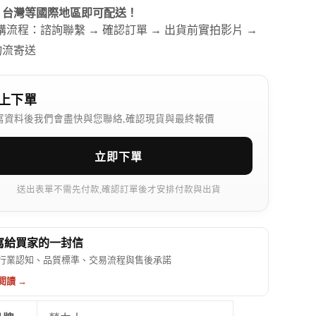
、台灣等國際地區即可配送！
訂購流程：諮詢聯繫 → 確認訂單 → 出貨前實拍影片 →
物流寄送
上下單
寫資料後我們會盡快與您聯絡,確認現貨與最終報價
立即下單
送出表單不需先付款,確認訂單後才安排付款與出貨
 寫給買家的一封信
行業認知、品質標準、交易流程與售後承諾
閱讀 →