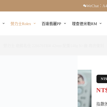
WeChat：A4
勞力士Rolex
百達翡麗PP
理查德米勒RM
勞力士 遊艇名仕 226679TBR 42mm 配重148g N+廠 高仿復刻
NT
NT$
指數