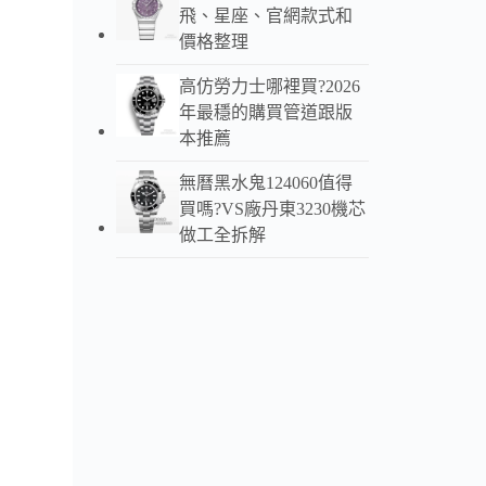
飛、星座、官網款式和
價格整理
高仿勞力士哪裡買?2026
年最穩的購買管道跟版
本推薦
無曆黑水鬼124060值得
買嗎?VS廠丹東3230機芯
做工全拆解
N+
本款
定性